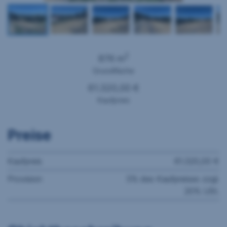
2
876 m
Grundfläche
61.320,00 €
Kaufpreis
Preise
Kaufpreis
61.320,00 €
Provision
3% des Kaufpreises zzgl.
20% USt.