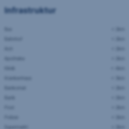
Infrastruktur
Bus
< 2km
Bahnhof
< 2km
Arzt
< 2km
Apotheke
< 2km
Klinik
< 4km
Krankenhaus
< 3km
Bankomat
< 2km
Bank
< 2km
Post
< 2km
Polizei
< 2km
Supermarkt
< 2km