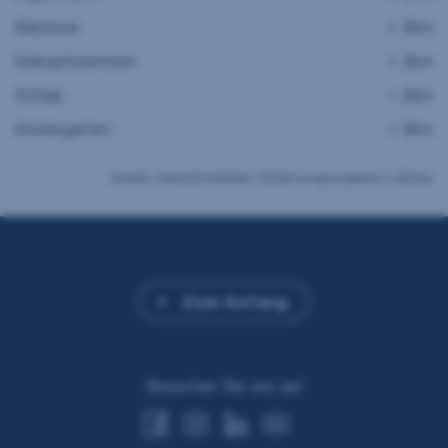
Bäckerei
< 2km
Einkaufszentrum
< 2km
Schule
< 2km
Kindergarten
< 2km
Quelle: OpenStreetMap / Entfernungsangaben Luftlinie
Zum Anfang
Besuchen Sie uns auf