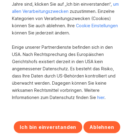
Jahre sind, klicken Sie auf „Ich bin einverstanden“,
um
Bebauungsdichte: 0,2–0,3.
allen Verarbeitungszwecken
zuzustimmen. Einzelne
Kategorien von Verarbeitungszwecken (Cookies)
Die Lage verbindet ruhiges, naturnahes Wohnen mit
können Sie auch ablehnen. Ihre
Cookie Einstellungen
guter Infrastruktur: Einkaufsmöglichkeiten, Schulen und
können Sie jederzeit ändern.
öffentliche Verkehrsanbindungen sind in Voitsberg
bequem erreichbar.
Einige unserer Partnerdienste befinden sich in den
USA. Nach Rechtsprechung des Europäischen
Gerichtshofs existiert derzeit in den USA kein
angemessener Datenschutz. Es besteht das Risiko,
dass Ihre Daten durch US-Behörden kontrolliert und
überwacht werden. Dagegen können Sie keine
wirksamen Rechtsmittel vorbringen. Weitere
Informationen zum Datenschutz finden Sie
hier
.
Ich bin einverstanden
Ablehnen