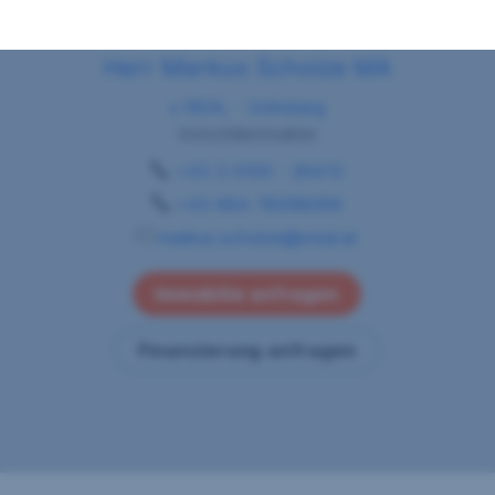
Herr Markus Scholze MA
s REAL - Voitsberg
Immobilienmakler
+43 5 0100 - 26415
+43 664 78098069
markus.scholze@sreal.at
Immobilie anfragen
Finanzierung anfragen