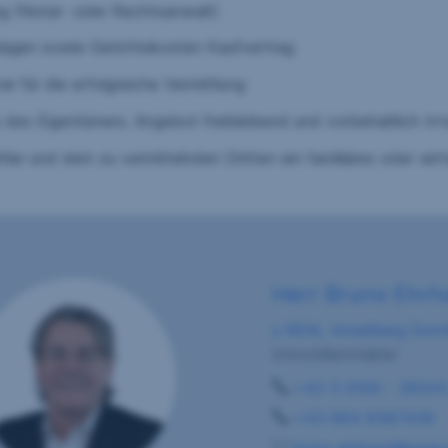
g (Notar- oder Rechtsanwalt)
lagen sowie Gerichtskosten Kaufvertrag
r für die erfolgreiche Vermittlung
des Eigentümers. Angebot freibleibend und vorbehaltlich Ir
ler und dem zu vermittelnden Dritten ein familiäres oder wirt
Herr Bruno Ehrh
s REAL Vorarlberg Dorn
Immobilienmakler
+43 5 0100 - 2654
+43 664 8387436
bruno.ehrhart@sreal.