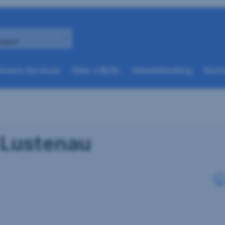
andort
(weitere
(weitere
nsere Services
Über s REAL
Immobilienblog
Konta
Optionen
Optionen
beim
beim
nächsten
nächsten
Element
Element
verfügbar)
verfügbar)
n Lustenau