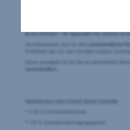
die Vermietung
. Auch die
Weiterleitung an ei
Lassen Sie sich
unverbindlich beraten
– wir un
Selbstverständlich – Sparkassen REAL Vorar
Bruno Ehrhart – Ihr Spezialist für schöne Gr
Sie interessieren sich für eine
unverbindliche F
Profitieren Sie von den Vorteilen unseres Untern
Gerne arrangiere ich für Sie ein persönliches Be
unverbindlich
.
Nebenkosten beim Erwerb dieser Immobilie
* 3,50 % Grunderwerbsteuer
* 1,10 % Grundbucheintragungsgebühr