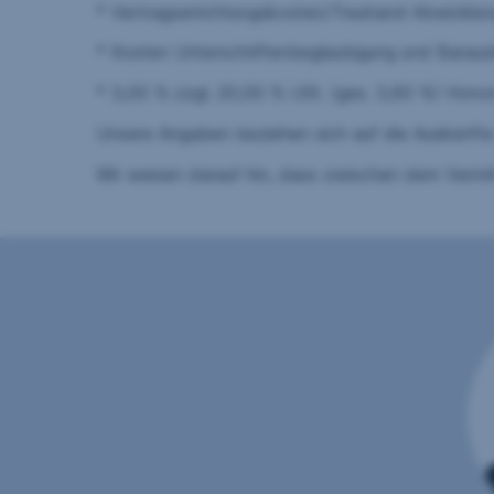
* Vertragserrichtungskosten/Treuhand Abwicklun
* Kosten Unterschriftenbeglaubigung und Baraus
* 3,00 % zzgl. 20,00 % USt. (ges. 3,60 %) Honora
Unsere Angaben beziehen sich auf die Auskünfte 
Wir weisen darauf hin, dass zwischen dem Vermitt