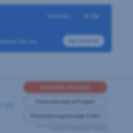
Newsletter
EN
my-sreal.at
ktieren Sie uns
Immobilie anfragen
Finanzierung anfragen
Finanzierungszusage holen
Diese Finanzierungszusage gilt vorbehaltlich
richtiger und vollständiger Angaben