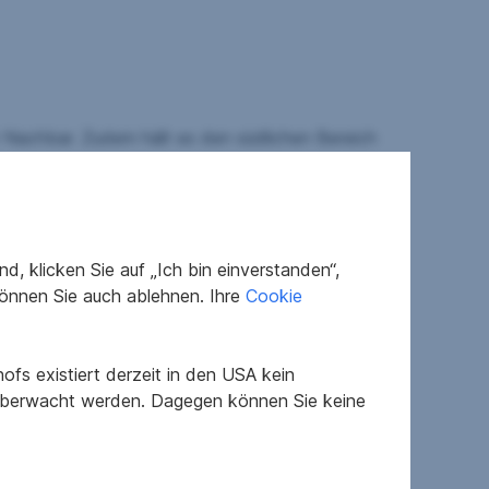
 Nachbar. Zudem hält es den südlichen Bereich
rk
, um nur einige der schönen Plätze in der
Genießen sie einach die tolle Quartierslage.
 Maß an
Privatsphäre, Licht, Ruhe und
, klicken Sie auf „Ich bin einverstanden“,
lhausanlage.
önnen Sie auch ablehnen. Ihre
Cookie
fs existiert derzeit in den USA kein
 überwacht werden. Dagegen können Sie keine
es
erkehrswerteinschätzung, den Verkauf oder