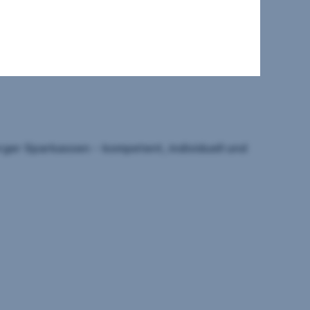
r Immobilie.
rger Sparkassen
–
kompetent, individuell und