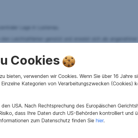
zentraler Lage in Lustenau.
den Leichtathleten genutzt und erweist sich als angenehmer
 zu Cookies
e
, mehrere
Schulen
,
Tennisplätze
sowie den
Milleniumspa
nbirn
sowie die
Schweizer Grenze
sind schnell erreichbar. 
cht vielfältige Nutzungsmöglichkeiten und bietet ein hohes
u bieten, verwenden wir Cookies. Wenn Sie über 16 Jahre sind
us oder 2 feine Einfamilienhäuser oder eine schöne Doppe
Einzelne Kategorien von Verarbeitungszwecken (Cookies) k
in den USA. Nach Rechtsprechung des Europäischen Gerichtsho
isiko, dass Ihre Daten durch US-Behörden kontrolliert und
tragene Grunddienstbarkeit des Geh, Fahr- und Leitungsrecht
Informationen zum Datenschutz finden Sie
hier
.
esichtigungstermin
zur Verfügung.
ch um Ihre bestehende Liegenschaft
– sei es durch eine
V