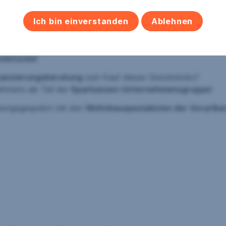
nen Energieausweisersteller
übernehme ich gerne für Sie.
Ich bin einverstanden
Ablehnen
terstützen Sie kompetent beim
Verkauf, der Bewertung
Ihre
lberg
undstücke!
inanzierungsberatung
zum Kauf dieses Grundstücks?
ehmens als Teil der
Sparkassen-Unternehmensgruppe
!
ratungsgespräch mit den
Wohnbauspezialisten der Vorarlbe