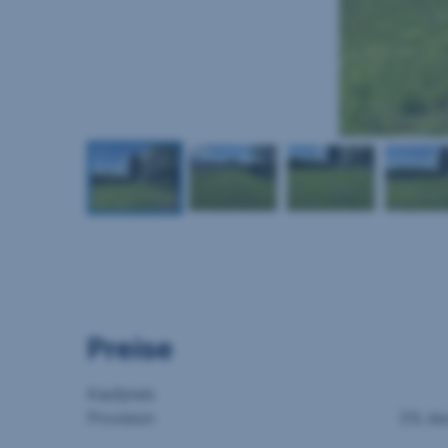
Preise
Kaufpreis
Provision
3% des