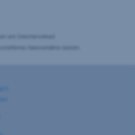
rtum und Zwischenverkauf.
schaftliches Naheverhältnis besteht.
art
birn
5
at