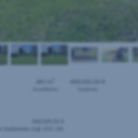
2
961 m
699.000,00 €
Grundfläche
Kaufpreis
699.000,00 €
 Kaufpreises zzgl. 20% USt.