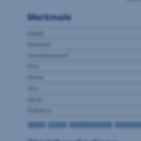
Merkmale
Baujahr
Beziehbar
Heizwärmebedarf
fGEE
Zimmer
WCs
Gärten
Stellplätze
FLIESEN
PARKETT
PELLETS BEFEUERUNG
PERSONENAU