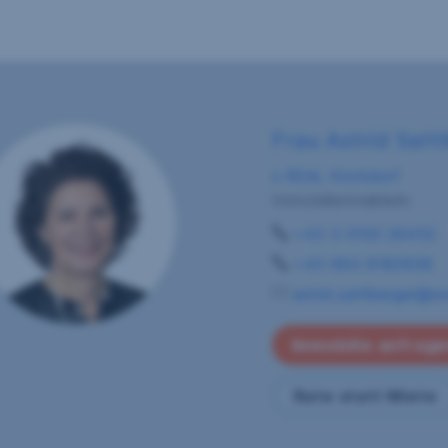
Frau Astrid Satt
s REAL Kirchdorf
Immobilienmaklerin
+43 5 0100 26452
+43 664 8180938
astrid.sattlberger@sr
Immobilie anfrag
Rate statt Miete