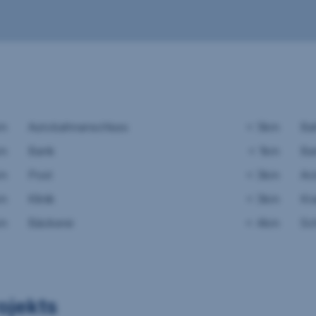
km
Autobahnanschluss
< 5km
Ba
km
Bank
< 1km
Ba
km
Post
< 3km
Ar
km
Klinik
< 3km
Kr
km
Bäckerei
< 4km
Sc
ojekts