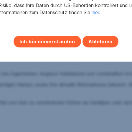
isiko, dass Ihre Daten durch US-Behörden kontrolliert und
ähe, ebenso ist der neue Bahnhof Micheldorf, mit regelmäßige
Informationen zum Datenschutz finden Sie
hier
.
en zu Fuß erreichbar.
ssen die gesetzl. Vorrausetzungen erfüllt sein.
eplant.
Ich bin einverstanden
Ablehnen
uttokosten. Diese beinhaltet die Miete, Betriebskosten, Miet
des Eigentümers. Angebot freibleibend und vorbehaltlich Irr
ständigen Namen, sowie Ihre aktuelle Wohnadresse bekannt. Wi
ler und dem zu vermittelnden Dritten ein familiäres oder wirt