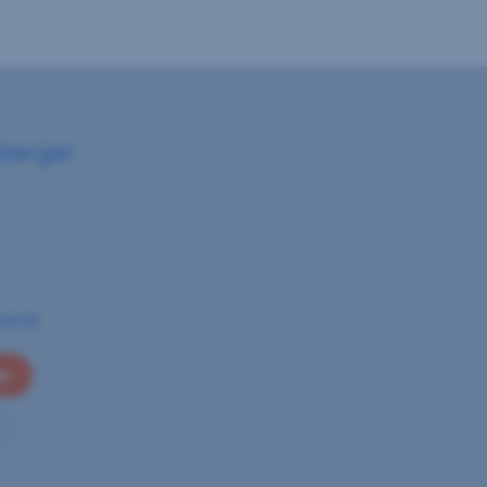
lberger
eal.at
en