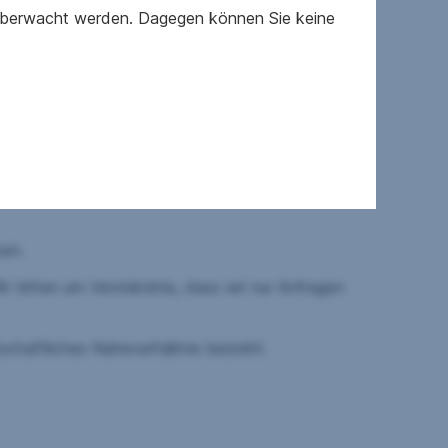
 überwacht werden. Dagegen können Sie keine
n Zugverbindungen in den oberösterreichischen
e Tiefgaragenstellplatz sowie die BK-
tum.
r bitten um Verständnis, dass wir nur Anfragen
schaftliches Naheverhältnis besteht.