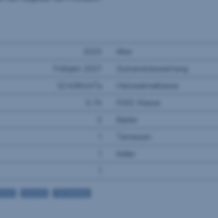
2025
Alter
Frühjahr 2027
Zustandsbewertung
2
32 kWh/m
a
Heizwärmeklasse
0.74
fGEE Klasse
2
Bäder
1
Terrassen
1
Keller
1
FZUG
DUSCHE
TIEFGARAGE