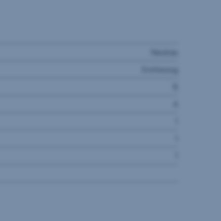
Neubau
Erstbezug
B
A
1
1
1