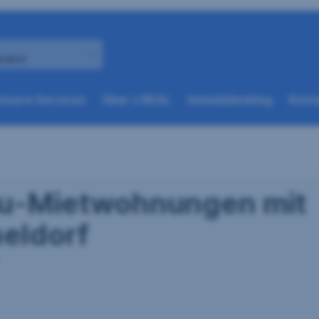
andort
(weitere
(weitere
nsere Services
Über s REAL
Immobilienblog
Konta
Optionen
Optionen
beim
beim
nächsten
nächsten
Element
Element
verfügbar)
verfügbar)
au-Mietwohnungen mit
heldorf