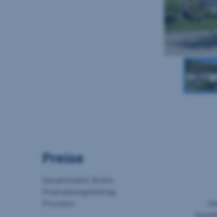
Preise
Gesamtmiete Brutto
Finanzierungsbeitrag
Provision
Ge
bezahl