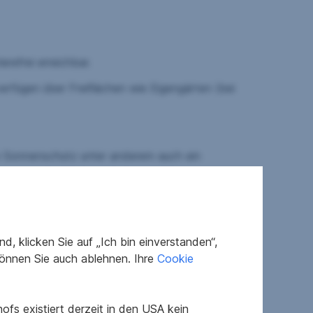
refrei erreichbar.
erfügen über Freiflächen wie Eigengärten (bei
 Sonnenschutz unter anderem auch ein
untergebracht ist, die Heizkosten werden direkt
enräume sowie die Räume der Haustechnik die
, klicken Sie auf „Ich bin einverstanden“,
önnen Sie auch ablehnen. Ihre
Cookie
 Kindergarten, Grundschule, Nahversorgung,
fs existiert derzeit in den USA kein