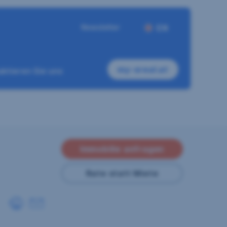
Newsletter
EN
my-sreal.at
ktieren Sie uns
Immobilie anfragen
Rate statt Miete