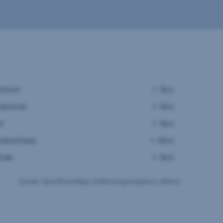
hnhof
< 1km
nkomat
< 1km
zt
< 1km
ankenhaus
< 4km
hule
< 1km
Quelle: OpenStreetMap / Entfernungsangaben Luftlinie