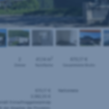
2
2
41,14 m
670,17 €
Zimmer
Nutzfläche
Gesamtmiete Brutto
670,17 €
Nettomiete
3.582,55 €
mäß Erstauftraggeberprinzip
t der Abgeber die Provision.