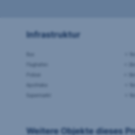
Infrastruktur
Bus
< 1
Flughafen
< 2
Polizei
< 3
Apotheke
< 1
Supermarkt
< 1
Weitere Objekte dieses Pr