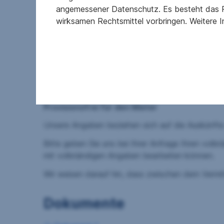
angemessener Datenschutz. Es besteht das R
Eine Bushaltestelle befindet sich ganz in der N
wirksamen Rechtsmittel vorbringen. Weitere 
Zentralraum sowie Richtung Graz, in rd. 10 Minut
Für die Inanspruchnahme der Wohnbauförderung mü
Die Schlüsselübergabe ist für das Frühjahr 2027 g
Bei der angegebenen Miete handelt es sich um Br
Tiefgaragenstellplatz inkl. der anfallenden Steuer.
Provisionsfrei für den Mieter
Unsere Angaben beziehen sich auf die Auskünfte 
Bitte geben Sie uns bei Ihrer Anfrage Ihren voll
mit vollständigen Angaben bearbeiten können.
Wir weisen darauf hin, dass zwischen dem Vermitt
Dokumente