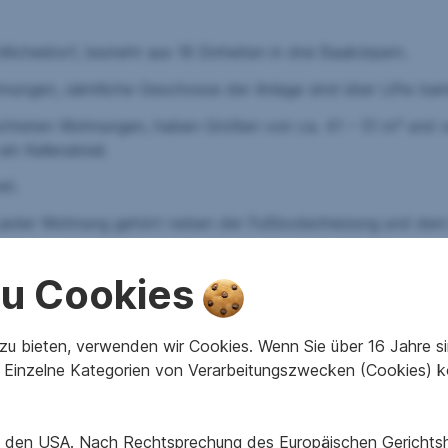
cheldorf, besteht aus 18 Einheiten in drei Baukörpern.
gen, sämtliche Geschosse der Anlage sind über Lifte barrie
richteten Wohnungen, haben Größen von ca. 41 – 51 m² und v
n Kellerabteil.
et.
 jeder Wohnung gehört neben der Fußbodenheizung und dem
 zu Cookies
eitung erfolgen mittels Pelletsanlage die in der Wohnanlage 
 bilden die Stellflächen für Fahrräder, Kinderwagen, Trock
u bieten, verwenden wir Cookies. Wenn Sie über 16 Jahre sind
Einzelne Kategorien von Verarbeitungszwecken (Cookies) k
ßen Vorteil, dass viele infrastrukturelle Einrichtungen wie
äufig erreichbar sind.
in den USA. Nach Rechtsprechung des Europäischen Gerichtsho