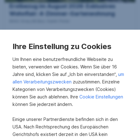
Erstbezug im August 2026: Exklusives
Wohnflair: 4-Zimmer-Gartenwohnung
8042 Graz,08.Bez.:Sankt Peter
2
93,12 m
540.000 €
Nutzfläche
Kaufpreis
Ihre Einstellung zu Cookies
Um Ihnen eine benutzerfreundliche Webseite zu
bieten, verwenden wir Cookies. Wenn Sie über 16
Jahre sind, klicken Sie auf „Ich bin einverstanden“,
um
allen Verarbeitungszwecken
zuzustimmen. Einzelne
Kategorien von Verarbeitungszwecken (Cookies)
können Sie auch ablehnen. Ihre
Cookie Einstellungen
können Sie jederzeit ändern.
Erstbezug Ende August 2026: Exklusives
Wohnflair: 4-Zimmer-Wohnung mit großer
Einige unserer Partnerdienste befinden sich in den
Terrasse...
USA. Nach Rechtsprechung des Europäischen
8042 Graz,08.Bez.:Sankt Peter
Gerichtshofs existiert derzeit in den USA kein