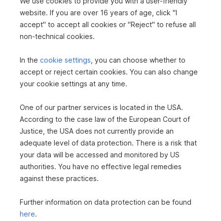
We use cookies to provide you with a user-friendly
Erzherzog-Karl-Straße
website. If you are over 16 years of age, click "I
accept" to accept all cookies or "Reject" to refuse all
Documents
non-technical cookies.
Dokument 1
In the
cookie settings
, you can choose whether to
Dokument 2
accept or reject certain cookies. You can also change
your cookie settings at any time.
One of our partner services is located in the USA.
According to the case law of the European Court of
Justice, the USA does not currently provide an
adequate level of data protection. There is a risk that
your data will be accessed and monitored by US
authorities. You have no effective legal remedies
against these practices.
Further information on data protection can be found
here
.