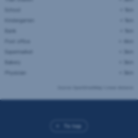
School
< 1km
Kindergarten
< 1km
Bank
< 1km
Post office
< 4km
Supermarket
< 3km
Bakery
< 3km
Physician
< 3km
Source: OpenStreetMap / Linear distance
To top