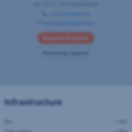
beh. Konz. Immobilienmaklerin
+43 676 9480300
gaby.gugganig@sreal.at
Request property
Financing request
Infrastructure
Bus
< 1km
Train station
< 3km