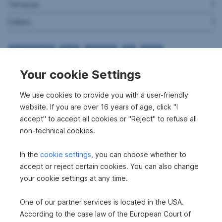
Terraces
1
Cellars
1
FLOORBOARDS
TILES
LINOLEUM
OIL
WOOD
FITTED KITCHEN
OPEN KITCHEN
BALCONY FACING EAST
Your cookie Settings
BALCONY FACING SOUTHEAST
BATHROOM WITH WINDOW
BATHTUB
SHOWER
GARAGE
PARKING-UNCOVERED
STORAGE ROOM
We use cookies to provide you with a user-friendly
FURNISHED
website. If you are over 16 years of age, click "I
accept" to accept all cookies or "Reject" to refuse all
Property description
non-technical cookies.
We are sorry we are not able to provide you with a
In the
cookie settings
, you can choose whether to
detailed English description of this property.
accept or reject certain cookies. You can also change
your cookie settings at any time.
Dieses außergewöhnliche Haus in Anras ist kein
gewöhnliches Zuhause – sondern ein Ort mit
One of our partner services is located in the USA.
Vergangenheit, Persönlichkeit und besonderer
According to the case law of the European Court of
Ausstrahlung.