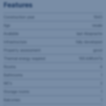
Features
Construction year
1945
Age
resale
Available
laut Absprache
Infrastructure
fully developed
Property assessment
good
2
Thermal energy required
195 kWh/m
a
Rooms
4
Bathrooms
1
WC's
2
Storage rooms
1
Balconies
1