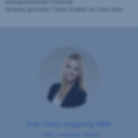
außergewöhnlichem Potenzial.
Neugierig geworden? Gerne erzählen wir Ihnen mehr.
Frau Gaby Gugganig MBA
s REAL Immobilien Osttirol