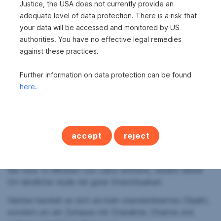
Justice, the USA does not currently provide an
Einst als Schmiede errichtet, wurde die Liegenschaft mit
adequate level of data protection. There is a risk that
viel Feingefühl revitalisiert und verbindet heute
your data will be accessed and monitored by US
authentischen Tiroler Charme mit zeitgemäßem
authorities. You have no effective legal remedies
Wohnkomfort. Großzügige Räume, eine beeindruckende
against these practices.
Terrasse mit rund 100 m², vier Zimmer im Obergeschoss,
ausbaufähiges Dachgeschoss und ein weitläufiger Keller
Further information on data protection can be found
mit Platz für bis zu drei Fahrzeuge eröffnen vielfältige
here
.
Möglichkeiten für Familien, Kreative oder Ruhesuchende.
Das 911 m² große Grundstück am Waldrand, eine eigene
Quelle sowie die seltene Möglichkeit zur
accept
reject
Zweitwohnsitznutzung machen dieses Anwesen zu einer
echten Besonderheit.
Nur rund 15 Minuten von Lienz entfernt, vereint dieser
Ort ländliche Idylle mit guter Erreichbarkeit.
Hierbei handelt es sich um kein standardisiertes Objekt,
sondern um ein Zuhause mit Charakter, Charme und