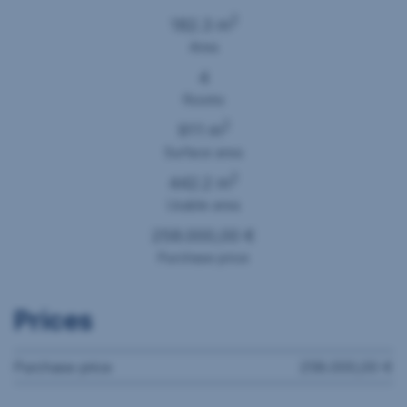
2
182.3 m
Area
4
Rooms
2
911 m
Surface area
2
442.2 m
Usable area
258.000,00 €
Purchase price
Prices
Purchase price
258.000,00 €