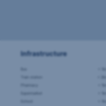
Infrastructure
Bus
< 1
Train station
< 2
Pharmacy
< 1
Supermarket
< 1
School
< 1