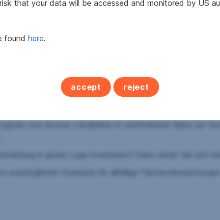
 risk that your data will be accessed and monitored by US aut
be found
here
.
Kinder- und Jugendspielplatz
e das renommierte Ella-Lingens-Gymnasium, sind ebenso bequ
accept
reject
aktiv für Familien macht.
indet sich vor Ort. Die Linie verbindet direkt zur U1 Leopolda
gerien und diverse Lokalitäten in unmittelbarer Nähe zur Ver
.
sstattung in grüner Lage investieren? Dann sehen Sie sich di
m ursprünglichen Kaufpreis für allfällige Flächenabweichunge