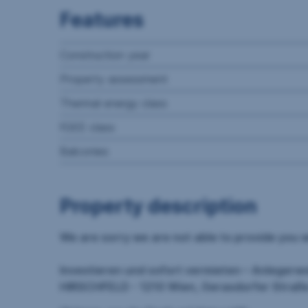
Features
Construction year
Property assessment
Thermal energy class
fGEE class
Balconies
Property description
We are sorry we are not able to provide you wi
Investieren und sofort vermieten – Anleger
HIRSCHFELD - 1210 Wien, Gerasdorfer Straß