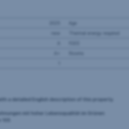
2025
Age
new
Thermal energy required
A
fGEE
A+
Rooms
1
th a detailed English description of this property.
wohnungen mit hoher Lebensqualität im Grünen
e 105