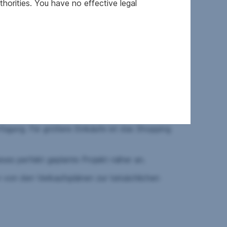
horities. You have no effective legal
em erreichbar wie mehrere Kindergärten und
u und zur S-Bahn (S1, S2, S7, REX 2).
fügung. Für größere Einkäufe ist das Shopping
eses perfekt geplante Projekt näher an.
n von den Verkaufsplänen zur tatsächlichen