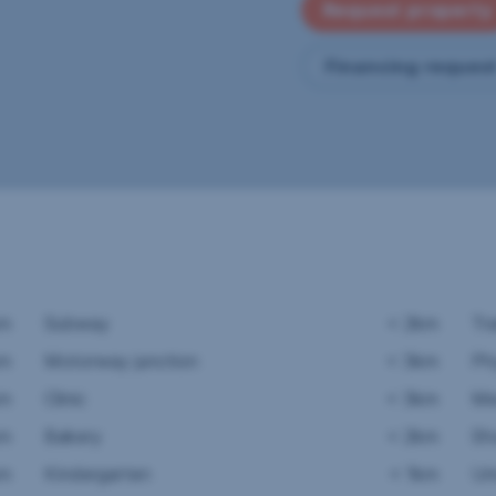
Request property
Financing reques
km
Subway
< 2km
Tr
km
Motorway junction
< 3km
Ph
km
Clinic
< 3km
Me
km
Bakery
< 2km
Sh
km
Kindergarten
< 1km
Un