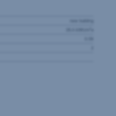
new building
2
26.4 kWh/m
a
0.58
2