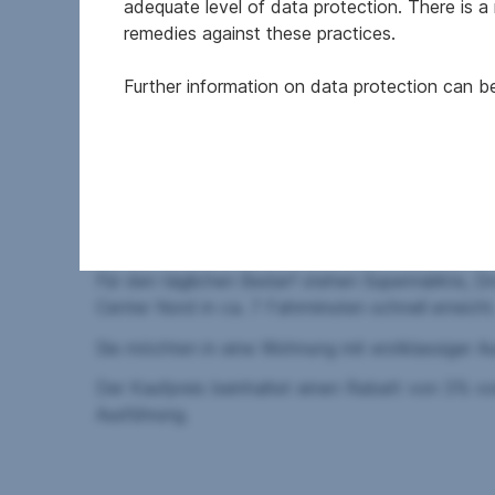
adequate level of data protection. There is a
uvm.
remedies against these practices.
Garagenplätze mit E-Mobilitätsoption
Autofreies Gelände
Further information on data protection can 
Fahrradräume in jedem Haus
Gemeinschaftsraum, Kleinkinderspielplatz, 
Bildungseinrichtungen von höchstem Niveau, wi
Volksschulen, was diese Immobilie besonders attr
Die Haltestelle Kollarzgasse der Buslinie 32A bef
Für den täglichen Bedarf stehen Supermärkte, Dro
Center Nord in ca. 7 Fahrminuten schnell erreicht
Sie möchten in eine Wohnung mit erstklassiger Au
Der Kaufpreis beinhaltet einen Rabatt von 3% vo
Ausführung.