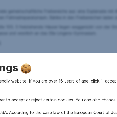
ele gemeinschaftliche Freibereiche aus: eine Esplanade mit Al
hen Fahrradreparaturraum. Bänke in den Freibereichen laden z
raße 105. 5 freistehende Häuser liegen weggerückt von der S
gasse und westlich an das Ella-Lingens-Gymnasium.
5
ings
 Freiraumkonzept
ndly website. If you are over 16 years of age, click "I accept
 m
ttels Geothermie
r to accept or reject certain cookies. You can also change 
e USA. According to the case law of the European Court of Ju
bzw. Fußbodenkühlung (Temperierung), 3-Scheiben-Isolierve