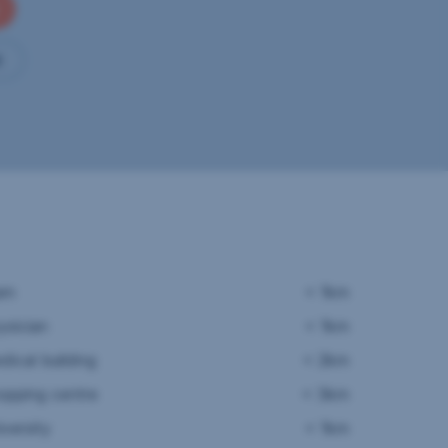
t
am
< 1km
ysician
< 1km
dical building
< 2km
opping centre
< 3km
iversity
< 1km