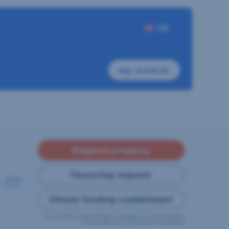
DE
my-sreal.at
Request property
Financing request
Obtain funding commitment
This funding commitment is subject to the provision
of accurate and complete information