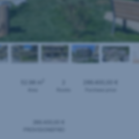
2
52.98 m
2
286.400,00 €
Area
Rooms
Purchase price
286.400,00 €
PROVISIONSFREI