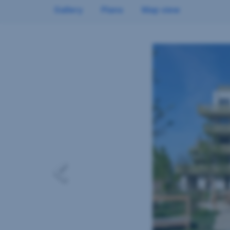
Gallery
Plans
Map view