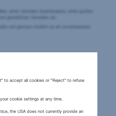
lee, einen zentralen Quartiersplatz, einen großen
um gemütlichen Verweilen ein.
traße und grenzen nördlich an ein unverbaubares
" to accept all cookies or "Reject" to refuse
your cookie settings at any time.
stice, the USA does not currently provide an
rglasung, Parkettboden, Feinsteinzeugfliesen