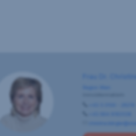
Frau Dr. Christin
Region Wien
Immobilienmaklerin
+43 5 0100 - 26219
+43 664 8183538
christine.klingler@sre