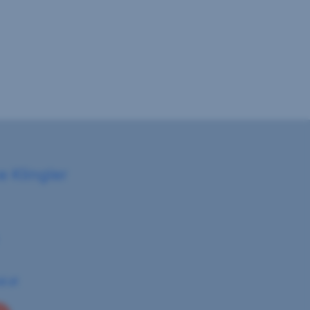
e Klingler
al.at