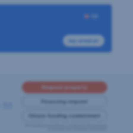
DE
my-sreal.at
Request property
Financing request
Obtain funding commitment
This funding commitment is subject to the provision
of accurate and complete information