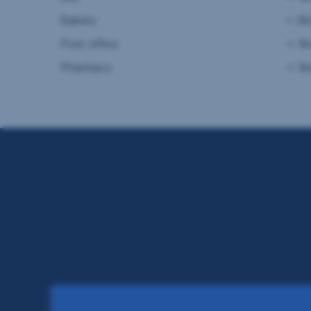
Bakery
< 2
Post office
< 1
Pharmacy
< 1