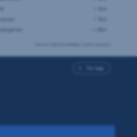
TM
< 1km
ysician
< 1km
ndergarten
< 2km
Source: OpenStreetMap / Linear distance
To top