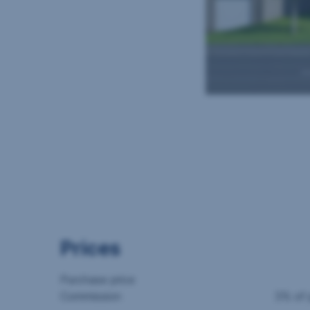
Prices
Purchase price
Commission
3% of 