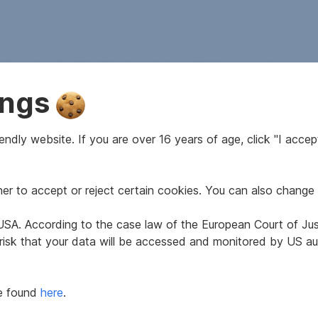
th a detailed English description of this property.
ings
ck mit einem Bestandsgebäude (Abrissobjekt) in zentraler L
 Bauträger mit Interesse an einem bewilligtem Projekt als auc
ndly website. If you are over 16 years of age, click "I accept
r to accept or reject certain cookies. You can also change 
e USA. According to the case law of the European Court of Ju
 risk that your data will be accessed and monitored by US aut
planung für ein Mehrparteienhaus mit sieben Wohneinheiten vor.
r Umsetzung eine geringfügige Plananpassung erforderlich.
be found
here
.