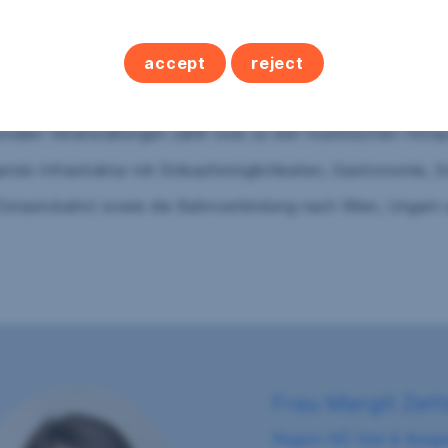
erungen, Einreichpläne und weiterführenden Unterlagen zur Ver
accept
reject
ufstrebenden Gemeinde im nördlichen Burgenland.
Der nahegele
rwege machen die Region zu einem beliebten Ziel für Natur-
onalen Veranstaltungen zählt Gols zu den touristischen Hot
ende Infrastruktur mit Einkaufsmöglichkeiten, Gastronomie, 
Ostautobahn) sowie die Bahnverbindung nach Wien, Ungarn un
Frau Margit Zett
Region NÖ Süd & Burge