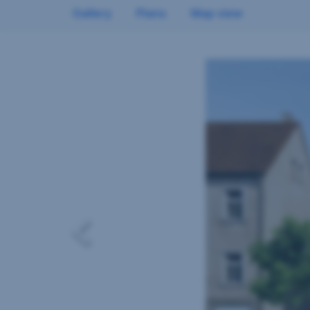
Gallery
Plans
Map view