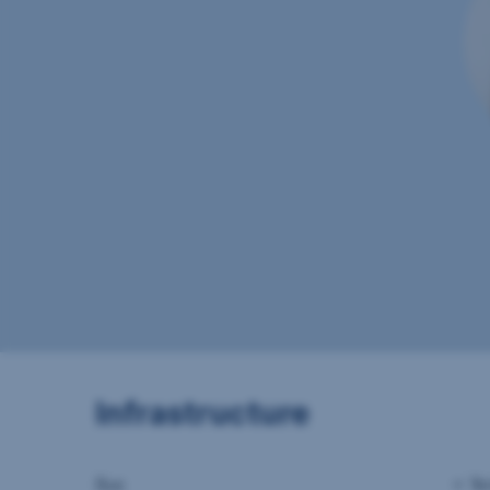
Infrastructure
Bus
< 1