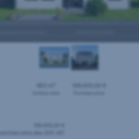
2
463 m
199.000,00 €
Surface area
Purchase price
199.000,00 €
purchase price plus 20% VAT