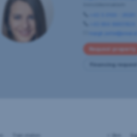
Immobilienmaklerin
+43 5 0100 - 26281
+43 664 88851824
margit.zettel@sreal.a
Request property
Financing reques
km
Train station
< 2km
Su