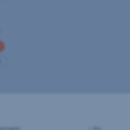
t
t
permarket
< 1km