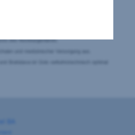
fügung.
gene Neusiedler See, Teil einer UNESCO-
 und Weinliebhaber. Mit über 100
spots des Nordburgenlands.
Schulen und medizinischer Versorgung aus.
d Bratislava ist Gols verkehrstechnisch optimal
el BA
nland