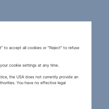
age von Gols im Burgenland. Die Liegenschaft
h für Privatpersonen, die hier ihr Eigenheim
" to accept all cookies or "Reject" to refuse
your cookie settings at any time.
stice, the USA does not currently provide an
horities. You have no effective legal
 Die Baubewilligung ist bis 29.09.2026 gültig.