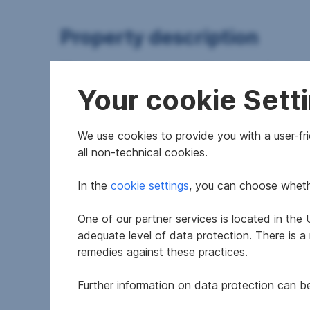
Property description
We are sorry we are not able to provide you wi
Your cookie Sett
Zum Verkauf gelangt ein 463 m² großes Grundstü
bietet vielseitige Nutzungsmöglichkeiten - sowohl
realisieren möchten.
We use cookies to provide you with a user-frie
all non-technical cookies.
Bebauungsrichtlinien
Gebietstyp: Ortskern, geschlossene Baustruktur
In the
cookie settings
, you can choose whethe
Bauklasse: II
Flächenwidmung: Bauland-Mischgebiet
One of our partner services is located in th
Bebauungsdichte: 80%
adequate level of data protection. There is a
remedies against these practices.
Für das Grundstück liegt eine bewilligte Einreich
Aufgrund der Parkplatzsituation ist im Falle eine
Further information on data protection can 