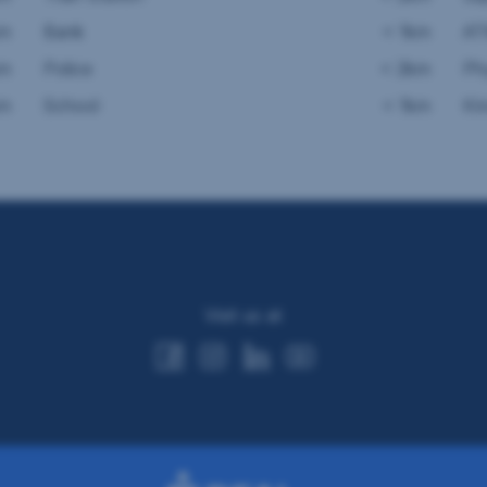
km
Bank
< 1km
A
km
Police
< 2km
Ph
km
School
< 1km
Ki
Visit us at