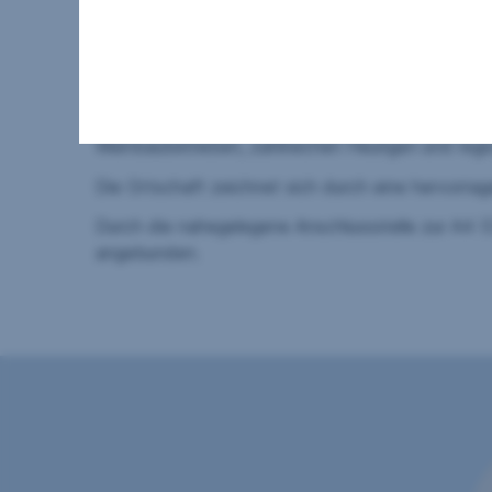
Auf Anfrage stellen wir Ihnen gerne die Visualisi
Lage:
Die Liegenschaft befindet sich in Gols, einer a
Welterberegion, sowie zahlreiche Rad- und Wande
Weinbaubetrieben, zahlreichen Heurigen und regi
Die Ortschaft zeichnet sich durch eine hervorrag
Durch die nahegelegene Anschlussstelle zur A4 (
angebunden.