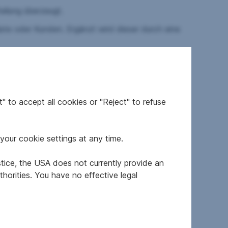
eilung überzeugt.
te oder Kunden. Ergänzt wird dieser durch eine
reich bietet und besonders in den warmen
tigen Komfortfaktor darstellt.
" to accept all cookies or "Reject" to refuse
anden und bieten eine gute Basis, wobei diese
iert werden können.
your cookie settings at any time.
stice, the USA does not currently provide an
horities. You have no effective legal
n. Der Standort überzeugt durch seine zentrale
t der umliegenden Städte und