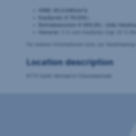
HWB:
90,4 kWh/m²a
Kaufpreis: € 79.000,–
Betriebskosten: € 400,80,- (inkl. Heizk
Honorar:
3 % vom Kaufpreis zzgl. 20 % M
Für weitere Informationen bzw. zur Vereinbarung 
Location description
8770 Sankt Michael in Obersteiermark