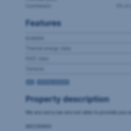
Commission
3% of 
Features
Available
Thermal energy class
fGEE class
Terraces
OIL
CENTRAL HEATING
Property description
We are sorry we are not able to provide you wi
961/35993