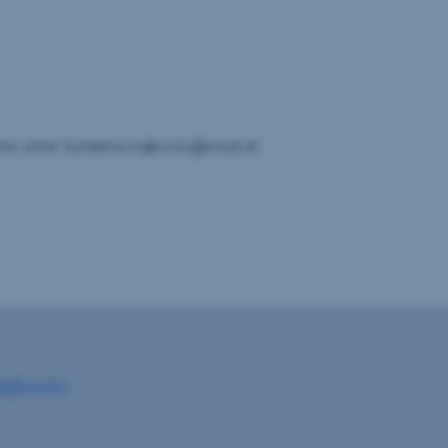
 unter katarina.trajkovic@sreal.at.
ajkovic