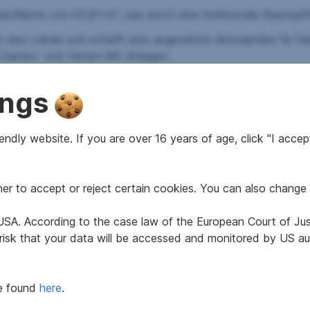
Nutzfläche von 65,61 m², das durch eine funktionale Raumauft
ch des Lokals und schafft eine angenehme Atmosphäre für Gäs
e Damen- und Herren-WC-Anlagen.
errasse mit 57,34 m² dar, die zusätzlichen Platz im Außenbe
ings
ügung, was sowohl für Gäste als auch für Betreiber einen wich
ndly website. If you are over 16 years of age, click "I accept
ls Café genutzt. Teile der Gastronomieausstattung sind vorh
nd dem jeweiligen Betriebskonzept angepasst oder modernis
r to accept or reject certain cookies. You can also change 
e USA. According to the case law of the European Court of Ju
 risk that your data will be accessed and monitored by US aut
rktgemeinde Sankt Michael in Obersteiermark im Bezirk Leobe
nete Verkehrsanbindung.
be found
here
.
Semmering Schnellstraße S6 ist eine schnelle Erreichbarkei