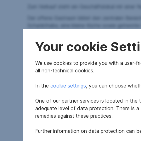
Zum Verkauf steht ein Geschäftslokal mit einer 
Der offene Gastraum bildet den zentralen Berei
Schanktheke, eine kleine Küche sowie getrennt
Ein besonderes Highlight stellt die großzügige T
Your cookie Sett
Monaten ein attraktives Ambiente schafft.
Zusätzlich stehen vier Autoabstellplätze zur Verf
We use cookies to provide you with a user-frie
Das Geschäftslokal wurde in der Vergangenheit a
all non-technical cookies.
entsprechend den individuellen Anforderungen u
In the
cookie settings
, you can choose whethe
Die Beheizung erfolgt mittels Öl-Heizung.
One of our partner services is located in th
adequate level of data protection. There is a
remedies against these practices.
Die Immobilie befindet sich in der beliebten Ma
Lage in der Obersteiermark und eine ausgezeich
Further information on data protection can 
Durch die Nähe zur Pyhrn Autobahn A9 sowie zur 