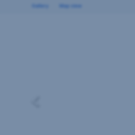
Gallery
Map view