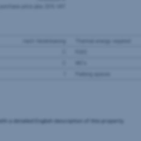
purchase price plus 20% VAT
nach Vereinbarung
Thermal energy required
C
fGEE
C
WC's
1
Parking spaces
th a detailed English description of this property.