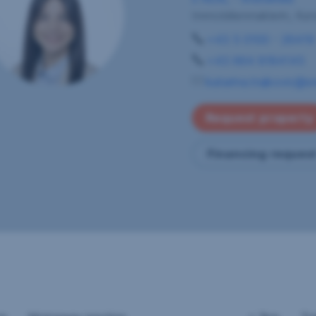
Immobilienmaklerin, Kun
+43 5 0100 - 26419
+43 664 8184145
katarina.trajkovic@sr
Request property
Financing reques