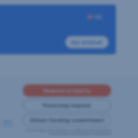
DE
my-sreal.at
Request property
Financing request
Obtain funding commitment
This funding commitment is subject to the provision
of accurate and complete information