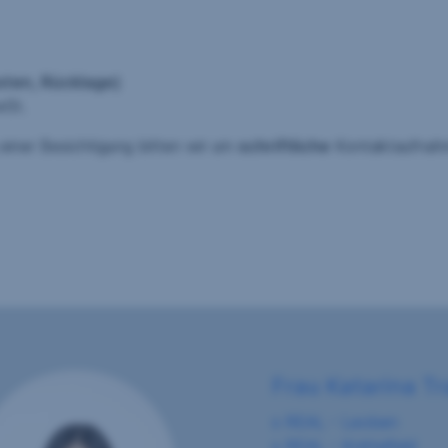
osten, Rücklage)
wSt.
einer Besichtigung bitten wir um
schriftliche
Kontaktaufnahme
Frau Katarina Tr
s REAL - Leoben
s REAL - Knittelfeld