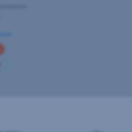
denberaterin
eal.at
t