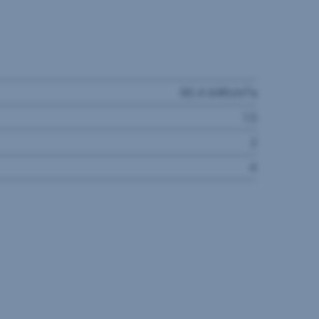
2
90.4 kWh/m
a
1.3
2
4