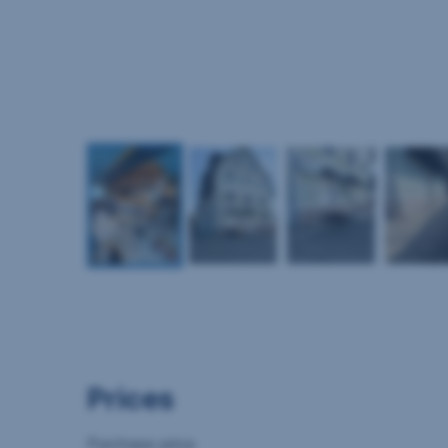
Prices
Purchase price