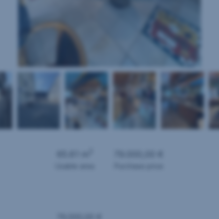
2
65.61 m
79.000,00 €
Usable area
Purchase price
79.000,00 €