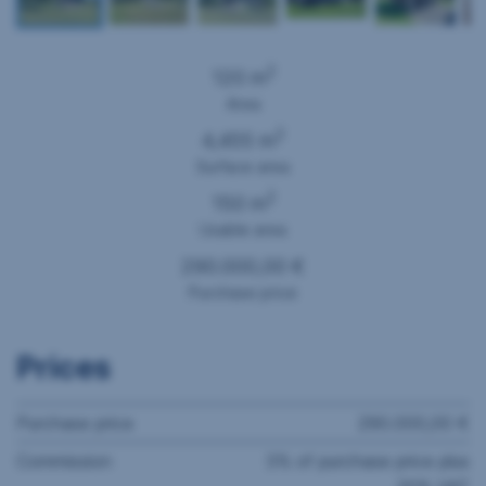
2
120 m
Area
2
4,455 m
Surface area
2
150 m
Usable area
290.000,00 €
Purchase price
Prices
Purchase price
290.000,00 €
Commission
3% of purchase price plus