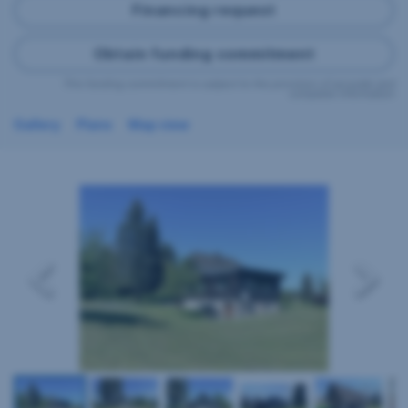
Financing request
Obtain funding commitment
This funding commitment is subject to the provision of accurate and
complete information
Gallery
Plans
Map view