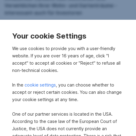
Verwirklichen Ihrer Wohn- und Gartenträume -
interessant auch für Investoren
Charmant ist das Wohnhaus mit freundlicher
Raumaufteilung und dem hellen Zubau, so richtig fein die
Your cookie Settings
große Grundstücksfläche mit der Baulandwidmung für
allgemeines Wohnen und einer Bebauungsdichte von 0,2
We use cookies to provide you with a user-friendly
- 0,4 (WA 0,2 - 0,4; SG-IM). Sie hätten gerne eine
website. If you are over 16 years of age, click "I
kleinere Fläche? Eine Teilung des Grundstückes ist sehr
accept" to accept all cookies or "Reject" to refuse all
gut möglich!
non-technical cookies.
Das Haus selbst bietet Ihnen vielfältige
In the
cookie settings
, you can choose whether to
Gestaltungsmöglichkeiten. Ob als gemütliches
accept or reject certain cookies. You can also change
Familienheim, als Wochenenddomizil oder als
your cookie settings at any time.
Investitionsobjekt – hier können Sie Ihre Wohnträume
verwirklichen. Die ruhige Lage inmitten der Steiermark
One of our partner services is located in the USA.
sorgt für Entspannung und Erholung, während Sie
According to the case law of the European Court of
gleichzeitig alle Vorteile einer gut angebundenen
Justice, the USA does not currently provide an
Gemeinde genießen.
adequate level of data protection. There is a risk that