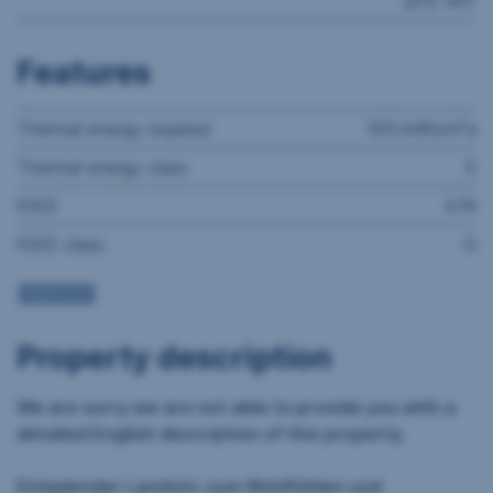
20% VAT
Features
2
Thermal energy required
195 kWh/m
a
Thermal energy class
E
fGEE
4.19
fGEE class
G
FIREPLACE
Property description
We are sorry we are not able to provide you with a
detailed English description of this property.
Einladender Landsitz zum Wohlfühlen und