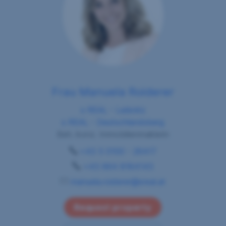
Frau Manuela Roiderer
s REAL - Leibnitz
s REAL - Deutschlandsberg
Beh. konz. Immobilienmaklerin
+43 5 0100 - 26417
+43 664 8184143
manuela.roiderer@sreal.at
Request property