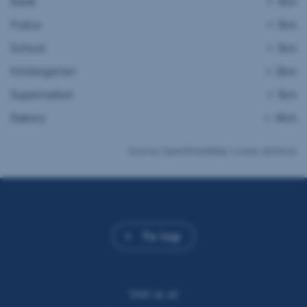
Bank
< 1km
Police
< 1km
School
< 1km
Kindergarten
< 2km
Supermarket
< 1km
Bakery
< 4km
Source: OpenStreetMap / Linear distance
To top
Visit us at