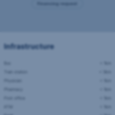
Financing request
Infrastructure
Bus
< 1km
Train station
< 3km
Physician
< 1km
Pharmacy
< 1km
Post office
< 1km
ATM
< 1km