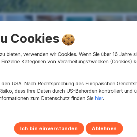
 zu Cookies
2
2
117,2 m
4.5
630 m
u bieten, verwenden wir Cookies. Wenn Sie über 16 Jahre sind
Wohnfläche
Zimmer
Grundfläche
Einzelne Kategorien von Verarbeitungszwecken (Cookies) k
in den USA. Nach Rechtsprechung des Europäischen Gerichtsho
1967
Alter
isiko, dass Ihre Daten durch US-Behörden kontrolliert und
Informationen zum Datenschutz finden Sie
hier
.
Nach Vereinbarung
Zustandsbewertung
2
245,4 kWh/m
a
Heizwärmeklasse
2.86
fGEE Klasse
Ich bin einverstanden
Ablehnen
4.5
Bäder