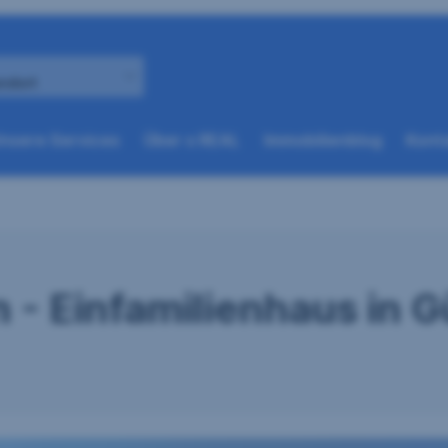
andort
(weitere
(weitere
nsere Services
Über s REAL
Immobilienblog
Konta
Optionen
Optionen
beim
beim
nächsten
nächsten
Element
Element
verfügbar)
verfügbar)
- Einfamilienhaus in G