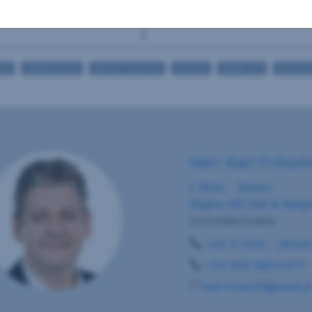
1
Keller
1
UNG
EINBAUKÜCHE
BAD MIT FENSTER
DUSCHE
PARKPLATZ
MÖBLIER
Herr Karl Frösch
s REAL - Baden
Region NÖ Süd & Burge
Immobilienmakler
+43 5 0100 - 2634
+43 664 88544117
karl.froeschl@sreal.a