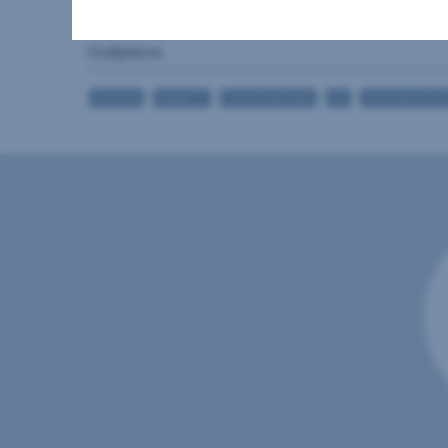
WCs
Stellplätze
FLIESEN
PARKETT
TEPPICHBODEN
ÖL
ZENTRALHEIZ