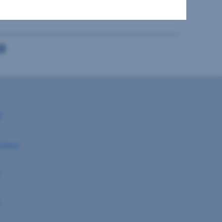
1
T
l
nland
0
t