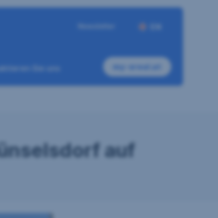
Newsletter
EN
my-sreal.at
ktieren Sie uns
ünselsdorf auf