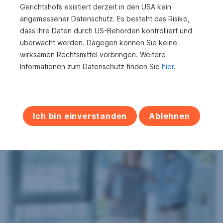
vermieten? Egal, ob Haus oder Wohnung: Schreiben Sie
Gerichtshofs existiert derzeit in den USA kein
uns noch heute über unser
Kontaktformular
– wir
angemessener Datenschutz. Es besteht das Risiko,
melden uns umgehend bei Ihnen. Oder kontaktieren Sie
dass Ihre Daten durch US-Behörden kontrolliert und
uns schnell und einfach telefonisch unter
T
überwacht werden. Dagegen können Sie keine
+435010026200
.
wirksamen Rechtsmittel vorbringen. Weitere
Informationen zum Datenschutz finden Sie
hier
.
Das könnte Sie auch
interessieren:
Ich bin einverstanden
Ablehnen