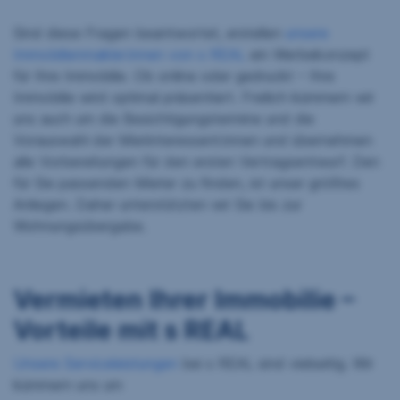
Sind diese Fragen beantwortet, erstellen
unsere
Immobilienmakler:innen von s REAL
ein Werbekonzept
für Ihre Immobilie. Ob online oder gedruckt – Ihre
Immobilie wird optimal präsentiert. Freilich kümmern wir
uns auch um die Besichtigungstermine und die
Vorauswahl der Mietinteressent:innen und übernehmen
alle Vorbereitungen für den ersten Vertragsentwurf. Den
für Sie passenden Mieter zu finden, ist unser größtes
Anliegen. Daher unterstützten wir Sie bis zur
Wohnungsübergabe.
Vermieten Ihrer Immobilie –
Vorteile mit s REAL
Unsere Serviceleistungen
bei s REAL sind vielseitig. Wir
kümmern uns um