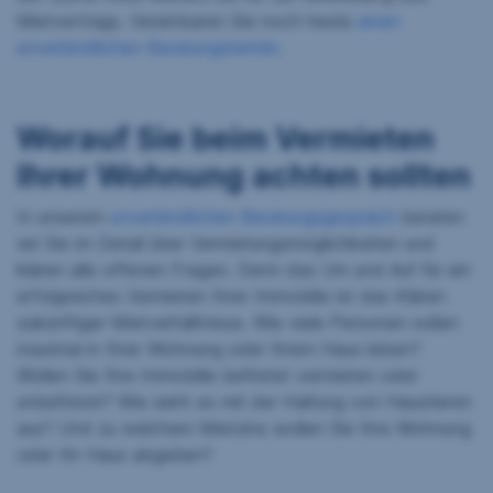
Mietvertrags. Vereinbaren Sie noch heute
einen
unverbindlichen Beratungstermin
.
Worauf Sie beim Vermieten
Ihrer Wohnung achten sollten
In unserem
unverbindlichen Beratungsgespräch
beraten
wir Sie im Detail über Vermietungsmöglichkeiten und
klären alle offenen Fragen. Denn das Um und Auf für ein
erfolgreiches Vermieten Ihrer Immobilie ist das Klären
zukünftiger Mietverhältnisse. Wie viele Personen sollen
maximal in Ihrer Wohnung oder Ihrem Haus leben?
Wollen Sie Ihre Immobilie befristet vermieten oder
unbefristet? Wie sieht es mit der Haltung von Haustieren
aus? Und zu welchem Mietzins wollen Sie Ihre Wohnung
oder Ihr Haus abgeben?