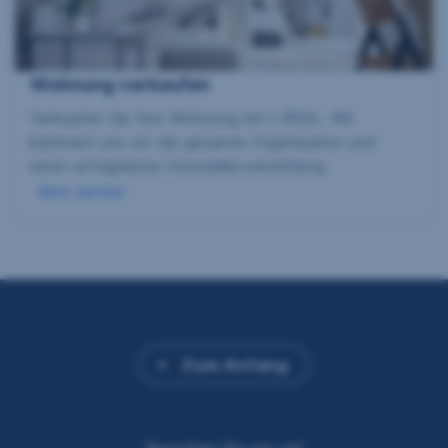
Wohnung verkaufen
Verkaufen Sie Ihre Wohnung mit s REAL. Wir
kümmern uns um die gesamte Organisation und
einen erfolgreiche Immobilienvermittlung.
Mehr darüber
Zum Anfang