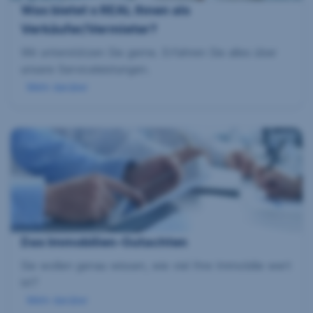
Was bietet s REAL Ihnen als
Verkäufer/Vermieter?
Wir unterstützen Sie gerne. Erfahren Sie alles über
unsere Serviceleistungen.
Mehr darüber
Das Immobilien-Gutachten
Sie wollen genau wissen, wie viel Ihre Immobilie wert
ist?
Mehr darüber