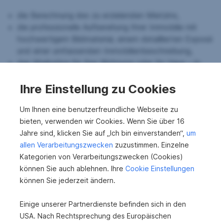
die Berechnung des zu erzielenden Mietzins,
die professionelle Aufbereitung Ihrer Immobilie mit
hochwertigem Bildmaterial, einem detaillierten Exposé
und einer umfassenden Immobilienbeschreibung,
das Marketing für Ihre Wohnung oder Ihr Haus – in
klassischen Printmedien und digitalen Kanälen, unter
anderem in den Filialen der Erste Bank und
Ihre Einstellung zu Cookies
Sparkasse, auf sreal.at sowie im
s REAL Magazin
,
die Kommunikation mit den Interessenten,
Um Ihnen eine benutzerfreundliche Webseite zu
die Besichtigungstermine samt Bonitätscheck der
bieten, verwenden wir Cookies. Wenn Sie über 16
Mietinteressent:innen,
Jahre sind, klicken Sie auf „Ich bin einverstanden“,
um
das Aufsetzen des Mietvertrages und
allen Verarbeitungszwecken
zuzustimmen. Einzelne
die Übergabe der Wohnung inklusive
Kategorien von Verarbeitungszwecken (Cookies)
Übergabeprotokoll.
können Sie auch ablehnen. Ihre
Cookie Einstellungen
können Sie jederzeit ändern.
Während Sie sich entspannt zurücklehnen können,
übernehmen wir die Arbeit für Sie – mit höchster
Einige unserer Partnerdienste befinden sich in den
Kompetenz und Effizienz. Wollen auch Sie eine Immobilie
USA. Nach Rechtsprechung des Europäischen