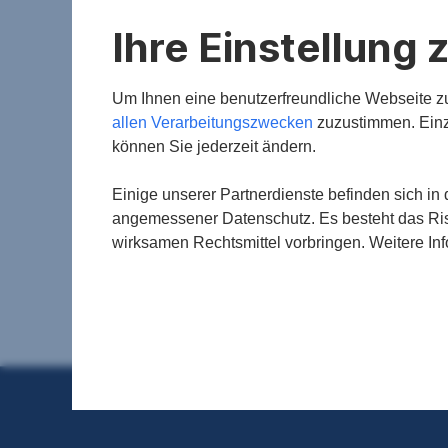
Ihre Einstellung
Salzburg
Mo
Um Ihnen eine benutzerfreundliche Webseite zu 
allen Verarbeitungszwecken
zuzustimmen. Einz
Franz-Josef-Straße 39
Markt
können Sie jederzeit ändern.
5020 Salzburg
5310
+43 5 0100 26200
+
Einige unserer Partnerdienste befinden sich i
salzburg@sreal.at
sa
angemessener Datenschutz. Es besteht das Ris
wirksamen Rechtsmittel vorbringen. Weitere I
Mitarbeiter:innen anzeigen
Mit