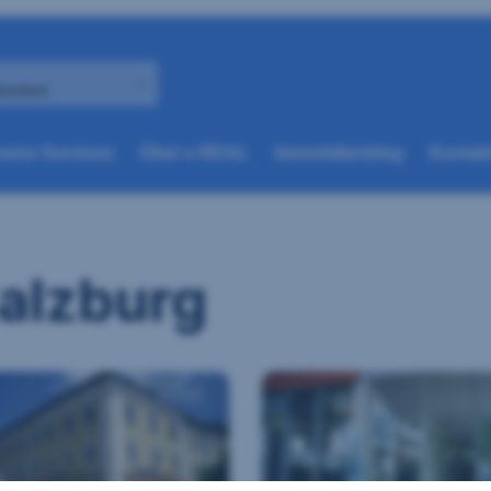
andort
(weitere
(weitere
sere Services
Über s REAL
Immobilienblog
Kontakt
Optionen
Optionen
beim
beim
nächsten
nächsten
Element
Element
verfügbar)
verfügbar)
Salzburg