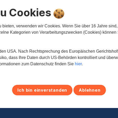
 zu Cookies
ndsee
St. Johann
bieten, verwenden wir Cookies. Wenn Sie über 16 Jahre sind, k
elne Kategorien von Verarbeitungszwecken (Cookies) können 
platz 12
Hauptstraße 41
 Mondsee
5600 St. Johann im Pong
43 5 0100 26324
+43 5 0100 26286
n den USA. Nach Rechtsprechung des Europäischen Gerichtshofs 
lzburg@sreal.at
salzburg@sreal.at
iko, dass Ihre Daten durch US-Behörden kontrolliert und übe
nformationen zum Datenschutz finden Sie
hier
.
arbeiter:innen anzeigen
Mitarbeiter:innen anz
Ich bin einverstanden
Ablehnen