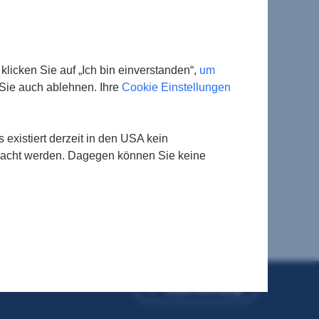
Zell am See
licken Sie auf „Ich bin einverstanden“,
um
Sie auch ablehnen. Ihre
Cookie Einstellungen
Brucker Bundesstraße 49A
au
5702 Zell am See - Schüttdorf
+43 5 0100 26334
existiert derzeit in den USA kein
salzburg@sreal.at
rwacht werden. Dagegen können Sie keine
eigen
Mitarbeiter:innen anzeigen
Zum Anfang