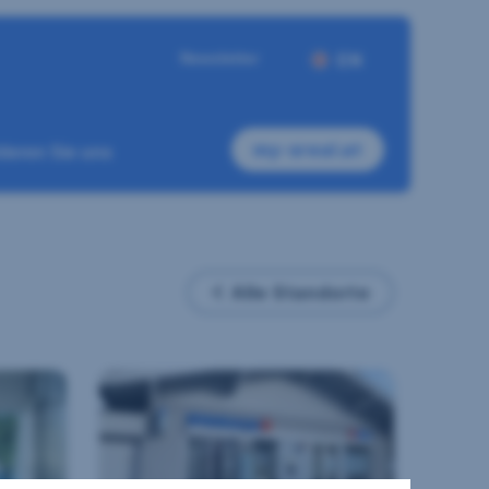
Newsletter
EN
my-sreal.at
ieren Sie uns
Alle Standorte