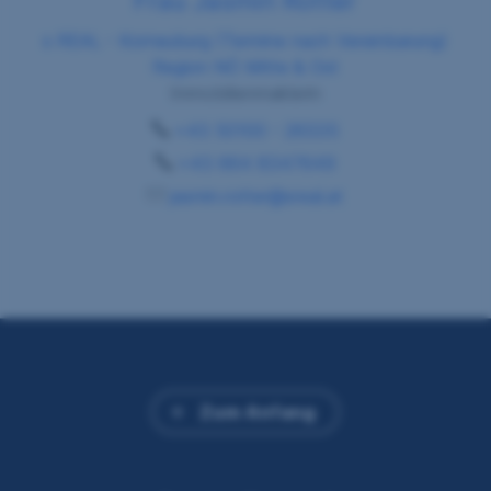
Frau Jasmin Rotter
s REAL - Korneuburg (Termine nach Vereinbarung)
Region NÖ Mitte & Ost
Immobilienmaklerin
+43 50100 - 26335
+43 664 8347649
jasmin.rotter@sreal.at
Zum Anfang