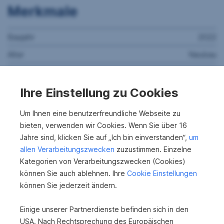
Merkmale
Baujahr
2022
Alter
Neubau
Beziehbar
nach Kaufvertrag
Zustandsbewertung
Erstbezug
Ihre Einstellung zu Cookies
2
Heizwärmebedarf
34,8 kWh/m
a
Um Ihnen eine benutzerfreundliche Webseite zu
Heizwärmeklasse
B
bieten, verwenden wir Cookies. Wenn Sie über 16
Jahre sind, klicken Sie auf „Ich bin einverstanden“,
um
fGEE
0.73
allen Verarbeitungszwecken
zuzustimmen. Einzelne
fGEE Klasse
A
Kategorien von Verarbeitungszwecken (Cookies)
können Sie auch ablehnen. Ihre
Cookie Einstellungen
Zimmer
2
können Sie jederzeit ändern.
Bäder
1
Einige unserer Partnerdienste befinden sich in den
WCs
1
USA. Nach Rechtsprechung des Europäischen