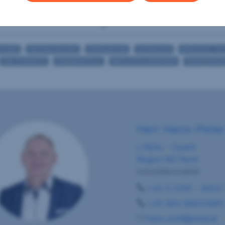
2
Terrassen
1
EIZUNG
ZENTRALHEIZUNG
EINBAUKÜCHE
OSTBALKON
ANGESCHL. HO
GASTTERRASSE
SWIMMINGPOOL
WASCH/TROCKENRAUM
FAHRRADRAU
Herr Hans-Peter
s REAL - Zwettl
Region NÖ Nord
Immobilienmakler
+43 5 0100 - 26257
+43 664 88643685
hans.zottl@sreal.at