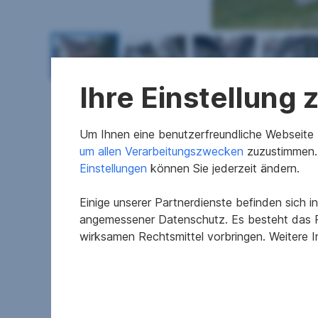
Ihre Einstellung
Um Ihnen eine benutzerfreundliche Webseite z
um allen Verarbeitungszwecken
zuzustimmen. 
Merkmale
Einstellungen
können Sie jederzeit ändern.
Einige unserer Partnerdienste befinden sich 
Baujahr
angemessener Datenschutz. Es besteht das R
Erschließung
wirksamen Rechtsmittel vorbringen. Weitere 
Heizwärmebedarf
fGEE
Zimmer