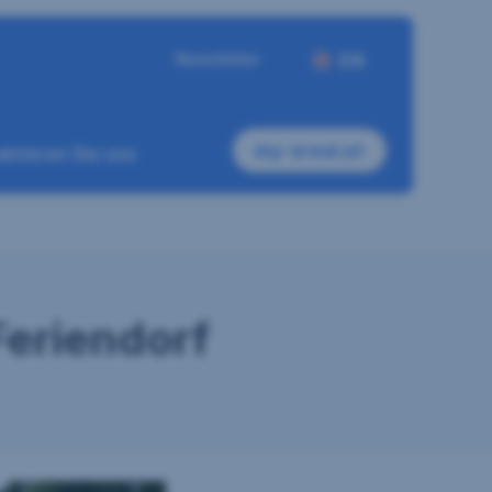
Newsletter
EN
my-sreal.at
ktieren Sie uns
Feriendorf