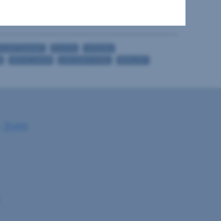
1
TELRESTAURANT
DUSCHE
CATERING
M
ABSTELLRAUM
GARTENNUTZUNG
MÖBLIERT
 Zottl