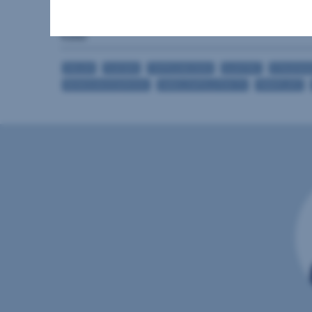
WCs
Keller
DIELEN
FLIESEN
TEPPICHBODEN
ELEKTRO
ETAGENH
REINIGUNGSSERVICE
KABEL/SATELLITEN-TV
PARKPLATZ