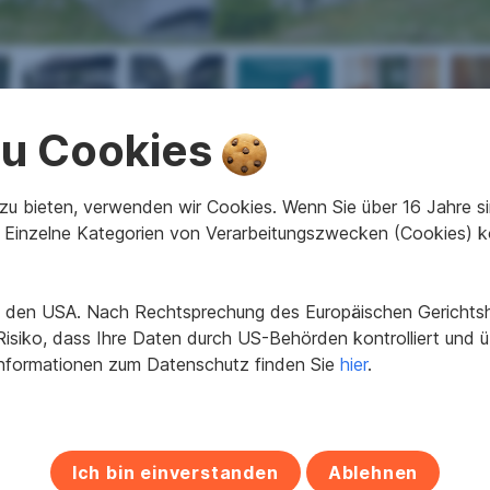
 zu Cookies
2
3
57,77 m
Zimmer
Nutzfläche
u bieten, verwenden wir Cookies. Wenn Sie über 16 Jahre sind
Einzelne Kategorien von Verarbeitungszwecken (Cookies) k
in den USA. Nach Rechtsprechung des Europäischen Gerichtsho
1987
Beziehbar
isiko, dass Ihre Daten durch US-Behörden kontrolliert und
teilerschlossen
Zustandsbewertung
Informationen zum Datenschutz finden Sie
hier
.
2
156 kWh/m
a
Heizwärmeklasse
2.71
fGEE Klasse
3
Bäder
Ich bin einverstanden
Ablehnen