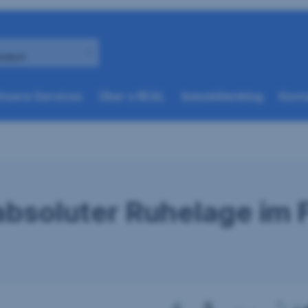
andort
(weitere
(weitere
nsere Services
Über s REAL
Immobilienblog
Konta
Optionen
Optionen
beim
beim
nächsten
nächsten
Element
Element
verfügbar)
verfügbar)
absoluter Ruhelage im 