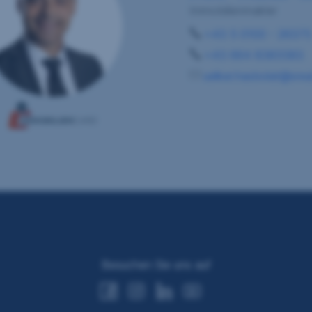
Immobilienmakler
+43 5 0100 - 26375
+43 664 8385583
uelker.hasbolat@srea
Besuchen Sie uns auf