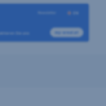
Newsletter
EN
my-sreal.at
ktieren Sie uns