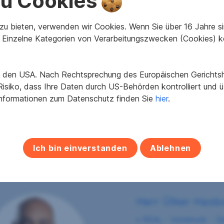
 zu Cookies
u bieten, verwenden wir Cookies. Wenn Sie über 16 Jahre sind
Einzelne Kategorien von Verarbeitungszwecken (Cookies) k
2
87,77 m
Grundfläche
in den USA. Nach Rechtsprechung des Europäischen Gerichtsho
isiko, dass Ihre Daten durch US-Behörden kontrolliert und
Informationen zum Datenschutz finden Sie
hier
.
1
WCs
Ich bin einverstanden
Ablehnen
Herr Ülker Hasb
s REAL - Innsbruck - Ze