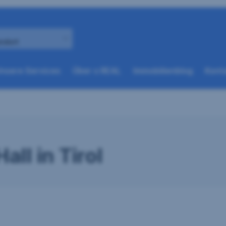
andort
(weitere
(weitere
nsere Services
Über s REAL
Immobilienblog
Konta
Optionen
Optionen
beim
beim
nächsten
nächsten
Element
Element
verfügbar)
verfügbar)
all in Tirol