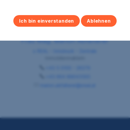
Ich bin einverstanden
Ablehnen
Frau Mag. Marion Abfalterer
s REAL - Innsbruck - Zentrale
Immobilienmaklerin
+43 5 0100 - 26379
+43 664 88643593
marion.abfalterer@sreal.at