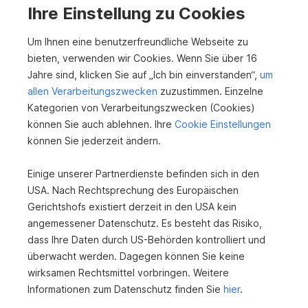
Ihre Einstellung zu Cookies
Terrassen
1
Um Ihnen eine benutzerfreundliche Webseite zu
Letzte Sanierung
2011
bieten, verwenden wir Cookies. Wenn Sie über 16
Jahre sind, klicken Sie auf „Ich bin einverstanden“,
um
ÖL
ZENTRALHEIZUNG
EINBAUKÜCHE
WESTBALKON
allen Verarbeitungszwecken
zuzustimmen. Einzelne
BAD MIT FENSTER
BADEWANNE
DUSCHE
BIDET
GARAGE
Kategorien von Verarbeitungszwecken (Cookies)
SAUNA
WASCH/TROCKENRAUM
GARTENNUTZUNG
MÖBLIERT
können Sie auch ablehnen. Ihre
Cookie Einstellungen
können Sie jederzeit ändern.
Einige unserer Partnerdienste befinden sich in den
USA. Nach Rechtsprechung des Europäischen
Gerichtshofs existiert derzeit in den USA kein
angemessener Datenschutz. Es besteht das Risiko,
dass Ihre Daten durch US-Behörden kontrolliert und
überwacht werden. Dagegen können Sie keine
wirksamen Rechtsmittel vorbringen. Weitere
Informationen zum Datenschutz finden Sie
hier
.