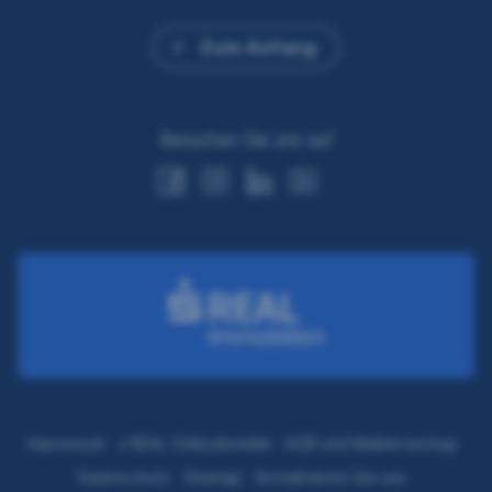
Zum Anfang
Besuchen Sie uns auf
Impressum
s REAL Ombudsstelle
AGB und Maklervertrag
Datenschutz
Sitemap
Kontaktieren Sie uns