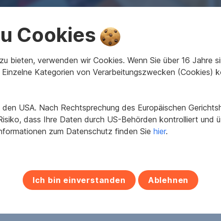
 zu Cookies
u bieten, verwenden wir Cookies. Wenn Sie über 16 Jahre sind
Einzelne Kategorien von Verarbeitungszwecken (Cookies) k
2
2
46 m
2.5
55 m
Wohnfläche
Zimmer
Nutzfläche
in den USA. Nach Rechtsprechung des Europäischen Gerichtsho
isiko, dass Ihre Daten durch US-Behörden kontrolliert und
Informationen zum Datenschutz finden Sie
hier
.
1967
Heizwärmebedarf
F
fGEE
D
Zimmer
Ich bin einverstanden
Ablehnen
E