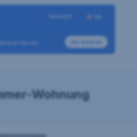
Newsletter
EN
my-sreal.at
ktieren Sie uns
Zimmer-Wohnung