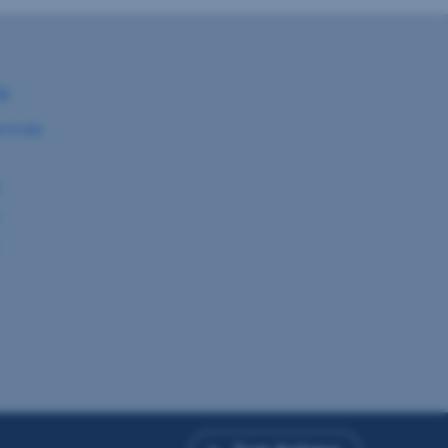
e
ntrale
9