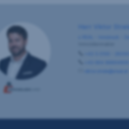
Herr Viktor Strel
s REAL - Innsbruck - Ze
Immobilienmakler
+43 5 0100 - 2635
+43 664 88894609
viktor.strele@sreal.at