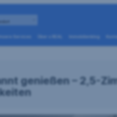
andort
(weitere
(weitere
nsere Services
Über s REAL
Immobilienblog
Konta
Optionen
Optionen
beim
beim
nächsten
nächsten
Element
Element
verfügbar)
verfügbar)
annt genießen – 2,5-
keiten