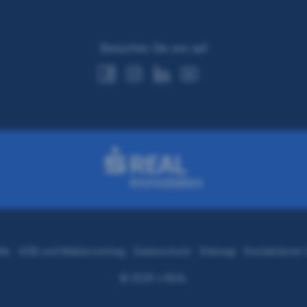
Besuchen Sie uns auf
lle
AGB und Maklervertrag
Datenschutz
Sitemap
Kontaktieren 
© 2026 s REAL