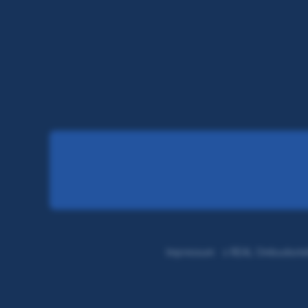
Impressum
s REAL Ombudsste