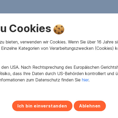
 zu Cookies
2
72,71 m
3
Wohnfläche
Zimmer
u bieten, verwenden wir Cookies. Wenn Sie über 16 Jahre sind
Einzelne Kategorien von Verarbeitungszwecken (Cookies) k
2009
Beziehbar
in den USA. Nach Rechtsprechung des Europäischen Gerichtsho
isiko, dass Ihre Daten durch US-Behörden kontrolliert und
vollerschlossen
Zustandsbewertung
Informationen zum Datenschutz finden Sie
hier
.
2
27 kWh/m
a
Heizwärmeklasse
3
Bäder
2
Abstellräume
Ich bin einverstanden
Ablehnen
1
Gärten