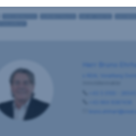
1
PERSONENAUFZUG
NORDWESTBALKON
BAD MIT FENSTER
BADEWANN
STUHLGERECHT
Herr Bruno Ehrh
s REAL Vorarlberg Dorn
Immobilienmakler
+43 5 0100 - 2654
+43 664 8387436
bruno.ehrhart@sreal.