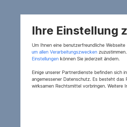
Ihre Einstellung
Um Ihnen eine benutzerfreundliche Webseite z
um allen Verarbeitungszwecken
zuzustimmen. 
Merkmale
Einstellungen
können Sie jederzeit ändern.
Baujahr
Einige unserer Partnerdienste befinden sich 
angemessener Datenschutz. Es besteht das R
Erschließung
wirksamen Rechtsmittel vorbringen. Weitere 
Heizwärmebedarf
Zimmer
WCs
Terrassen