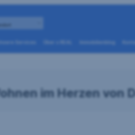
andort
(weitere
(weitere
nsere Services
Über s REAL
Immobilienblog
Konta
Optionen
Optionen
beim
beim
nächsten
nächsten
Element
Element
verfügbar)
verfügbar)
ohnen im Herzen von D