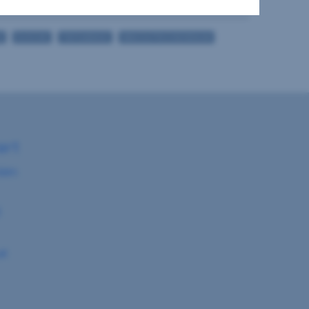
E
DUSCHE
TIEFGARAGE
WASCH/TROCKENRAUM
art
birn
5
at