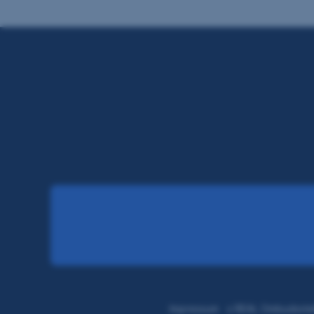
Impressum
s REAL Ombudsste