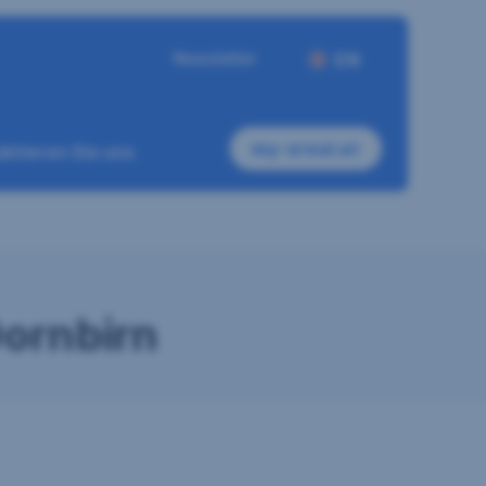
Newsletter
EN
my-sreal.at
ktieren Sie uns
ornbirn