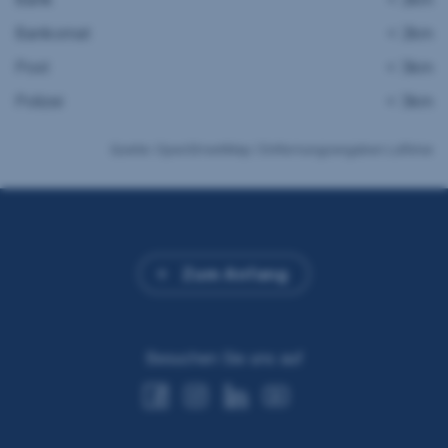
Bankomat
< 2km
Post
< 3km
Polizei
< 3km
Quelle: OpenStreetMap / Entfernungsangaben Luftlinie
Zum Anfang
Besuchen Sie uns auf