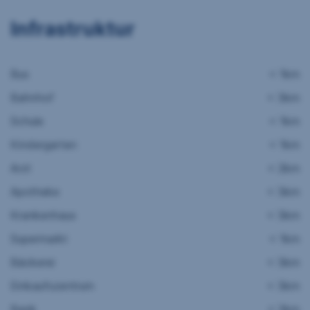
Infrastruktur
Bus
< 1km
Bahnhof
< 3km
Schule
< 1km
Kindergarten
< 1km
Arzt
< 2km
Apotheke
< 3km
Krankenhaus
< 3km
Supermarkt
< 1km
Bäckerei
< 3km
Einkaufszentrum
< 3km
Bank
< 2km