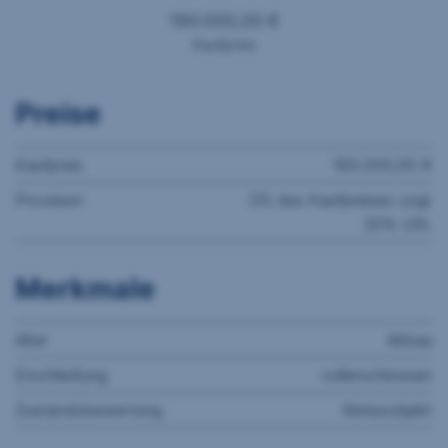
160.000,00 €
Kaufpreis
Preise
Kaufpreis
160.000,00 €
Provision
3% des Kaufpreises zzgl.
20% USt.
Merkmale
Alter
Altbau
Erschließung
vollerschlossen
Zustandsbewertung
Abrissobjekt