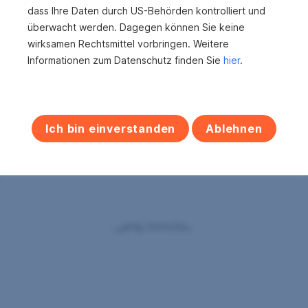
Lagebeschreibung
dass Ihre Daten durch US-Behörden kontrolliert und
überwacht werden. Dagegen können Sie keine
Das Grundstück befindet sich in der Gemeinde Leisach
wirksamen Rechtsmittel vorbringen. Weitere
in Osttirol. Es ist in südöstlicher Ausrichtung ausgerichtet
Informationen zum Datenschutz finden Sie
hier
.
und bietet somit viel Sonneneinstrahlung und eine
schöne Aussicht auf die umliegenden Berge. Auch die
örtliche Schule, der Kindergarten, ein Supermarkt und
eine Bushaltestelle sind in wenigen Gehminuten
Ich bin einverstanden
Ablehnen
erreichbar.