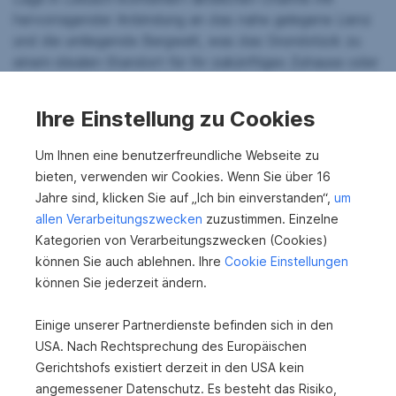
hervorragender Anbindung an das nahe gelegene Lienz
und die umliegende Bergwelt, was das Grundstück zu
einem idealen Standort für Ihr zukünftiges Zuhause oder
Investitionsprojekt macht.
Ihre Einstellung zu Cookies
Die Nähe zu zahlreichen Freizeitmöglichkeiten, wie
Wanderwegen, Skigebieten und der Naturparkregion
Um Ihnen eine benutzerfreundliche Webseite zu
Hohe Tauern, sorgt für eine hohe Lebensqualität und
bieten, verwenden wir Cookies. Wenn Sie über 16
macht diese Liegenschaft sowohl für Privatpersonen als
Jahre sind, klicken Sie auf „Ich bin einverstanden“,
um
auch für Investoren besonders attraktiv.
allen Verarbeitungszwecken
zuzustimmen. Einzelne
Nutzen Sie diese einmalige Gelegenheit, ein Grundstück
Kategorien von Verarbeitungszwecken (Cookies)
mit großem Potenzial in einer der schönsten Regionen
können Sie auch ablehnen. Ihre
Cookie Einstellungen
Osttirols zu erwerben und geben Sie Ihren Visionen
können Sie jederzeit ändern.
endlich Raum. Wir freuen uns darauf, Ihnen bei der
Verwirklichung Ihrer Bauideen zur Seite zu stehen.
Einige unserer Partnerdienste befinden sich in den
USA. Nach Rechtsprechung des Europäischen
´´
Gerichtshofs existiert derzeit in den USA kein
angemessener Datenschutz. Es besteht das Risiko,