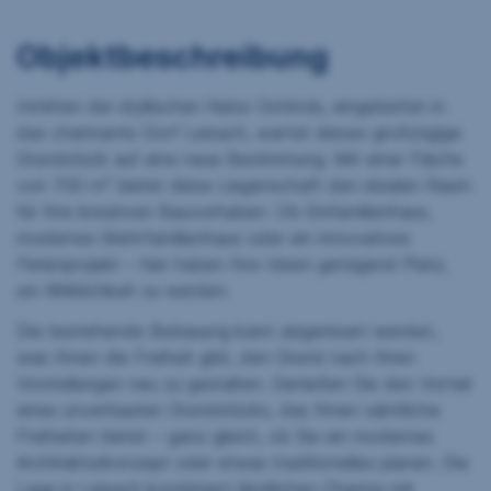
Objektbeschreibung
Inmitten der idyllischen Natur Osttirols, eingebettet in
das charmante Dorf Leisach, wartet dieses großzügige
Grundstück auf eine neue Bestimmung. Mit einer Fläche
von 700 m² bietet diese Liegenschaft den idealen Raum
für Ihre kreativen Bauvorhaben. Ob Einfamilienhaus,
modernes Mehrfamilienhaus oder ein innovatives
Ferienprojekt – hier haben Ihre Ideen genügend Platz,
um Wirklichkeit zu werden.
Die bestehende Bebauung kann abgerissen werden,
was Ihnen die Freiheit gibt, den Grund nach Ihren
Vorstellungen neu zu gestalten. Genießen Sie den Vorteil
eines unverbauten Grundstücks, das Ihnen sämtliche
Freiheiten bietet – ganz gleich, ob Sie ein modernes
Architekturkonzept oder etwas traditionelles planen. Die
Lage in Leisach kombiniert ländlichen Charme mit