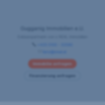
Gugganig Immobilien e.U.
Exklusivpartnerin von s REAL Immobilien
+435 0100 - 33590
lienz@sreal.at
Immobilie anfragen
Finanzierung anfragen