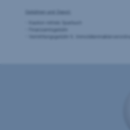
Gebühren und Depot:
- Kaution mittels Sparbuch
- Finanzamtsgebühr
- Vermittlungsgebühr lt. Immobilienmaklerverordn