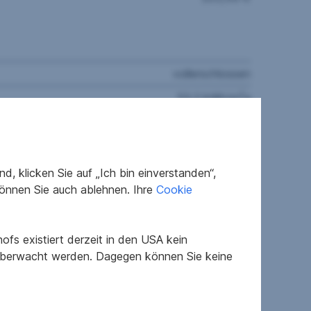
vollerschlossen
2
53,2 kWh/m
a
0.86
5
2022
, klicken Sie auf „Ich bin einverstanden“,
önnen Sie auch ablehnen. Ihre
Cookie
fs existiert derzeit in den USA kein
 überwacht werden. Dagegen können Sie keine