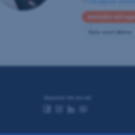
office@sreal-wolfsbe
Immobilie anfrag
Rate statt Miete
Besuchen Sie uns auf