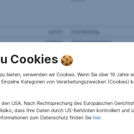
sofort
Erschließung
gepflegt
Heizwärmebedarf
C
fGEE
 zu Cookies
B
Zimmer
1
Letzte Sanierung
u bieten, verwenden wir Cookies. Wenn Sie über 16 Jahre sind
Einzelne Kategorien von Verarbeitungszwecken (Cookies) k
in den USA. Nach Rechtsprechung des Europäischen Gerichtsho
isiko, dass Ihre Daten durch US-Behörden kontrolliert und
Informationen zum Datenschutz finden Sie
hier
.
 Innenstadt, im Sparkassenhaus, südseitig ausgerichtet!