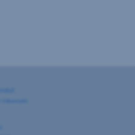
andut
 Völkermarkt
82