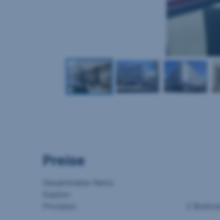
Preise
Gesamtmiete Netto
Kaution
Provision
2 Brutto