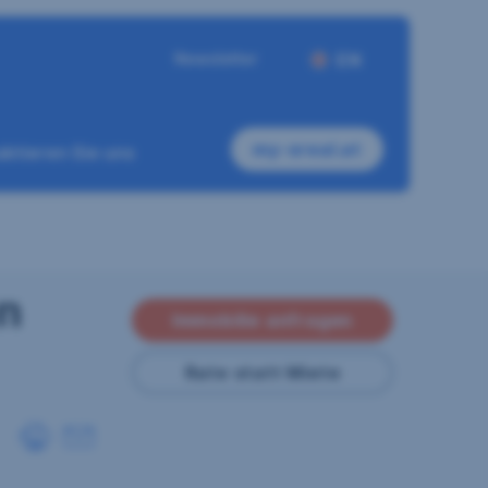
Newsletter
EN
my-sreal.at
ktieren Sie uns
en
Immobilie anfragen
Rate statt Miete