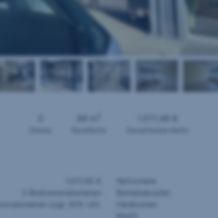
2
5
88 m
1.017,48 €
Zimmer
Nutzfläche
Gesamtmiete Netto
1.017,48 €
Nettomiete
3 Bruttomonatsmieten
Betriebskosten
monatsmieten zzgl. 20% USt.
Heizkosten
MwSt.