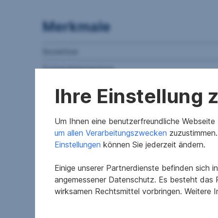
Merkmale
Beziehbar
Zustandsbewertung
Heizwärmeklasse
Ihre Einstellung
fGEE Klasse
WCs
Um Ihnen eine benutzerfreundliche Webseite z
um allen Verarbeitungszwecken
zuzustimmen. 
FERNWÄRME
PERSONENAUFZUG
Einstellungen
können Sie jederzeit ändern.
Objektbeschreibung
Einige unserer Partnerdienste befinden sich 
angemessener Datenschutz. Es besteht das R
wirksamen Rechtsmittel vorbringen. Weitere 
Helle, freundliche Bürofläche in der Wolfsberger
2. Obergeschoss mit Lift