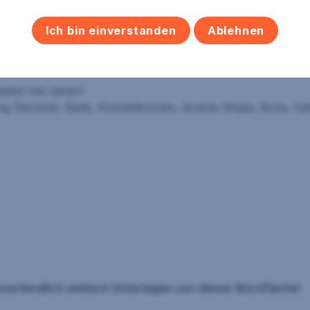
Ich bin einverstanden
Ablehnen
lett neu saniert
g (Notariat, Bank, Kosmetikstudio, diverse Shops, Ärzte, Caf
verbindlich weitere Unterlagen von dieser Bürofläche!