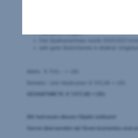
5 Büroräume + Sanitärbereich
barrierefreier Zugang
Zentralheizung
Sofort beziehbar
Kaufoption möglich
Das Sparkassenhaus wurde 2020/2021 komp
sehr guter Branchenmix in direkter Umgebun
Miete: € 704,-- + USt.
Betriebs- Und Heizkosten: € 313,48 + USt.
GESAMTMIETE: € 1.017,48 + USt.
Wir betreuen dieses Objekt exklusiv!
Gerne übersenden wir Ihnen kostenlos und un