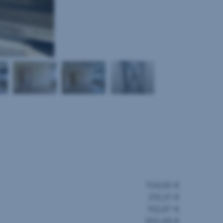
704,00 €
210,51 €
102,97 €
203,49 €