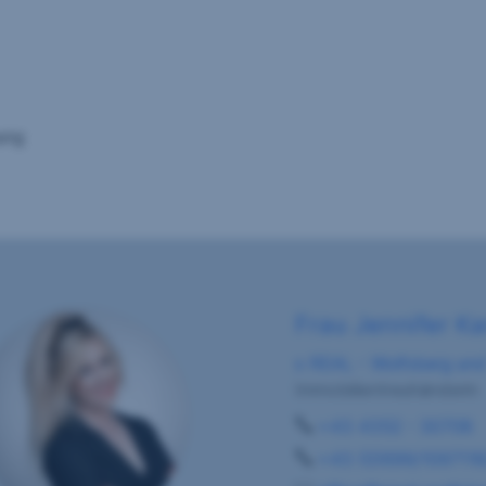
ung
Frau Jennifer K
s REAL - Wolfsberg und
Immobilientreuhänderin
+43 4352 - 30708
+43 (0)699/109711