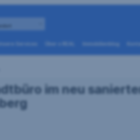
andort
(weitere
(weitere
nsere Services
Über s REAL
Immobilienblog
Konta
Optionen
Optionen
beim
beim
nächsten
nächsten
Element
Element
verfügbar)
verfügbar)
adtbüro im neu saniert
sberg