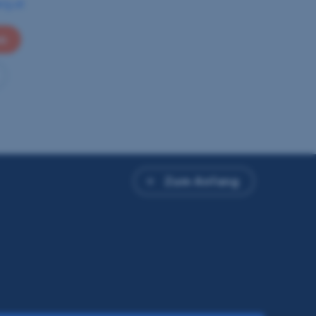
rg.at
en
Zum Anfang