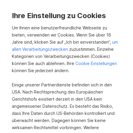
des offenen Schlafbereichs in der Galerie, und
insgesamt Platz für bis zu 9 Personen.
Ihre Einstellung zu Cookies
Zwei moderne Badezimmer, große Südterrassen mit
Panoramablick, ein PKW-Abstellplatz direkt vor dem
Um Ihnen eine benutzerfreundliche Webseite zu
Haus sowie das 165 m² große Grundstück in sonniger
bieten, verwenden wir Cookies. Wenn Sie über 16
Hanglage runden dieses besondere Angebot ab.
Jahre sind, klicken Sie auf „Ich bin einverstanden“,
um
allen Verarbeitungszwecken
zuzustimmen. Einzelne
Vollmöbliert (inkl. Whirlpool auf der Terrasse und
Kategorien von Verarbeitungszwecken (Cookies)
Gasgriller) – einfach einziehen und sofort genießen
können Sie auch ablehnen. Ihre
Cookie Einstellungen
oder direkt vermieten!
können Sie jederzeit ändern.
Einige unserer Partnerdienste befinden sich in den
Ganzjähriges Freizeitvergnügen direkt vor der
USA. Nach Rechtsprechung des Europäischen
Haustür - das erwartet Sie am Klippitztörl:
Gerichtshofs existiert derzeit in den USA kein
Skigebiet mit 6 Liften und 13 abwechslungsreichen
angemessener Datenschutz. Es besteht das Risiko,
Abfahrten
dass Ihre Daten durch US-Behörden kontrolliert und
Schneeschuhwandern & Skitouren abseits der
überwacht werden. Dagegen können Sie keine
Pisten
wirksamen Rechtsmittel vorbringen. Weitere