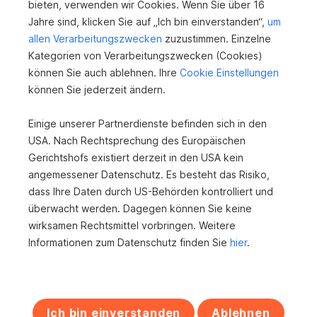
bieten, verwenden wir Cookies. Wenn Sie über 16
Badezimmer mit Dusche und WC
Jahre sind, klicken Sie auf „Ich bin einverstanden“,
um
Nische unterhalb der Treppe als Wirtschaftsraum
allen Verarbeitungszwecken
zuzustimmen. Einzelne
Heizraum
Kategorien von Verarbeitungszwecken (Cookies)
Aufgang zum Erdgeschoss
können Sie auch ablehnen. Ihre
Cookie Einstellungen
können Sie jederzeit ändern.
Das Erdgeschoss (ca. 114 m²) unterteilt sich in:
Vorraum/Flur
Einige unserer Partnerdienste befinden sich in den
Kabinett
USA. Nach Rechtsprechung des Europäischen
Küche
Gerichtshofs existiert derzeit in den USA kein
Esszimmer mit direktem Ausgang in den Garten
angemessener Datenschutz. Es besteht das Risiko,
Wohnsalon mit offenen Kamin und direktem
dass Ihre Daten durch US-Behörden kontrolliert und
Ausgang zur Terrasse
überwacht werden. Dagegen können Sie keine
Gästezimmer
wirksamen Rechtsmittel vorbringen. Weitere
Schlafzimmer mit direktem Zugang zum
Informationen zum Datenschutz finden Sie
hier
.
Badezimmer
Badezimmer mit Eckbadewanne, Dusche und WC
Dachbodentreppe zum Dachgeschoss
Abgang zum Kellergeschoss
Ich bin einverstanden
Ablehnen