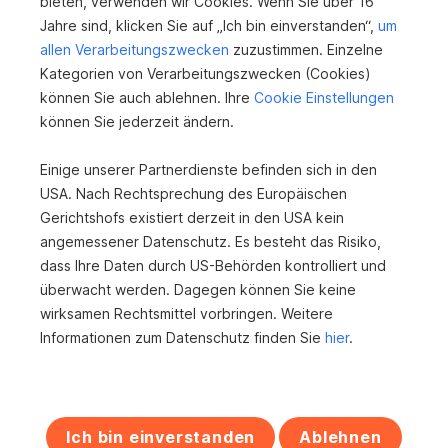
bieten, verwenden wir Cookies. Wenn Sie über 16
Abstellräume
Jahre sind, klicken Sie auf „Ich bin einverstanden“,
um
allen Verarbeitungszwecken
zuzustimmen. Einzelne
OG: 1 Doppelzimmer, Ferienwohnung, 1 Einzelzimmer,
Kategorien von Verarbeitungszwecken (Cookies)
WC, 1 Abstellraum, 1 Wäscheraum, 1 Doppelzimmer für
können Sie auch ablehnen. Ihre
Cookie Einstellungen
Eigentümer
können Sie jederzeit ändern.
DG: 3 Doppelzimmer, 1 Aufenthaltsraum, 1 Küche, 1
Abstellraum
Einige unserer Partnerdienste befinden sich in den
USA. Nach Rechtsprechung des Europäischen
In allen Zimmern DU/WC
Gerichtshofs existiert derzeit in den USA kein
Die Zufahrt zur Pension erfolgt künftig nicht mehr durch
angemessener Datenschutz. Es besteht das Risiko,
den Hof, sondern es wird eigene Zufahrtsstraße
dass Ihre Daten durch US-Behörden kontrolliert und
errichtet.
überwacht werden. Dagegen können Sie keine
wirksamen Rechtsmittel vorbringen. Weitere
Kosten monatlich:
Informationen zum Datenschutz finden Sie
hier
.
Strom € 348,-
Gas für Heizung und Warmwasser € 476,-
Gemeinde Grundsteuer, Müll und Kanal € 90,63
Wasser €15,-
Ich bin einverstanden
Ablehnen