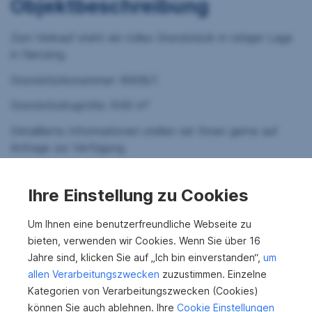
Objektbeschreibung
Zum Verkauf steht ein tolles Grundstück in ruhiger Lage
in Nenzing.
Grundstücksnummer: 8908/1
Grundstücksgröße: 648 m²
Detaillierte Informationen stellen wir Ihnen gerne auf
Anfrage zur Verfügung.
Sparkassen REAL Vorarlberg, Ihr Spezialist
für Grundstücke!
Ihre Einstellung zu Cookies
Sie wünschen eine unverbindliche Finanzierungsberatung
Um Ihnen eine benutzerfreundliche Webseite zu
für den Kauf des gegenständlichen Objekts? Nützen Sie
bieten, verwenden wir Cookies. Wenn Sie über 16
die Vorteile unseres Unternehmens als Teil der
Jahre sind, klicken Sie auf „Ich bin einverstanden“,
um
Sparkassen-Unternehmensgruppe! Der zuständige
allen Verarbeitungszwecken
zuzustimmen. Einzelne
Immobilienmakler der Sparkassen REAL Vorarlberg
Kategorien von Verarbeitungszwecken (Cookies)
Immobilienvermittlung GmbH arrangiert Ihnen gerne eine
können Sie auch ablehnen. Ihre
Cookie Einstellungen