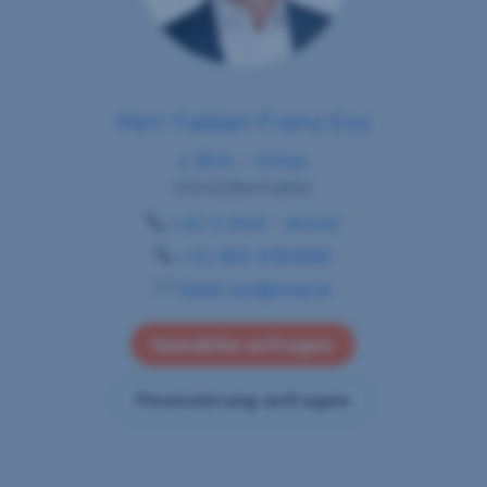
Herr Fabian Franz Ess
s REAL - Götzis
Immobilienmakler
+43 5 0100 - 26546
+43 664 8180699
fabian.ess@sreal.at
Immobilie anfragen
Finanzierung anfragen