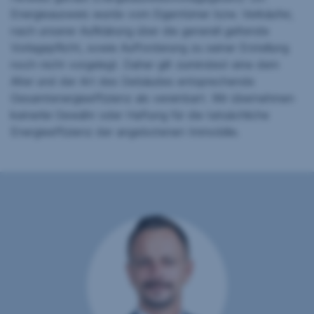
Energieausweis wurde vom Eigentümer bzw. Verkäufer,
nach unserer Aufklärung über die generell geltende
Vorlagepflicht, sowie Aufforderung zu seiner Erstellung
noch nicht vorgelegt. Daher gilt zumindest eine dem
Alter und der Art des Gebäudes entsprechende
Gesamtenergieeffizienz als vereinbart. Wir übernehmen
keinerlei Gewähr oder Haftung für die tatsächliche
Energieeffizienz der angebotenen Immobilie.