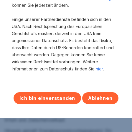
unverbindliche Finanzierungsberatung bei den
können Sie jederzeit ändern.
Wohnbauspezialisten der Vorarlberger Sparkassen.
Nebenkosten beim Erwerb dieser Immobilie
Einige unserer Partnerdienste befinden sich in den
USA. Nach Rechtsprechung des Europäischen
* 3,50 % Grunderwerbsteuer
Gerichtshofs existiert derzeit in den USA kein
angemessener Datenschutz. Es besteht das Risiko,
* 1,10 % Grundbucheintragungsgebühr
dass Ihre Daten durch US-Behörden kontrolliert und
* 3,00 % zzgl. 20,00 % USt. (ges. 3,60 %) Honorar für
überwacht werden. Dagegen können Sie keine
die erfolgreiche Vermittlung
wirksamen Rechtsmittel vorbringen. Weitere
Informationen zum Datenschutz finden Sie
hier
.
* Vertragserrichtungskosten/Treuhändische Abwicklung
(Notar- oder Rechtsanwalt)
* Kosten Unterschriftenbeglaubigung und Barauslagen
Kaufvertrag
Ich bin einverstanden
Ablehnen
Unsere Angaben beziehen sich auf die Auskünfte des
Eigentümers. Angebot freibleibend und vorbehaltlich
Irrtum und Zwischenverkauf.
Hinweis gemäß Energieausweisvorlagegesetz: Ein