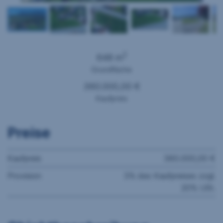
2
648 m
Grundfläche
360.000,00 €
Kaufpreis
Preise
Kaufpreis
360.000,00 €
Provision
3% des Kaufpreises zzgl.
20% USt.