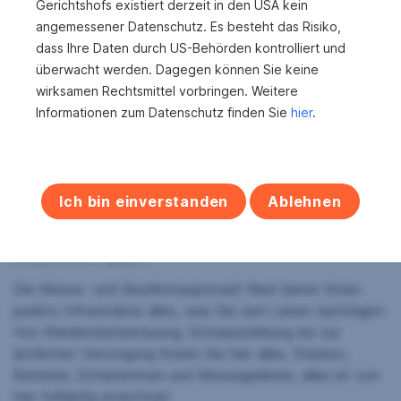
Gerichtshofs existiert derzeit in den USA kein
Gastgarten finden jeweils ca. 30 – 40 Personen einen
angemessener Datenschutz. Es besteht das Risiko,
Sitzplatz.
dass Ihre Daten durch US-Behörden kontrolliert und
überwacht werden. Dagegen können Sie keine
Die Wohnung über dem Lokal hat eine Nutzfläche von
wirksamen Rechtsmittel vorbringen. Weitere
ca. 66 m². Falls Sie diese Fläche nicht benötigen, gäbe
Informationen zum Datenschutz finden Sie
hier
.
es bereits einen Interessenten, der diesen Bereich
mieten möchte.
Um Ihre wohlverdiente Freizeit bestmöglich genießen zu
können, steht Ihnen im Innenhof ein ca. 200 m² großer
Ich bin einverstanden
Ablehnen
Garten zur Verfügung. Hier haben Sie ein ruhiges Platzerl
abseits von Straßenlärm, auch die Kinder können hier
unbeschwert spielen.
Die Messe- und Bezirkshauptstadt Ried bietet Ihnen
punkto Infrastruktur alles, was Sie zum Leben benötigen.
Von Kleinkinderbetreuung, Schulausbildung bis zur
ärztlichen Versorgung finden Sie hier alles. Stadion,
Betriebe, Schulzentrum und Messegelände, alles ist von
hier fußläufig erreichbar!