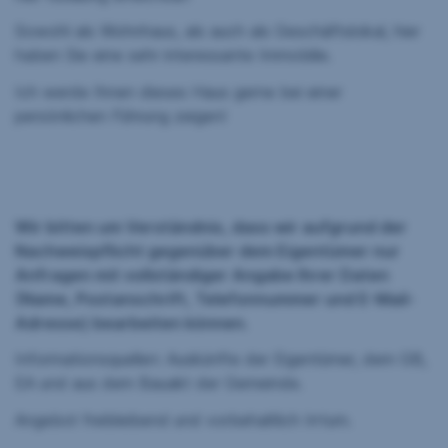
Sowohl als Wohnhaus, als auch als Geschäftslokal, hier
haben Sie eine sehr interessante Immobilie.
Ich werde Ihnen dieses Haus gerne bei einer
persönlichen Führung zeigen!
Wir bitten um Verständnis, dass wir aufgrund der
Nachweispflicht gegenüber dem Eigentümer nur
Anfragen mit vollständiger Angabe Ihrer Daten
(Name, Postanschrift, Telefonnummer und E-Mail-
Adresse) bearbeiten können.
Informationsquellen: Auskünfte der Eigentümer, dem GB,
EA und aus dem Bauakt der Gemeinde.
Angebot freibleibend und vorbehaltlich Irrtum.