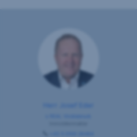
Herr Josef Eder
s REAL Vöcklabruck
Immobilienmakler
+43 5 0100 26484