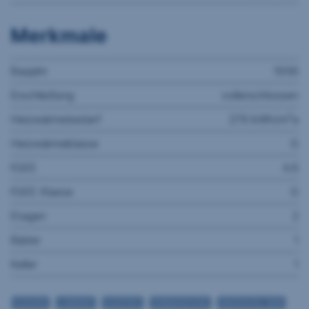
Merkmale
Baujahr
1956
Erschließung
vollerschlossen
2
Heizwärmebedarf
279 kWh/m
a
Heizwärmeklasse
G
fGEE
4.6
fGEE Klasse
G
Etagen
2
Bäder
1
Keller
1
FLIESEN
LAMINAT
ELEKTRO
EINBAUKÜCHE
ANGESCHL. BAR