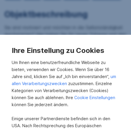
Objektbeschreibung
Sie sind motiviert und möchten in die Selbstständigkeit
durchstarten? Hier haben Sie Ihr neues Zuhause und den
gesicherten Arbeitsplatz in einer Einheit!
Ihre Einstellung zu Cookies
Ein gut geführtes Lokal (bis Ende Mai 2026 geöffnet),
wartet auf einen neuen Besitzer. Durch die Lage
Um Ihnen eine benutzerfreundliche Webseite zu
zwischen Betriebsgebiet und Schulzentrum war das
bieten, verwenden wir Cookies. Wenn Sie über 16
Lokal nur an den Wochentagen und auch nur unter Tags
Jahre sind, klicken Sie auf „Ich bin einverstanden“,
um
geöffnet. So schaffen Sie es, dass Sie trotz
allen Verarbeitungszwecken
zuzustimmen. Einzelne
Gastronomie auch zu Ihren freien Wochenenden
Kategorien von Verarbeitungszwecken (Cookies)
kommen.
können Sie auch ablehnen. Ihre
Cookie Einstellungen
können Sie jederzeit ändern.
Die Lokaleinrichtung und Küche stammt vom jetzigen
Pächter und kann gegen eine Ablöse übernommen
Einige unserer Partnerdienste befinden sich in den
werden.
USA. Nach Rechtsprechung des Europäischen
Sowohl im Lokal als auch im vollkommen überdachten