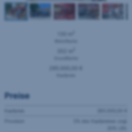
2
130 m
Wohnfläche
2
352 m
Grundfläche
285.000,00 €
Kaufpreis
Preise
Kaufpreis
285.000,00 €
Provision
3% des Kaufpreises zzgl.
20% USt.