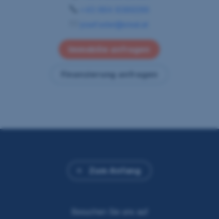
+43 664 8389299
josef.eder@sreal.at
Immobilie anfragen
Finanzierung anfragen
Zum Anfang
Besuchen Sie uns auf