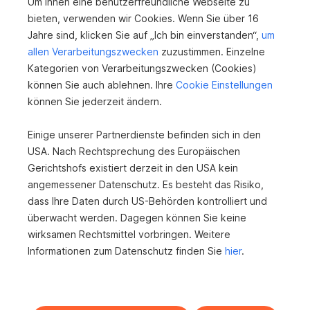
Um Ihnen eine benutzerfreundliche Webseite zu
bieten, verwenden wir Cookies. Wenn Sie über 16
Jahre sind, klicken Sie auf „Ich bin einverstanden“,
um
Bruck an der Leitha:
jeden 2. Montag im Monat von
allen Verarbeitungszwecken
zuzustimmen. Einzelne
08:30 bis 12:00 Uhr
Kategorien von Verarbeitungszwecken (Cookies)
können Sie auch ablehnen. Ihre
Cookie Einstellungen
Sparkasse Bruck an der Leitha, Hauptplatz 14, 2460
können Sie jederzeit ändern.
Bruck an der Leitha
Einige unserer Partnerdienste befinden sich in den
USA. Nach Rechtsprechung des Europäischen
Gerichtshofs existiert derzeit in den USA kein
Schwechat:
jeden 2. Dienstag im Monat von 09:00 bis
angemessener Datenschutz. Es besteht das Risiko,
12:00 Uhr
dass Ihre Daten durch US-Behörden kontrolliert und
überwacht werden. Dagegen können Sie keine
Erste Bank – Filiale Schwechat, Hauptplatz 19, 2320
wirksamen Rechtsmittel vorbringen. Weitere
Schwechat
Informationen zum Datenschutz finden Sie
hier
.
Kontaktieren Sie uns bei weiteren