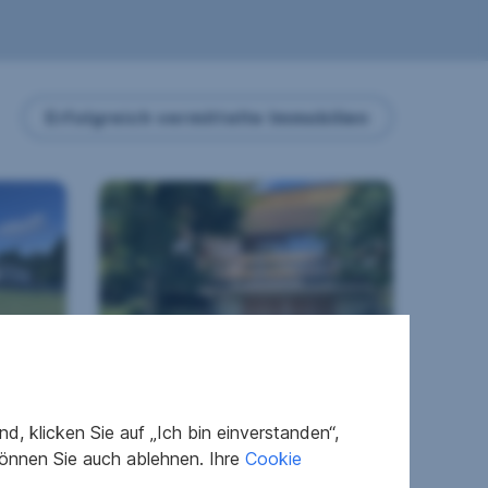
Erfolgreich vermittelte Immobilien
Retro-Kombi mit Zukunft:
Neubau oder
Sanierungsobjekt in
, klicken Sie auf „Ich bin einverstanden“,
schöner Lage und See-
önnen Sie auch ablehnen. Ihre
Cookie
Nähe
9551 Bodensdorf