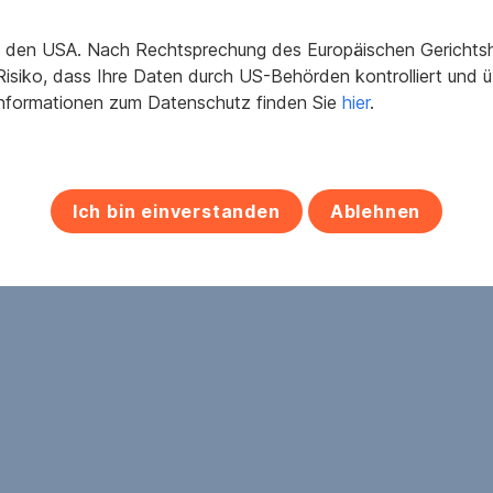
in den USA. Nach Rechtsprechung des Europäischen Gerichtsho
2
2
 m
199.900 €
996 m
185.000 €
isiko, dass Ihre Daten durch US-Behörden kontrolliert und
äche
Kaufpreis
Grundfläche
Kaufpreis
Informationen zum Datenschutz finden Sie
hier
.
Ich bin einverstanden
Ablehnen