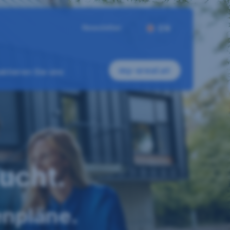
Newsletter
EN
my-sreal.at
ktieren Sie uns
aucht.
enpläne.