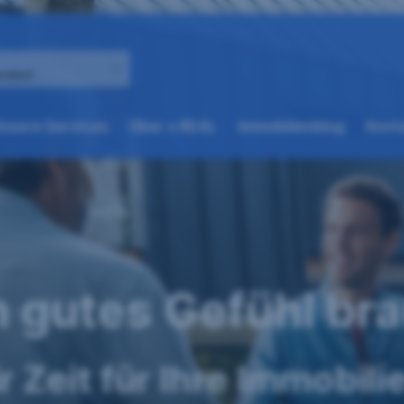
andort
(weitere
(weitere
nsere Services
Über s REAL
Immobilienblog
Konta
Optionen
Optionen
beim
beim
nächsten
nächsten
Element
Element
verfügbar)
verfügbar)
n gutes Gefühl br
 Zeit für Ihre Immobili