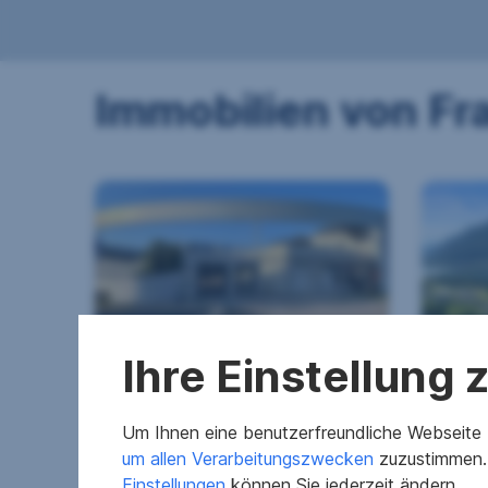
Immobilien von Fr
Ihre Einstellung
Clever Investieren: 1-7
Gerä
Tiefgaragenparkplätze zu
Wohn
verkaufen
mit B
Um Ihnen eine benutzerfreundliche Webseite z
9560 Feldkirchen in Kärnten
9570 A
um allen Verarbeitungszwecken
zuzustimmen. 
Einstellungen
können Sie jederzeit ändern.