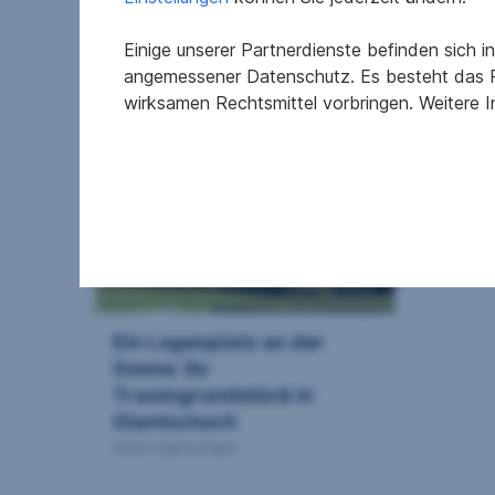
Einige unserer Partnerdienste befinden sich 
2
12,5 m
12.000 €
93,23
angemessener Datenschutz. Es besteht das R
Nutzfläche
Kaufpreis
Wohnfl
wirksamen Rechtsmittel vorbringen. Weitere 
Ein Logenplatz an der
Sonne: Ihr
Traumgrundstück in
Glantschach
9556 Glantschach