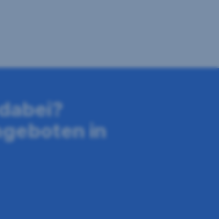
 dabei?
ngeboten in