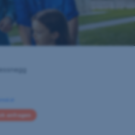
iessnegg
real.at
ch anfragen