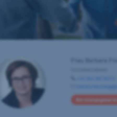
Frau Barbara Fr
Immobilienmaklerin
+43 664 88756512
barbara.friessnegg@s
Beratungsgesprä