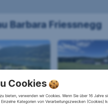
au Barbara Friessnegg
 zu Cookies
umige 4-Zimmer-
Exklusives
ung in Alt-Ossiach
Traumgrundstück:
alkon und Seeblick
Panoramablick am
u bieten, verwenden wir Cookies. Wenn Sie über 16 Jahre sind
Golfplatz
lt-Ossiach
Einzelne Kategorien von Verarbeitungszwecken (Cookies) k
9062 Moosburg