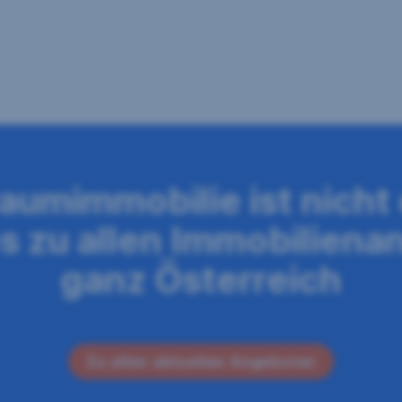
raumimmobilie ist nicht
es zu allen Immobiliena
ganz Österreich
Zu allen aktuellen Angeboten