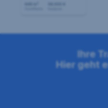
2
649 m
58.000 €
Grundfläche
Kaufpreis
Seitennavigation
Ihre T
Hier geht 