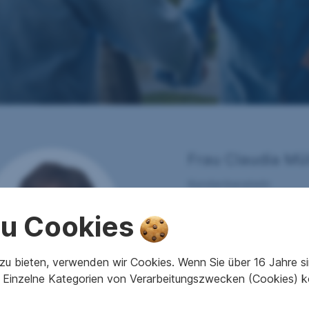
Frau Claudia Mül
Kundenberaterin
+43 5 0100 - 4431
 zu Cookies
+43 664 8184391
Claudia.Mueller@sreal
u bieten, verwenden wir Cookies. Wenn Sie über 16 Jahre sind
Einzelne Kategorien von Verarbeitungszwecken (Cookies) k
Beratungsgesprä