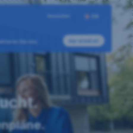
Newsletter
EN
my-sreal.at
ktieren Sie uns
aucht.
enpläne.