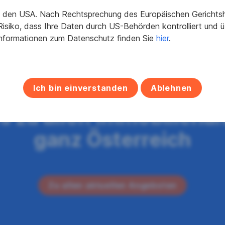
in den USA. Nach Rechtsprechung des Europäischen Gerichtsho
isiko, dass Ihre Daten durch US-Behörden kontrolliert und
Informationen zum Datenschutz finden Sie
hier
.
raumimmobilie ist nicht
Ich bin einverstanden
Ablehnen
es zu allen Immobiliena
ganz Österreich
Zu allen aktuellen Angeboten