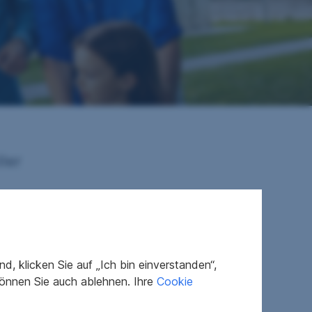
ler
9
.at
, klicken Sie auf „Ich bin einverstanden“,
önnen Sie auch ablehnen. Ihre
Cookie
ch anfragen