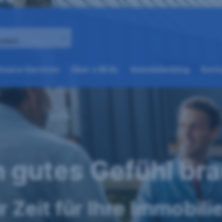
andort
(weitere
(weitere
nsere Services
Über s REAL
Immobilienblog
Konta
Optionen
Optionen
beim
beim
nächsten
nächsten
Element
Element
verfügbar)
verfügbar)
n gutes Gefühl br
 Zeit für Ihre Immobili