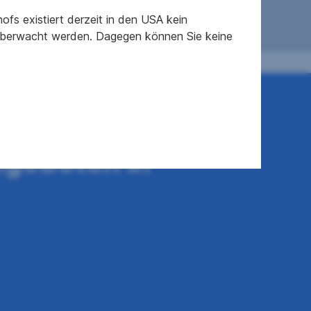
fs existiert derzeit in den USA kein
 überwacht werden. Dagegen können Sie keine
 dabei?
ngeboten in