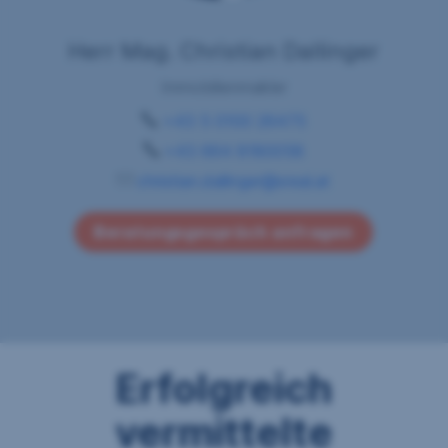
Herr Mag. Christian Dallinger
Immobilienmakler
+43 5 0100 26475
+43 664 8180058
christian.dallinger@sreal.at
Beratungsgespräch anfragen
Erfolgreich
vermittelte