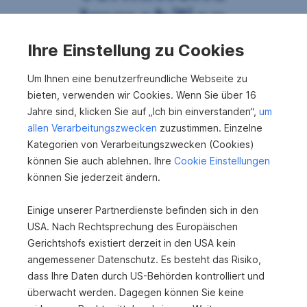
Immobilien
Ihre Einstellung zu Cookies
Erfolgreich vermittelt
Um Ihnen eine benutzerfreundliche Webseite zu
Baulandoase am Waldrand in
bieten, verwenden wir Cookies. Wenn Sie über 16
Altmünster/Neukirchen
Jahre sind, klicken Sie auf „Ich bin einverstanden“,
um
4814 Altmünster
allen Verarbeitungszwecken
zuzustimmen. Einzelne
2
1.680 m
Kategorien von Verarbeitungszwecken (Cookies)
Grundfläche
können Sie auch ablehnen. Ihre
Cookie Einstellungen
können Sie jederzeit ändern.
Erfolgreich vermittelt
Einige unserer Partnerdienste befinden sich in den
Einfamilienhaus in Naturschutz-Idylle
USA. Nach Rechtsprechung des Europäischen
4600 Wels
Gerichtshofs existiert derzeit in den USA kein
angemessener Datenschutz. Es besteht das Risiko,
2
140 m
dass Ihre Daten durch US-Behörden kontrolliert und
Wohnfläche
überwacht werden. Dagegen können Sie keine