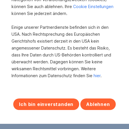
können Sie auch ablehnen. Ihre
Cookie Einstellungen
können Sie jederzeit ändern.
Einige unserer Partnerdienste befinden sich in den
USA. Nach Rechtsprechung des Europäischen
Gerichtshofs existiert derzeit in den USA kein
angemessener Datenschutz. Es besteht das Risiko,
dass Ihre Daten durch US-Behörden kontrolliert und
Baugrundstück gegenüber von Weingärten
überwacht werden. Dagegen können Sie keine
und Weitblick nach Wien
wirksamen Rechtsmittel vorbringen. Weitere
2344 Maria Enzersdorf
Informationen zum Datenschutz finden Sie
hier
.
2
1.550 m
890.000 €
Grundfläche
Kaufpreis
Ich bin einverstanden
Ablehnen
S
Erfolgreich vermittelte Immobilien
e