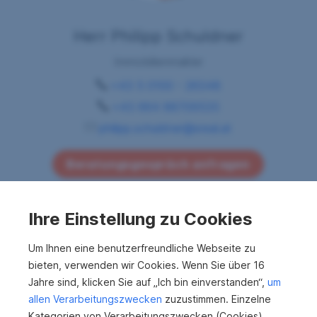
Herr Philipp Schuldner
Immobilienmakler
+43 5 0100 - 26348
+43 664 88709535
philipp.schuldner@sreal.at
Beratungsgespräch anfragen
Ihre Einstellung zu Cookies
Um Ihnen eine benutzerfreundliche Webseite zu
Immobilien von Herr
bieten, verwenden wir Cookies. Wenn Sie über 16
Jahre sind, klicken Sie auf „Ich bin einverstanden“,
um
Philipp Schuldner
allen Verarbeitungszwecken
zuzustimmen. Einzelne
Kategorien von Verarbeitungszwecken (Cookies)