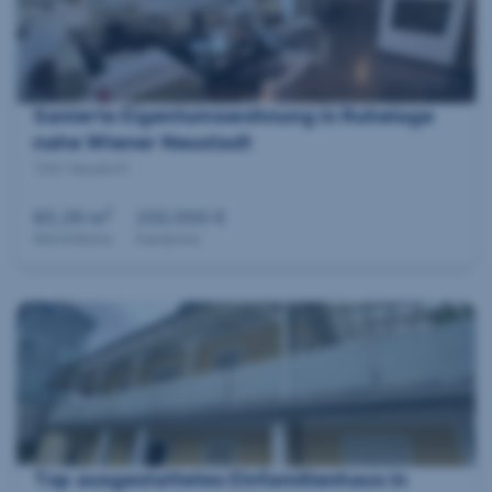
Sanierte Eigentumswohnung in Ruhelage
nahe Wiener Neustadt
7201 Neudörfl
2
85,29 m
232.000 €
Wohnfläche
Kaufpreis
Top ausgestattetes Einfamilienhaus in