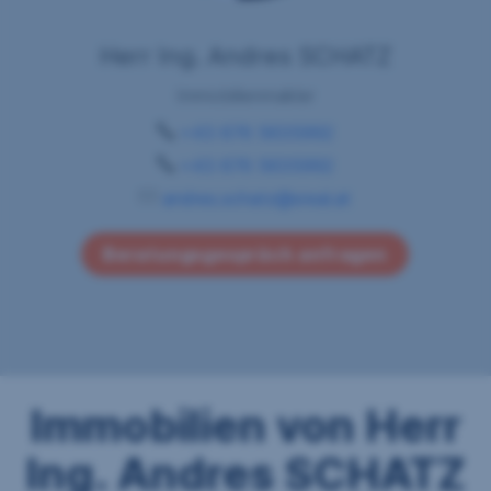
Herr Ing. Andres SCHATZ
Immobilienmakler
+43 676 5635992
+43 676 5635992
andres.schatz@sreal.at
Beratungsgespräch anfragen
Immobilien von Herr
Ing. Andres SCHATZ