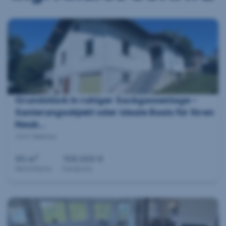
Grundstück in ruhiger Sackgassenlage –
Sanierungsobjekt oder ideale Basis für Ihren
Neub...
3313 Wallsee
2
95 m
159.000 €
Wohnfläche
Kaufpreis