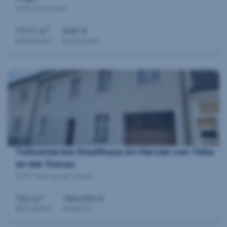
3300 Amstetten
2
73,17 m
990 €
Wohnfläche
Bruttomiete
Teilsaniertes Stadthaus im Herzen von Ybbs
an der Donau
3370 Ybbs an der Donau
2
120 m
189.000 €
Wohnfläche
Kaufpreis