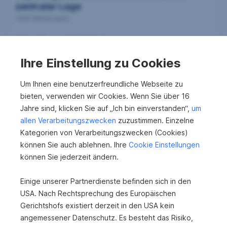
zentraler Lage
3333 Böhlerwerk
2
160 m
369.000 €
Wohnfläche
Kaufpreis
Ihre Einstellung zu Cookies
Um Ihnen eine benutzerfreundliche Webseite zu
bieten, verwenden wir Cookies. Wenn Sie über 16
Jahre sind, klicken Sie auf „Ich bin einverstanden“,
um
allen Verarbeitungszwecken
zuzustimmen. Einzelne
Kategorien von Verarbeitungszwecken (Cookies)
können Sie auch ablehnen. Ihre
Cookie Einstellungen
können Sie jederzeit ändern.
Beeindruckende Hammerherren Villa mit
Weinkeller
Einige unserer Partnerdienste befinden sich in den
3340 Waidhofen an der Ybbs
USA. Nach Rechtsprechung des Europäischen
Gerichtshofs existiert derzeit in den USA kein
2
290 m
598.000 €
angemessener Datenschutz. Es besteht das Risiko,
Wohnfläche
Kaufpreis