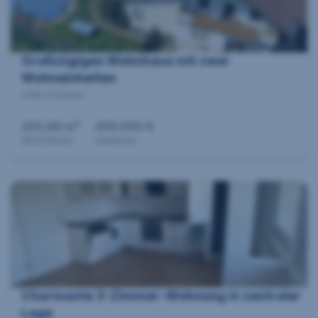
Großzügiges Wohnhaus mit zwei
Wohneinheiten
3380 Pöchlarn
2
225,66 m
459.000 €
Wohnfläche
Kaufpreis
Charmante 3-Zimmer-Wohnung in zentraler
Lage