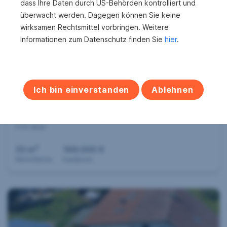
dass Ihre Daten durch US-Behörden kontrolliert und
überwacht werden. Dagegen können Sie keine
wirksamen Rechtsmittel vorbringen. Weitere
Informationen zum Datenschutz finden Sie
hier
.
Ich bin einverstanden
Ablehnen
Attraktive Anlegerwohnung in
hervorragender Lage in Wien-Hernals
1170 Wien
2
33 m
169.000 €
Wohnfläche
Kaufpreis