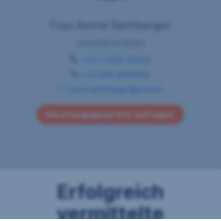
Frau Astrid Sattlberger
Immobilienmaklerin
+43 5 0100 26452
+43 664 8180938
astrid.sattlberger@sreal.at
Beratungsgespräch anfragen
Erfolgreich
vermittelte