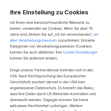
Immobilien
Ihre Einstellung zu Cookies
Um Ihnen eine benutzerfreundliche Webseite zu
Erfolgreich vermittelt
bieten, verwenden wir Cookies. Wenn Sie über 16
Eigentumswohnung in Spital/Pyhrn
Jahre sind, klicken Sie auf „Ich bin einverstanden“,
um
4582 Spital am Pyhrn
allen Verarbeitungszwecken
zuzustimmen. Einzelne
2
61 m
Kategorien von Verarbeitungszwecken (Cookies)
Nutzfläche
können Sie auch ablehnen. Ihre
Cookie Einstellungen
können Sie jederzeit ändern.
Erfolgreich vermittelt
Einige unserer Partnerdienste befinden sich in den
Einfamilienhaus Wolfern
USA. Nach Rechtsprechung des Europäischen
4493 Wolfern
Gerichtshofs existiert derzeit in den USA kein
angemessener Datenschutz. Es besteht das Risiko,
2
390 m
dass Ihre Daten durch US-Behörden kontrolliert und
Grundfläche
überwacht werden. Dagegen können Sie keine
wirksamen Rechtsmittel vorbringen. Weitere