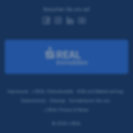
Besuchen Sie uns auf
Impressum
s REAL Ombudsstelle
AGB und Maklervertrag
Datenschutz
Sitemap
Kontaktieren Sie uns
s REAL Presse & News
© 2026 s REAL