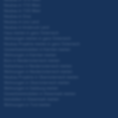
Neubau in 1110 Wien
Neubau in 1120 Wien
Neubau in Graz
Neubau in Linz Land
Neubau in Innsbruck Land
Haus mieten in ganz Österreich
Wohnungen mieten in ganz Österreich
Neubau Projekte mieten in ganz Österreich
Gewerbeimmobilien in Kärnten mieten
Wohnungen in Kärnten mieten
Büro in Niederösterreich mieten
Reihenhaus in Niederösterreich mieten
Wohnungen in Niederösterreich mieten
Neubau Projekte in Oberösterreich mieten
Wohnungen in Oberösterreich mieten
Wohnungen in Salzburg mieten
Gewerbeimmobilien in Steiermark mieten
Immobilien in Steiermark mieten
Wohnungen in Tirol mieten