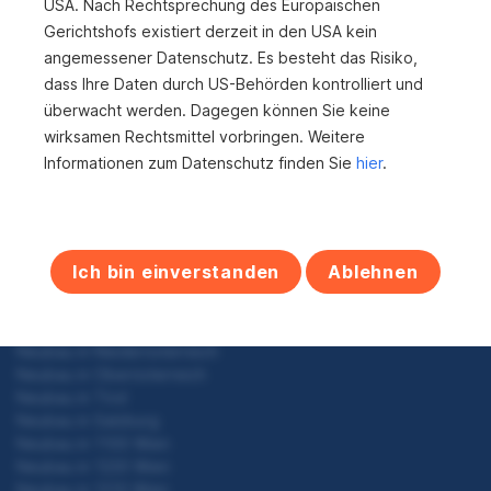
n
USA. Nach Rechtsprechung des Europäischen
Wohnungen in Wien mieten
a
Gewerbeimmobilien in Wien kaufen
Gerichtshofs existiert derzeit in den USA kein
Grundstücke in Wien kaufen
angemessener Datenschutz. Es besteht das Risiko,
v
Haus in Wien kaufen
dass Ihre Daten durch US-Behörden kontrolliert und
Immobilien in Wien kaufen
i
überwacht werden. Dagegen können Sie keine
Neubau Projekte in Wien kaufen
wirksamen Rechtsmittel vorbringen. Weitere
g
Vorsorgewohnung in Wien kaufen
Informationen zum Datenschutz finden Sie
hier
.
Wohnungen in Wien kaufen
a
Wohnungen in Wien
Anlageimmobilien in Wien
t
Gewerbeimmobilien in Wien
i
Gewerbeimmobilien in Wien mieten
Ich bin einverstanden
Ablehnen
Haus in Wien
o
Neubau in Wien
n
Neubau in Steiermark
Neubau in Niederösterreich
Neubau in Oberösterreich
Neubau in Tirol
Neubau in Salzburg
Neubau in 1100 Wien
Neubau in 1220 Wien
Neubau in 1210 Wien