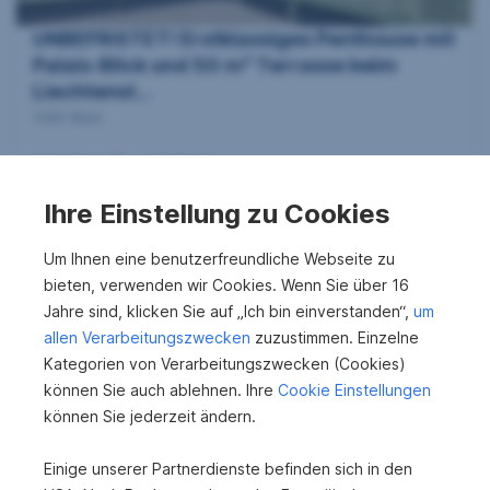
e
UNBEFRISTET! Erstklassiges Penthouse mit
n
Palais-Blick und 50 m² Terrasse beim
Liechtenst...
1090 Wien
s
2
143,89 m
2.998 €
u
Wohnfläche
Bruttomiete
Ihre Einstellung zu Cookies
c
S
Um Ihnen eine benutzerfreundliche Webseite zu
bieten, verwenden wir Cookies. Wenn Sie über 16
e
Jahre sind, klicken Sie auf „Ich bin einverstanden“,
um
h
i
allen Verarbeitungszwecken
zuzustimmen. Einzelne
Zum Anfang
Kategorien von Verarbeitungszwecken (Cookies)
t
e
können Sie auch ablehnen. Ihre
Cookie Einstellungen
e
können Sie jederzeit ändern.
n
Einige unserer Partnerdienste befinden sich in den
Anlageimmobilien in Wien kaufen