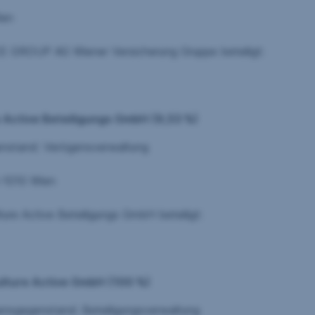
en
iener Versicherung Gruppe beteiligt:
ure Active Beteiligungs GmbH (9,53 %)
rögensverwaltung
0 Wien
eteiligungs GmbH beteiligt:
ulture Active GmbH (100 %)
eteiligungsverwaltung