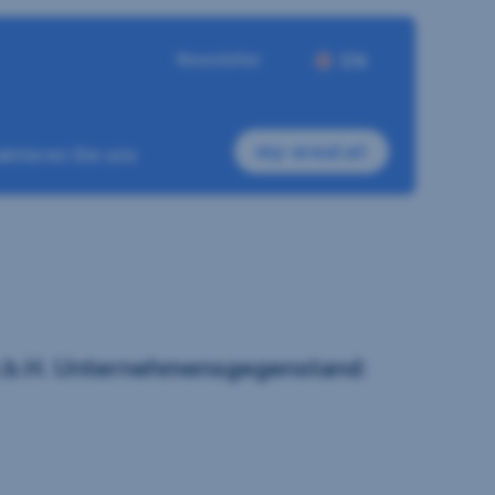
Newsletter
EN
my-sreal.at
ktieren Sie uns
 m.b.H. Unternehmensgegenstand: