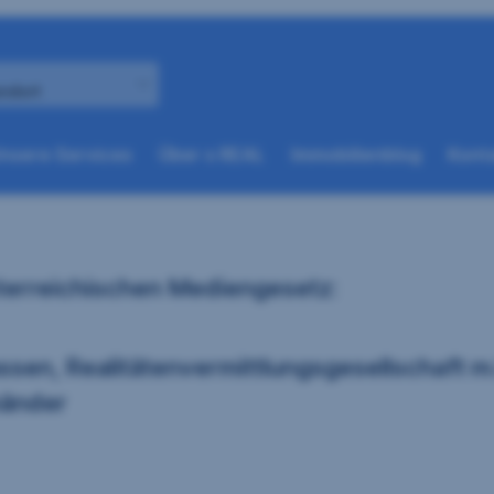
andort
(weitere
(weitere
nsere Services
Über s REAL
Immobilienblog
Konta
Optionen
Optionen
beim
beim
nächsten
nächsten
Element
Element
verfügbar)
verfügbar)
terreichischen Mediengesetz:
assen, Realitätenvermittlungsgesellschaft
händer