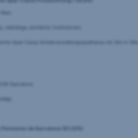
sche Spar-Casse Privatstiftung ( 24,8%)
ien
e, kirchliche Institutionen;
-Casse Anteilsverwaltungssparkasse mit Sitz in Wie
Barcelona
igt:
y Pensiones de Barcelona (81,52%)