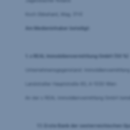
Jagersbacher Roland
Koch Ekkehard, Mag. (FH)
Am Medieninhaber beteiligt:
1. s REAL Immobilienvermittlung GmbH (50 %)
Unternehmensgegenstand: Immobilienvermittlung
Landstraßer Hauptstraße 60, A-1030 Wien
An der s REAL Immobilienvermittlung GmbH beteil
1.1. Erste Bank der oesterreichischen 