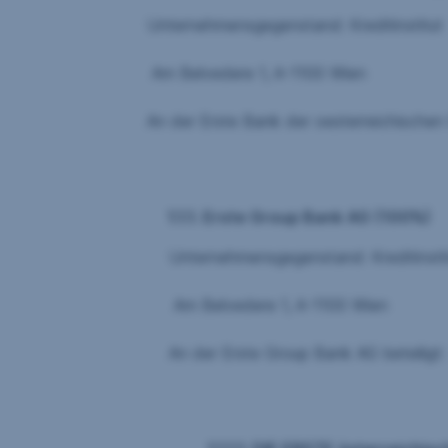
Unternehmensgegenstand: Kreditinstitut
Am Belvedere 1, A-1100 Wien
An der Erste Bank der oesterreichischen Sp
1.1.1.
Erste Group Bank AG (100%)
Unternehmensgegenstand: Kreditinsti
Am Belvedere 1, A-1100 Wien
An der Erste Group Bank AG beteiligt: