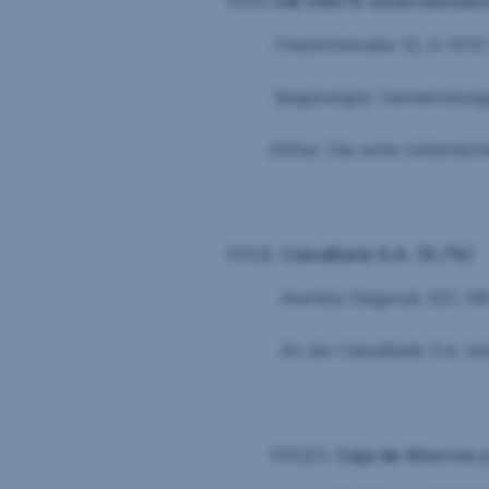
1.1.1.1. DIE ERSTE österreichi
Friedrichstraße 10, A-1010 W
Begünstigte: Gemeinnützige, mildtätig
Stifter: Die erste österreichische Spar
1.1.1.2.
CaixaBank S.A. (9,7%)
Avenida Diagonal, 621, 08028 
An der CaixaBank S.A. beteil
1.1.1.2.1.
Caja de Ahorros 