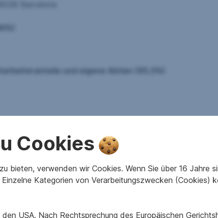
Barcelona
.48%)
itarbeiteranteile und eigene Aktien (65,5%)
gungsgesellschaft
 zu Cookies
u bieten, verwenden wir Cookies. Wenn Sie über 16 Jahre sind
Einzelne Kategorien von Verarbeitungszwecken (Cookies) k
in den USA. Nach Rechtsprechung des Europäischen Gerichtsho