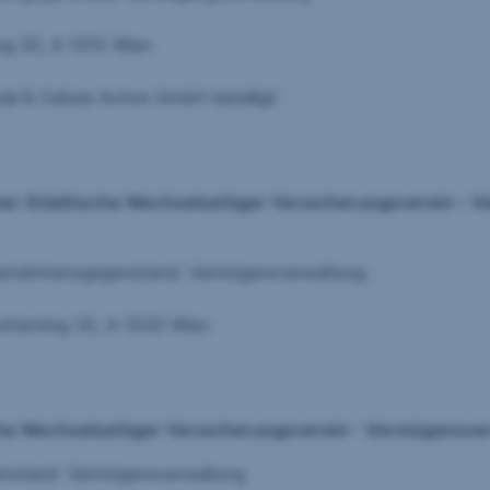
010 Wien
tive GmbH beteiligt:
 Wiener Städtische Wechselseitiger Versicherungsverein 
: Vermögensverwaltung
-1030 Wien
sche Wechselseitiger Versicherungsverein - Vermögensve
rmögensverwaltung