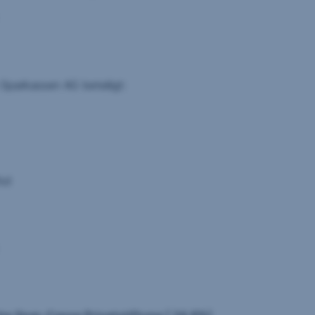
arkassen AG beteiligt:
tut