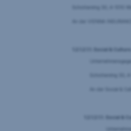
Schottenring 30, A-1010 Wi
An der VIENNA INSURANCE GROUP AG W
1.2.1.2.1.1. Social & Cult
Unternehmensgegenstand: Ve
Schottenring 30, A-101
An der Social & Culture Active B
1.2.1.2.1.1.
Social & C
Unternehmensgegenstand: B