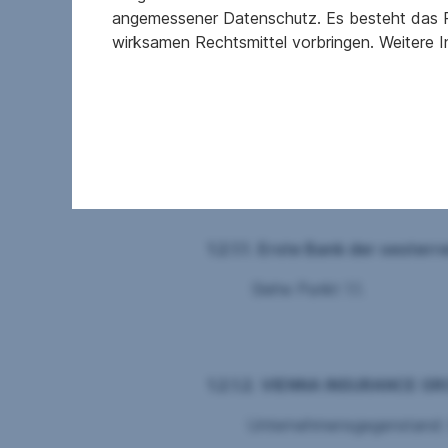
1.2.1. Bausparkasse der österreic
angemessener Datenschutz. Es besteht das R
wirksamen Rechtsmittel vorbringen. Weitere 
Unternehmensgegenstand: Kreditinstit
Am Belvedere 1, A-1100 Wien
An der Bausparkasse der österreichischen
1.2.1.1
.
Erste Bank der oesterr
Siehe Punkt 1.1.
1.2.1.2.
VIENNA INSURANCE GRO
Unternehmensgegenstand: Beteiligungsge