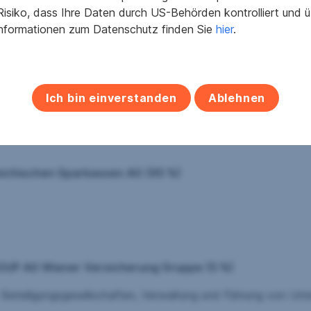
hischen Sparkassen Aktiengesellschaft (100 %)
isiko, dass Ihre Daten durch US-Behörden kontrolliert und
Informationen zum Datenschutz finden Sie
hier
.
ut, Bausparkasse
Ich bin einverstanden
Ablehnen
 Sparkassen Aktiengesellschaft beteiligt:
eichischen Sparkassen AG (95 %)
UP AG Wiener Versicherung Gruppe (5 %)
sellschaften, Verwaltung und Führung von Untern