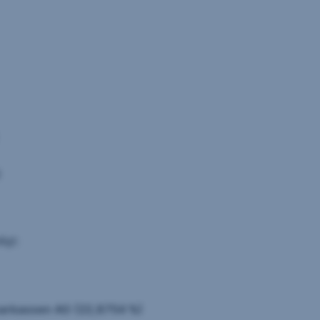
igt:
Sparkassen AG (22,8754 %)