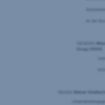
Schottenring 30, A-1
An der Social & Culture Ac
1.2.1.2.1.1.1.
Group (100%)
Unternehmensgegenstand
Schottenring 30, A
1.2.1.2.2. Wiener Städti
Unternehmensgegenstand: Ve