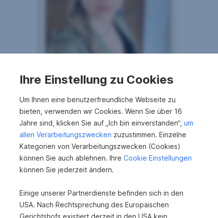
Ihre Einstellung zu Cookies
Um Ihnen eine benutzerfreundliche Webseite zu
bieten, verwenden wir Cookies. Wenn Sie über 16
Jahre sind, klicken Sie auf „Ich bin einverstanden“,
um
allen Verarbeitungszwecken
zuzustimmen. Einzelne
Der richtige Schritt
Kategorien von Verarbeitungszwecken (Cookies)
können Sie auch ablehnen. Ihre
Cookie Einstellungen
Wie man erkennt, ob persönliche und
können Sie jederzeit ändern.
fachliche Veränderungen gute Entscheidungen waren –
das weiß auch Ursula Allinger. Sie arbeitet seit 2010 bei s
Einige unserer Partnerdienste befinden sich in den
REAL Salzburg, 2024 wechselte sie als
USA. Nach Rechtsprechung des Europäischen
Immobilienmaklerin in den Außendienst. Wenig später
Gerichtshofs existiert derzeit in den USA kein