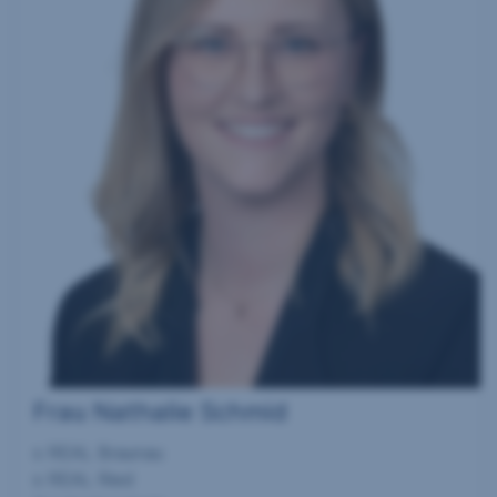
Frau Nathalie Schmid
s REAL Braunau
s REAL Ried