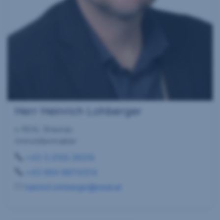
Herr Heinrich Lohberger
s REAL Braunau
Immobilienmakler
+43 5 0100 26319
+43 664 88114514
heinrich.lohberger@sreal.at