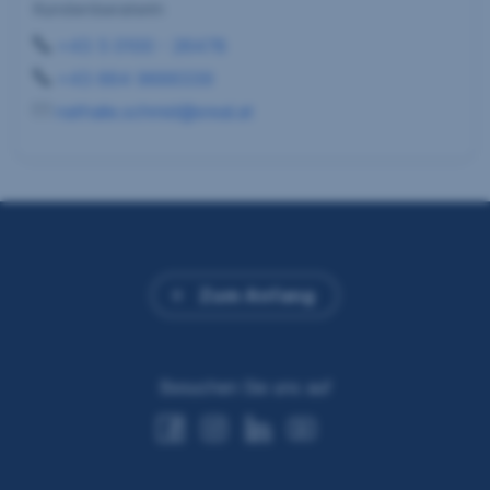
Kundenberaterin
+43 5 0100 - 26478
+43 664 9666339
nathalie.schmid@sreal.at
Zum Anfang
Besuchen Sie uns auf