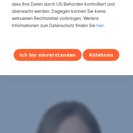
dass Ihre Daten durch US-Behörden kontrolliert und
überwacht werden. Dagegen können Sie keine
wirksamen Rechtsmittel vorbringen. Weitere
Herr Josef Schiessl
Informationen zum Datenschutz finden Sie
hier
.
s REAL Braunau
Immobilienmakler
+43 5 0100 26480
Ich bin einverstanden
Ablehnen
+43 664 78114277
josef.schiessl@sreal.at