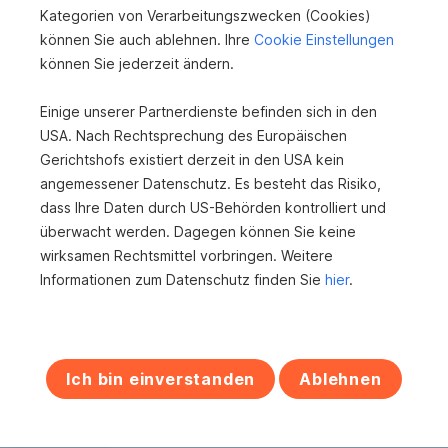
Verkauf von Wohnungen, Häusern und Grundstücken
Kategorien von Verarbeitungszwecken (Cookies)
Professionelle Immobilienbewertung
können Sie auch ablehnen. Ihre
Cookie Einstellungen
Persönliche Beratung durch erfahrene
können Sie jederzeit ändern.
Immobilienexpert:innen
Maßgeschneiderte Lösungen für Ihre Anliegen
Einige unserer Partnerdienste befinden sich in den
Starkes Netzwerk und fundierte Marktkenntnis
USA. Nach Rechtsprechung des Europäischen
Gerichtshofs existiert derzeit in den USA kein
angemessener Datenschutz. Es besteht das Risiko,
Sprechen wir über
dass Ihre Daten durch US-Behörden kontrolliert und
Ihre Immobilie.
überwacht werden. Dagegen können Sie keine
wirksamen Rechtsmittel vorbringen. Weitere
Informationen zum Datenschutz finden Sie
hier
.
* markiert Pflichtfelder
Anrede
Vorname
Ich bin einverstanden
Ablehnen