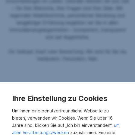
Entscheidungen im Leben. Deshalb nehmen wir uns Zeit
– für Ihre Wünsche, Ihre Fragen und Ihre Ziele. Mit
regionaler Marktkenntnis, persönlicher Beratung und
langjähriger Erfahrung begleiten wir Sie in allen
Immobilienangelegenheiten – kompetent, transparent
und auf Augenhöhe.
Ob Verkauf, Kauf oder Bewertung: Wir sind für Sie da.
Verlässlich. Persönlich. Nah.
Jetzt unverbindlich beraten lassen
Ihre Einstellung zu Cookies
Um Ihnen eine benutzerfreundliche Webseite zu
bieten, verwenden wir Cookies. Wenn Sie über 16
Unsere Leistungen
Jahre sind, klicken Sie auf „Ich bin einverstanden“,
um
allen Verarbeitungszwecken
zuzustimmen. Einzelne