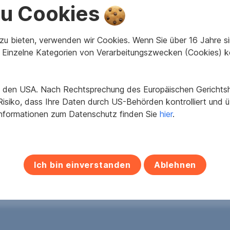
 zu Cookies
u bieten, verwenden wir Cookies. Wenn Sie über 16 Jahre sind
Einzelne Kategorien von Verarbeitungszwecken (Cookies) k
2
2
950 m
90 m
in den USA. Nach Rechtsprechung des Europäischen Gerichtsho
Grundfläche
Nutzfläche
isiko, dass Ihre Daten durch US-Behörden kontrolliert und
Informationen zum Datenschutz finden Sie
hier
.
1957
Heizwärmebedarf
Ich bin einverstanden
Ablehnen
3.24
Keller