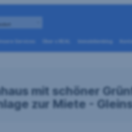
andort
(weitere
(weitere
nsere Services
Über s REAL
Immobilienblog
Konta
Optionen
Optionen
beim
beim
nächsten
nächsten
Element
Element
verfügbar)
verfügbar)
aus mit schöner Grünf
ge zur Miete - Gleins