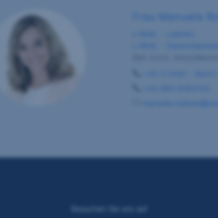
Frau Manuela Ro
s REAL - Leibnitz
s REAL - Deutschlands
Beh. konz. Immobilienma
+43 5 0100 - 26417
+43 664 8184143
manuela.roiderer@sre
Besuchen Sie uns auf