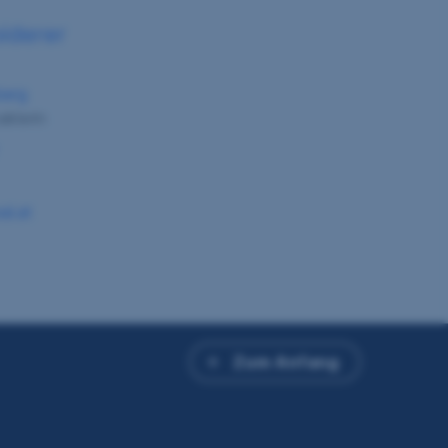
iderer
berg
klerin
al.at
Zum Anfang