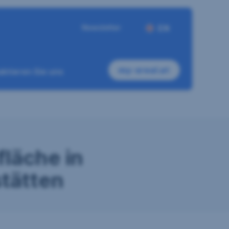
Newsletter
EN
my-sreal.at
ktieren Sie uns
läche in
tätten