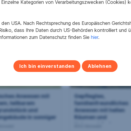
Einzelne Kategorien von Verarbeitungszwecken (Cookies) k
eiermar...
Weststeie...
eutschach
8544 Pitschgauegg
2
2
48 m
856.000 €
59.912 m
204.100 €
in den USA. Nach Rechtsprechung des Europäischen Gerichtsho
läche
Kaufpreis
Grundfläche
Kaufpreis
isiko, dass Ihre Daten durch US-Behörden kontrolliert und
Informationen zum Datenschutz finden Sie
hier
.
Ich bin einverstanden
Ablehnen
lisches Anwesen mit
Gepflegtes,
em, teilbarem
familienfreundliches
rundstück und
Anwesen mit hellen
ngebäude in sonniger
Räumen und
.
Nebengebäude -
ibiswald
8552 Eibiswald