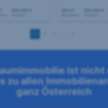
Eibiswald...
2
2
m
290.000 €
184 m
300.000 €
äche
Kaufpreis
Wohnfläche
Kaufpreis
2
3
1
raumimmobilie ist nicht
es zu allen Immobiliena
ganz Österreich