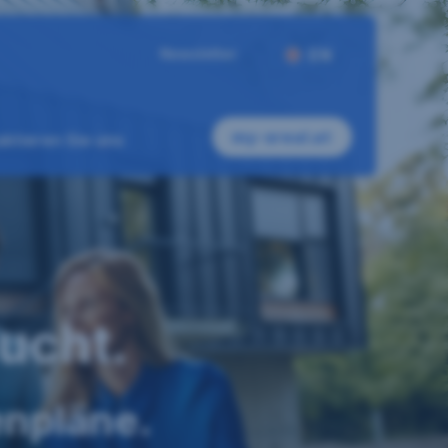
Newsletter
EN
my-sreal.at
ktieren Sie uns
aucht.
enpläne.