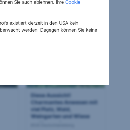
önnen Sie auch ablehnen. Ihre
Cookie
Weststeie...
8530 Hohlbach
2
70.846 m
602.000 €
fs existiert derzeit in den USA kein
Grundfläche
Kaufpreis
 überwacht werden. Dagegen können Sie keine
Diese Aussicht!
Charmantes Anwesen mit
viel Platz, Wald,
Weingarten und Wiese
und besond...
8530 Deutschlandsberg