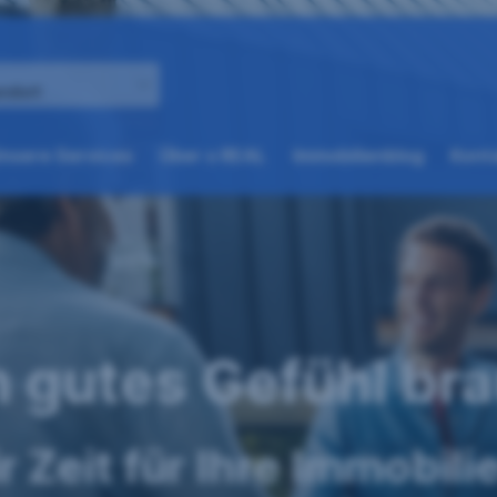
andort
(weitere
(weitere
nsere Services
Über s REAL
Immobilienblog
Konta
Optionen
Optionen
beim
beim
nächsten
nächsten
Element
Element
verfügbar)
verfügbar)
n gutes Gefühl br
 Zeit für Ihre Immobili