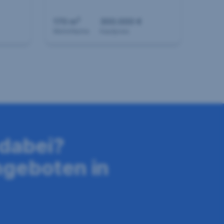
2
170 m
300.000 €
Wohnfläche
Kaufpreis
 dabei?
ngeboten in