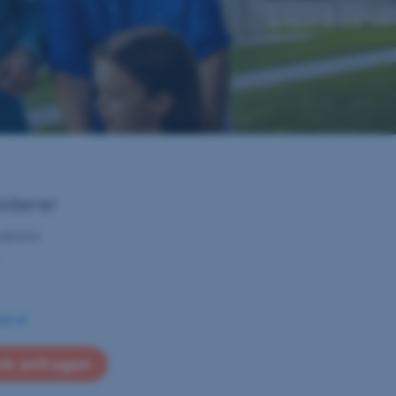
iderer
klerin
al.at
ch anfragen