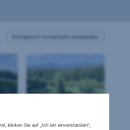
Erfolgreich vermittelte Immobilien
Ertragreicher und
modernisierter
lnetz
Weingarten mit Hagelnetz
, klicken Sie auf „Ich bin einverstanden“,
- Schnäppchen in der