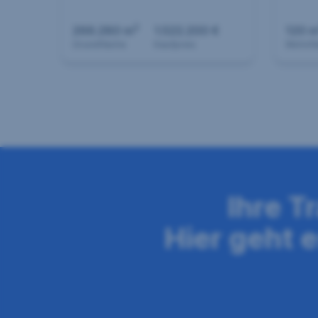
2
266.280 m
1.522.200 €
120 
Grundfläche
Kaufpreis
Wohnfl
Seitennavigation
Ihre T
Hier geht 