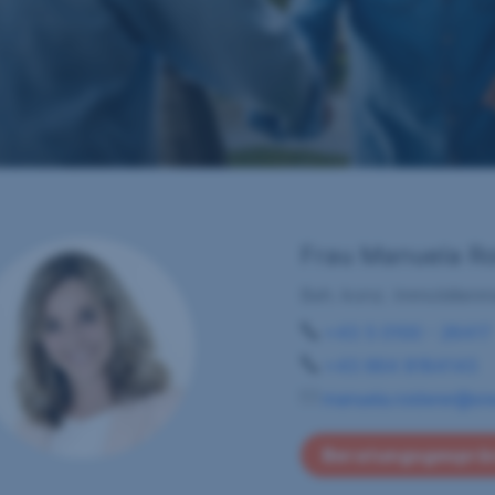
Frau Manuela Ro
Beh. konz. Immobilienma
+43 5 0100 - 26417
+43 664 8184143
manuela.roiderer@sre
Beratungsgesprä