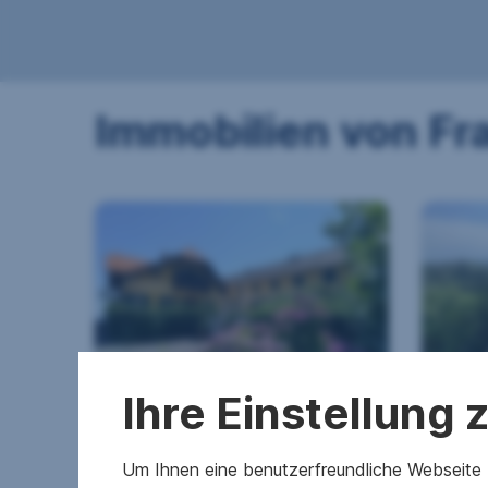
Immobilien von Fr
Lage! Lage! Lage!
Lage
Ihre Einstellung
Traumhaftes Anwesen mit
Trau
Rundumblick und
Rund
Um Ihnen eine benutzerfreundliche Webseite z
Weingarten in Kitzeck -
Wein