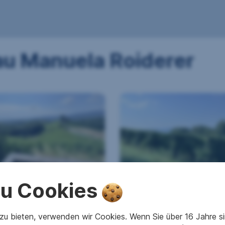
au Manuela Roiderer
! Lage! Lage!
Ertragreicher und
 zu Cookies
mhaftes Anwesen mit
modernisierter
umblick und
Weingarten mit Hage
u bieten, verwenden wir Cookies. Wenn Sie über 16 Jahre sind
garten in der
- Schnäppchen in der