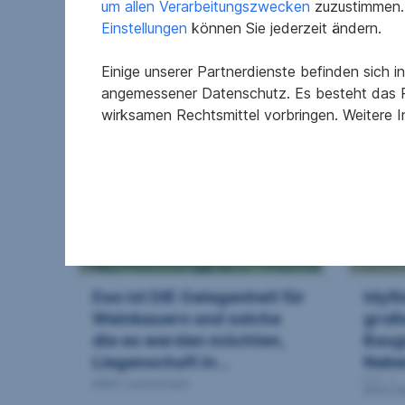
um allen Verarbeitungszwecken
zuzustimmen. 
Südste...
Südst
8442 Kitzeck im Sausal
8463 L
Einstellungen
können Sie jederzeit ändern.
2
9.690 m
811.000 €
62.5
Einige unserer Partnerdienste befinden sich 
Grundfläche
Kaufpreis
Grundf
angemessener Datenschutz. Es besteht das R
wirksamen Rechtsmittel vorbringen. Weitere 
Das ist DIE Gelegenheit für
Idyl
Weinbauern und solche
groß
die es werden möchten,
Baug
Liegenschaft in...
Nebe
Woh..
8463 Leutschach
8552 E