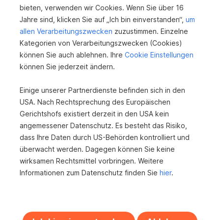
bieten, verwenden wir Cookies. Wenn Sie über 16
Jahre sind, klicken Sie auf „Ich bin einverstanden“,
um
allen Verarbeitungszwecken
zuzustimmen. Einzelne
360°
Kategorien von Verarbeitungszwecken (Cookies)
können Sie auch ablehnen. Ihre
Cookie Einstellungen
können Sie jederzeit ändern.
Einige unserer Partnerdienste befinden sich in den
USA. Nach Rechtsprechung des Europäischen
Rarität...Geldanlage in Stetten ohne
Gerichtshofs existiert derzeit in den USA kein
Bauzwang...Ihr Traumgrundstück wartet auf
angemessener Datenschutz. Es besteht das Risiko,
Sie....2...
dass Ihre Daten durch US-Behörden kontrolliert und
2100 Stetten
überwacht werden. Dagegen können Sie keine
wirksamen Rechtsmittel vorbringen. Weitere
2
2.120 m
220.000 €
Informationen zum Datenschutz finden Sie
hier
.
Grundfläche
Kaufpreis