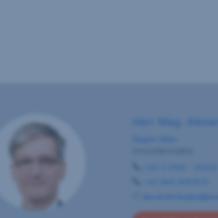
Herr Mag. Alexa
Region Wien
Immobilienmakler
+43 5 0100 - 2633
+43 664 8181970
alexander.kepka@sre