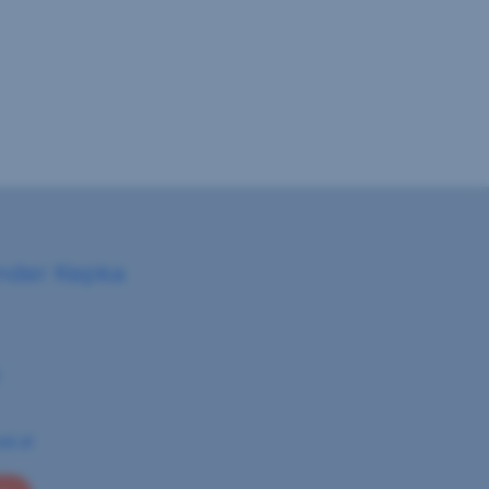
nder Kepka
0
al.at