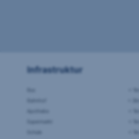
Infrastruktur
Bus
< 1
Bahnhof
< 2
Apotheke
< 1
Supermarkt
< 1
Schule
< 1