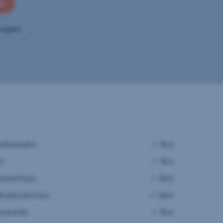
en
ragen
raßenbahn
< 1km
zt
< 1km
ankenhaus
< 2km
nkaufszentrum
< 3km
versität
< 1km