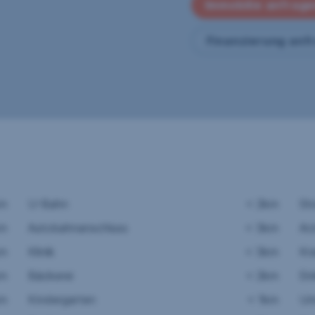
Immobilie anfrag
Finanzierung anf
km
U-Bahn
< 2km
St
km
Autobahnanschluss
< 3km
Ar
km
Klinik
< 3km
Kr
km
Bäckerei
< 2km
Ei
km
Kindergarten
< 1km
Uni