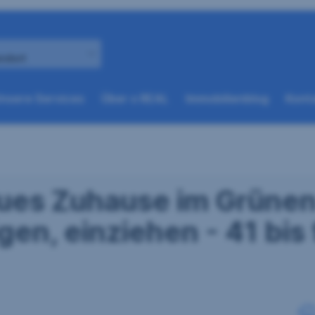
andort
(weitere
(weitere
nsere Services
Über s REAL
Immobilienblog
Konta
Optionen
Optionen
beim
beim
nächsten
nächsten
Element
Element
verfügbar)
verfügbar)
eues Zuhause im Grünen
gen, einziehen - 41 bis