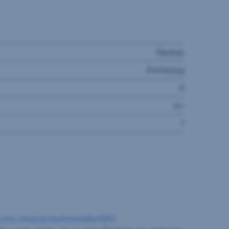
Neubau
Erstbezug
A
A+
1
//my-sreal.at/de/immobilie/960-