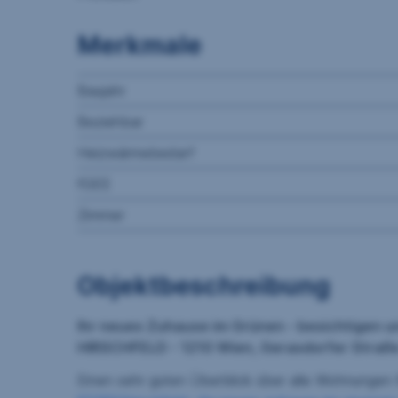
Merkmale
Baujahr
Beziehbar
Heizwärmebedarf
fGEE
Zimmer
Objektbeschreibung
Ihr neues Zuhause im Grünen - besichtigen u
HIRSCHFELD - 1210 Wien, Gerasdorfer Straß
Einen sehr guten Überblick über alle Wohnungen 