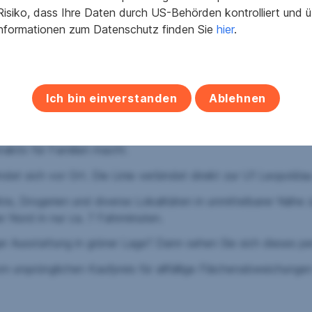
isiko, dass Ihre Daten durch US-Behörden kontrolliert und
Informationen zum Datenschutz finden Sie
hier
.
Kinder- und Jugendspielplatz
splanade mit einer Allee, einen zentralen Quartiersplatz, ein
Ich bin einverstanden
Ablehnen
n laden zum Verweilen ein.
e das renommierte Ella-Lingens-Gymnasium, sind ebenso bequ
aktiv für Familien macht.
indet sich vor Ort. Die Linie verbindet direkt zur U1 Leopolda
e, Drogerien und diverse Lokalitäten in unmittelbarer Nähe z
r Nord in nur ca. 7 Fahrminuten.
er Ausstattung in grüner Lage? Dann sehen Sie sich dieses pe
m ursprünglichen Kaufpreis für allfällige Flächenabweichunge