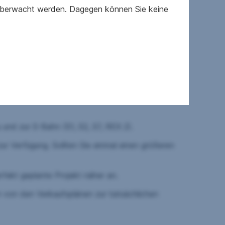
 überwacht werden. Dagegen können Sie keine
en Kinder- und Jugendspielplatz und einen kleinen
em erreichbar wie mehrere Kindergärten und
u und zur S-Bahn (S1, S2, S7, REX 2).
ur Verfügung. Sollten Sie einmal einen größeren
rfekt geplante Projekt näher an.
n von den Verkaufsplänen zur tatsächlichen