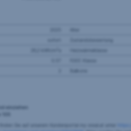
2025
Alter
sofort
Zustandsbewertung
2
26,2 kWh/m
a
Heizwärmeklasse
0.57
fGEE Klasse
2
Balkone
nd einziehen
e 105
finden Sie auf unserem Kundenportal my-sreal.at unter
https: