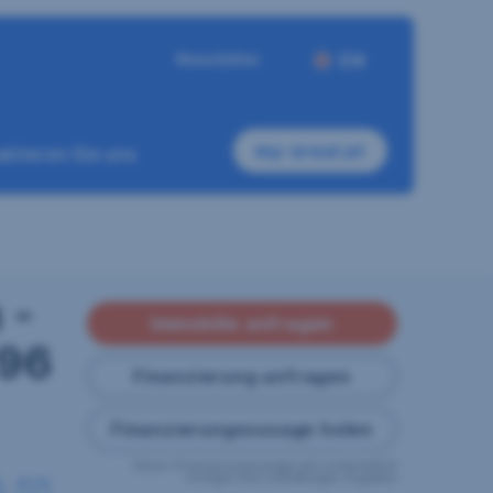
Newsletter
EN
my-sreal.at
ktieren Sie uns
 -
Immobilie anfragen
 96
Finanzierung anfragen
Finanzierungszusage holen
Diese Finanzierungszusage gilt vorbehaltlich
richtiger und vollständiger Angaben