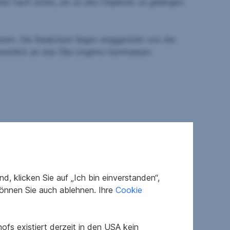
weiter nach unten, um zu den Objekten zu gelangen.
usern. Die Baukörper liegen weggerückt von der
westlich an das Ella-Lingens-Gymnasium.
, klicken Sie auf „Ich bin einverstanden“,
önnen Sie auch ablehnen. Ihre
Cookie
rglasung, Parkettboden, Feinsteinzeugfliesen
fs existiert derzeit in den USA kein