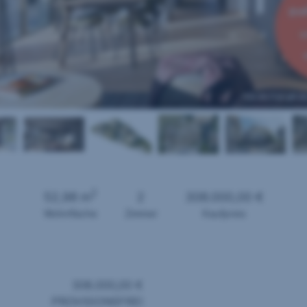
2
52,98 m
2
308.000,00 €
Wohnfläche
Zimmer
Kaufpreis
308.000,00 €
PROVISIONSFREI