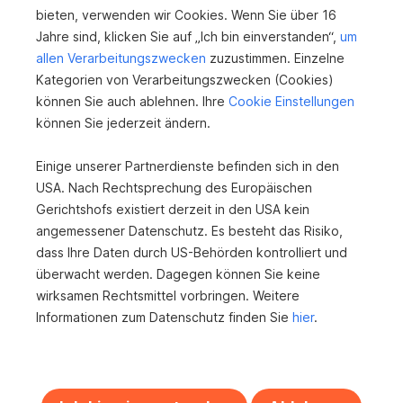
Der Kaufpreis beinhaltet einen Rabatt von 3% vom
bieten, verwenden wir Cookies. Wenn Sie über 16
ursprünglichen Kaufpreis für allfällige
Jahre sind, klicken Sie auf „Ich bin einverstanden“,
um
Flächenabweichungen von den Verkaufsplänen zur
allen Verarbeitungszwecken
zuzustimmen. Einzelne
tatsächlichen Ausführung.
Kategorien von Verarbeitungszwecken (Cookies)
können Sie auch ablehnen. Ihre
Cookie Einstellungen
Dokumente
können Sie jederzeit ändern.
Einige unserer Partnerdienste befinden sich in den
Folder-Eigentum-Hirschfeld
USA. Nach Rechtsprechung des Europäischen
Bau- und Ausstattungsbeschreibung
Gerichtshofs existiert derzeit in den USA kein
Preisliste Hirschfeld
angemessener Datenschutz. Es besteht das Risiko,
dass Ihre Daten durch US-Behörden kontrolliert und
überwacht werden. Dagegen können Sie keine
wirksamen Rechtsmittel vorbringen. Weitere
Informationen zum Datenschutz finden Sie
hier
.