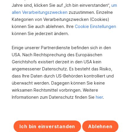
Flächenabweichungen von den Verkaufsplänen zur
Jahre sind, klicken Sie auf „Ich bin einverstanden“,
um
tatsächlichen Ausführung.
allen Verarbeitungszwecken
zuzustimmen. Einzelne
Kategorien von Verarbeitungszwecken (Cookies)
Dokumente
können Sie auch ablehnen. Ihre
Cookie Einstellungen
können Sie jederzeit ändern.
Folder-Eigentum-Hirschfeld
Einige unserer Partnerdienste befinden sich in den
Bau- und Ausstattungsbeschreibung
USA. Nach Rechtsprechung des Europäischen
Preisliste Hirschfeld
Gerichtshofs existiert derzeit in den USA kein
angemessener Datenschutz. Es besteht das Risiko,
dass Ihre Daten durch US-Behörden kontrolliert und
überwacht werden. Dagegen können Sie keine
wirksamen Rechtsmittel vorbringen. Weitere
Informationen zum Datenschutz finden Sie
hier
.
Ich bin einverstanden
Ablehnen