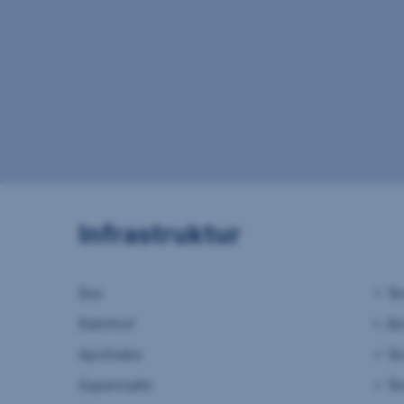
Infrastruktur
Bus
< 1
Bahnhof
< 2
Apotheke
< 1
Supermarkt
< 1