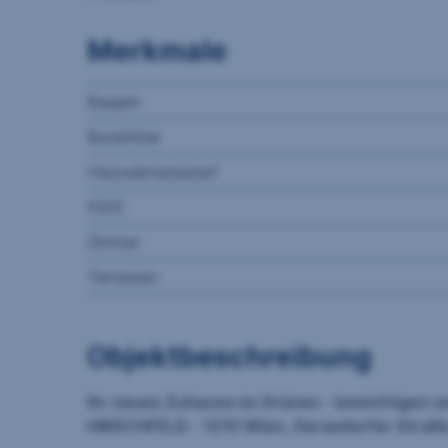
Merkmale
Baujahr
Beziehbar
Heizwärmebedarf
fGEE
Zimmer
Terrassen
Objektbeschreibung
Ihr neues Zuhause im Grünen - besichtigen u
HIRSCHFELD - 1210 Wien, Gerasdorfer Straß