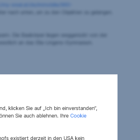
//my-sreal.at/de/immobilie/960-
weiter nach unten, um zu den Objekten zu gelangen.
usern. Die Baukörper liegen weggerückt von der
westlich an das Ella-Lingens-Gymnasium.
, klicken Sie auf „Ich bin einverstanden“,
önnen Sie auch ablehnen. Ihre
Cookie
fs existiert derzeit in den USA kein