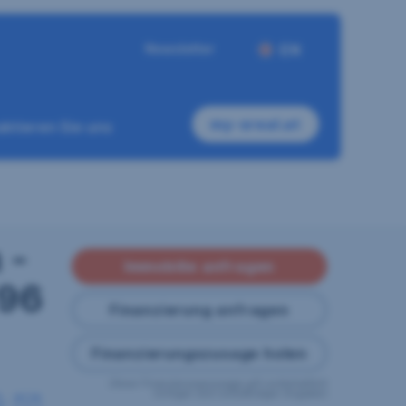
Newsletter
EN
my-sreal.at
ktieren Sie uns
 -
Immobilie anfragen
 96
Finanzierung anfragen
Finanzierungszusage holen
Diese Finanzierungszusage gilt vorbehaltlich
richtiger und vollständiger Angaben