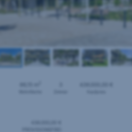
2
66,15 m
3
436.000,00 €
Wohnfläche
Zimmer
Kaufpreis
436.000,00 €
PROVISIONSFREI