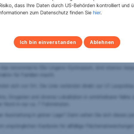
bzw. Fußbodenkühlung (Temperierung), 3-Scheiben-Isolierve
isiko, dass Ihre Daten durch US-Behörden kontrolliert und
Informationen zum Datenschutz finden Sie
hier
.
Kinder- und Jugendspielplatz
Ich bin einverstanden
Ablehnen
splanade mit einer Allee, einen zentralen Quartiersplatz, ein
n laden zum Verweilen ein.
e das renommierte Ella-Lingens-Gymnasium, sind ebenso bequ
aktiv für Familien macht.
indet sich vor Ort. Die Linie verbindet direkt zur U1 Leopolda
e, Drogerien und diverse Lokalitäten in unmittelbarer Nähe z
r Nord in nur ca. 7 Fahrminuten.
er Ausstattung in grüner Lage? Dann sehen Sie sich dieses pe
m ursprünglichen Kaufpreis für allfällige Flächenabweichunge