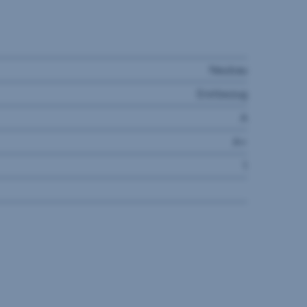
Neubau
Erstbezug
A
A+
1