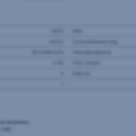
2025
Alter
sofort
Zustandsbewertung
2
26,3 kWh/m
a
Heizwärmeklasse
0.58
fGEE Klasse
3
Balkone
1
nd einziehen
e 105