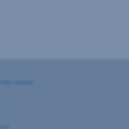
nder Kepka
0
al.at