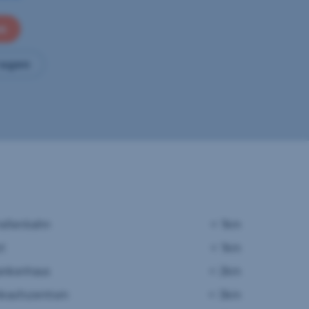
en
ragen
raßenbahn
< 1km
zt
< 1km
ankenhaus
< 2km
nkaufszentrum
< 3km