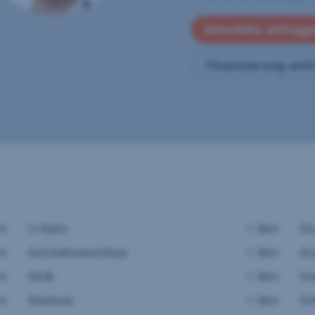
Immobilie anfrag
Finanzierung anf
km
U-Bahn
< 2km
St
km
Autobahnanschluss
< 3km
Ar
km
Klinik
< 3km
Kr
km
Bäckerei
< 2km
Ei