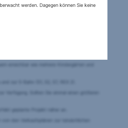
rglasung, Parkettboden, Feinsteinzeugfliesen
 überwacht werden. Dagegen können Sie keine
en Kinder- und Jugendspielplatz und einen kleinen
em erreichbar wie mehrere Kindergärten und
u und zur S-Bahn (S1, S2, S7, REX 2).
ur Verfügung. Sollten Sie einmal einen größeren
rfekt geplante Projekt näher an.
n von den Verkaufsplänen zur tatsächlichen