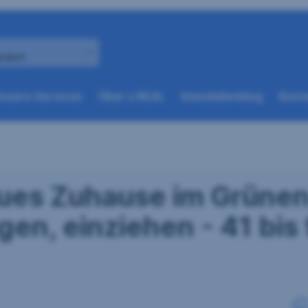
andort
(weitere
(weitere
nsere Services
Über s REAL
Immobilienblog
Konta
Optionen
Optionen
beim
beim
nächsten
nächsten
Element
Element
verfügbar)
verfügbar)
eues Zuhause im Grünen
gen, einziehen - 41 bis