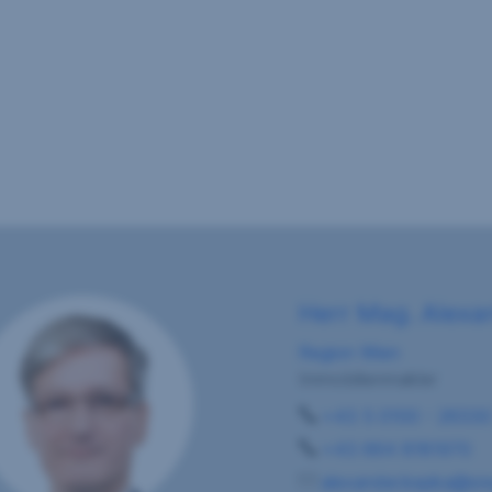
Herr Mag. Alexa
Region Wien
Immobilienmakler
+43 5 0100 - 2633
+43 664 8181970
alexander.kepka@sre