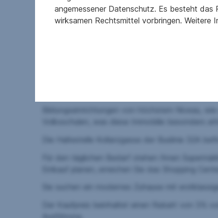
Hochwertige Ausstattung: Fußbodenheizung 
angemessener Datenschutz. Es besteht das R
uvm.
wirksamen Rechtsmittel vorbringen. Weitere 
Garagenplätze mit E-Mobilitätsoption
Autofreies Gelände
Fahrradräume in jedem Haus
Gemeinschaftsraum, Kleinkinderspielplatz, 
Es gibt gemeinschaftliche Freibereiche wie eine E
Fahrradreparaturraum. Bänke in den Freibereiche
Bildungseinrichtungen von höchstem Niveau, wi
Volksschulen, was diese Immobilie besonders attr
Die Haltestelle Kollarzgasse der Buslinie 32A bef
Für den täglichen Bedarf stehen Ihnen Supermärkt
Einkauf planen, erreichen Sie das Shopping Cente
Sie suchen ein modernes Zuhause mit erstklassig
Der Kaufpreis beinhaltet einen Rabatt von 3% vo
Ausführung.