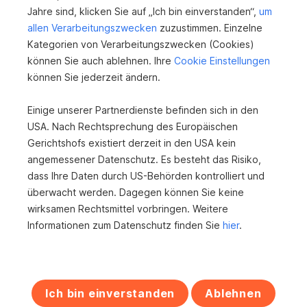
Flächenabweichungen von den Verkaufsplänen zur
Jahre sind, klicken Sie auf „Ich bin einverstanden“,
um
tatsächlichen Ausführung.
allen Verarbeitungszwecken
zuzustimmen. Einzelne
Kategorien von Verarbeitungszwecken (Cookies)
Dokumente
können Sie auch ablehnen. Ihre
Cookie Einstellungen
können Sie jederzeit ändern.
Folder-Eigentum-Hirschfeld
Einige unserer Partnerdienste befinden sich in den
Bau- und Ausstattungsbeschreibung
USA. Nach Rechtsprechung des Europäischen
Preisliste Hirschfeld
Gerichtshofs existiert derzeit in den USA kein
angemessener Datenschutz. Es besteht das Risiko,
dass Ihre Daten durch US-Behörden kontrolliert und
überwacht werden. Dagegen können Sie keine
wirksamen Rechtsmittel vorbringen. Weitere
Informationen zum Datenschutz finden Sie
hier
.
Ich bin einverstanden
Ablehnen