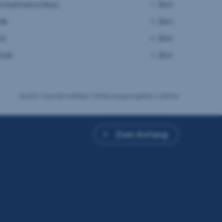
tobahnanschluss
< 2km
nik
< 2km
st
< 2km
hule
< 2km
Quelle: OpenStreetMap / Entfernungsangaben Luftlinie
Zum Anfang