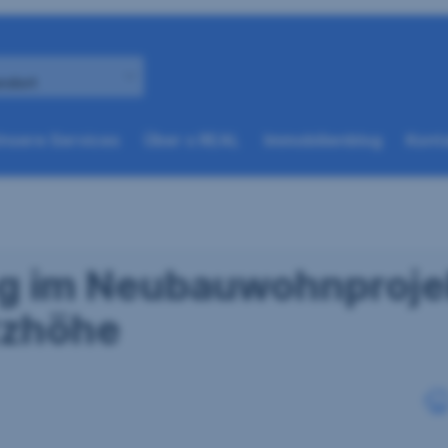
andort
(weitere
(weitere
nsere Services
Über s REAL
Immobilienblog
Konta
Optionen
Optionen
beim
beim
nächsten
nächsten
Element
Element
verfügbar)
verfügbar)
g im Neubauwohnproje
itzhöhe