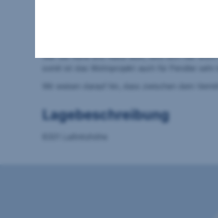
Die Lage besticht durch ihre Ruhe, trotzdem ist 
(Lebensmittelgeschäfte, Ärzte, Schulen, Kinderg
wie auch Gleisdorf.
Die Laßnitzhöhe wird seit über 100 Jahren für da
Wer die Ruhe und Natur liebt, wird sich hier wohl
somit ist das Wohnprojekt auch für Pendler sehr 
Wir weisen darauf hin, dass zwischen dem Vermitt
Lagebeschreibung
8301 Laßnitzhöhe