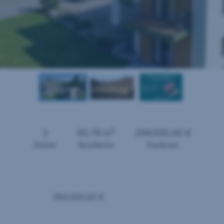
2
3
60,78 m
294.000,00 €
Zimmer
Nutzfläche
Kaufpreis
294.000,00 €