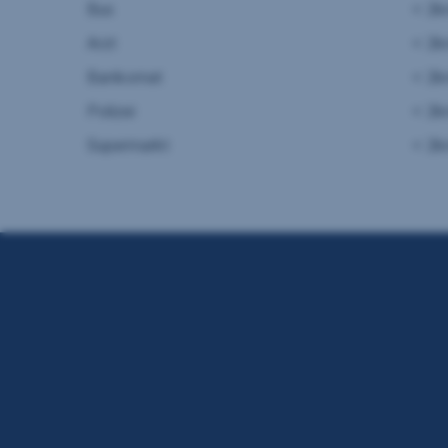
Bus
< 2
Arzt
< 2
Bankomat
< 2
Polizei
< 2
Supermarkt
< 2