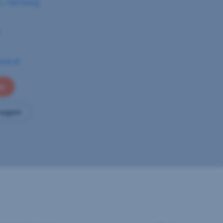
z, Hartberg
0
eal.at
en
ragen