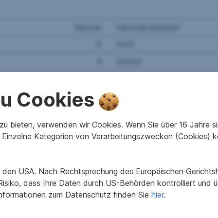
Neubau
Heizwärmebedarf
B
fGEE
A
Zimmer
1
Terrassen
 zu Cookies
u bieten, verwenden wir Cookies. Wenn Sie über 16 Jahre sind
Einzelne Kategorien von Verarbeitungszwecken (Cookies) k
8 m² und eine 11,25 m² große Terrasse. Über einen zentrale
C sowie die Wohnküche, alle 3 Zimmer haben einen Ausgang
heiten in toller Lage im Luftkurort Laßnitzhöhe im oststeir
in den USA. Nach Rechtsprechung des Europäischen Gerichtsho
en: Die Balkone/Terrassen bieten eine herrliche Ruhe im Luft
isiko, dass Ihre Daten durch US-Behörden kontrolliert und
er. Es können zusätzlich überdachte Parkplätze oder freie S
Informationen zum Datenschutz finden Sie
hier
.
eträgt ca. 15 Monate.