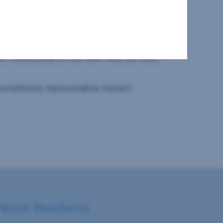
 sehr guter Infrastruktur
nhof erreicht man in nur 10 min. sowohl Graz,
 mit überdurchschnittlichen vielen Sonnenstunden.
en. Gleichzeitig ist man aber nahe bei Graz,
schaftliches Naheverhältnis besteht.
Patrick Zaunfuchs