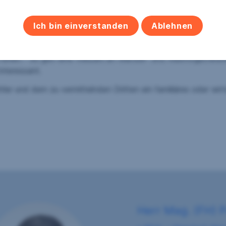
man mit dem Auto in 3 min. am Hauptplatz von Laßnitzhöhe mit
arten, Drogeriemarkt, Apotheke etc.). Vom nahegelegenen Bah
Ich bin einverstanden
Ablehnen
s heilende Klima geschätzt und ist daher auch ein Luftkurort
 fühlen - es gibt eine Vielzahl an Wander- und Radmöglichkeit
interessant.
ler und dem zu vermittelnden Dritten ein familiäres oder wirt
Herr Mag. (FH) 