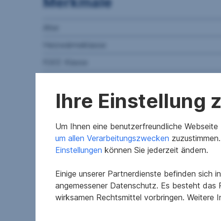
Merkmale
Alter
Heizwärmeklasse
fGEE Klasse
Abstellräume
Ihre Einstellung
Objektbeschreibung
Um Ihnen eine benutzerfreundliche Webseite z
um allen Verarbeitungszwecken
zuzustimmen. 
Diese schöne Wohnung hat sehr durchdachte 60,7
Einstellungen
können Sie jederzeit ändern.
Schlafzimmer, das Badezimmer mit Dusche und W
Zum Verkauf stehen insgesamt 11 geplante Wohnein
Einige unserer Partnerdienste befinden sich 
Ost. Alle Wohneinheiten verfügen über Freifläch
angemessener Datenschutz. Es besteht das R
über zusätzliche Gartenflächen für Naturliebhab
wirksamen Rechtsmittel vorbringen. Weitere 
werden schlüsselfertig übergeben, die Bauzeit b