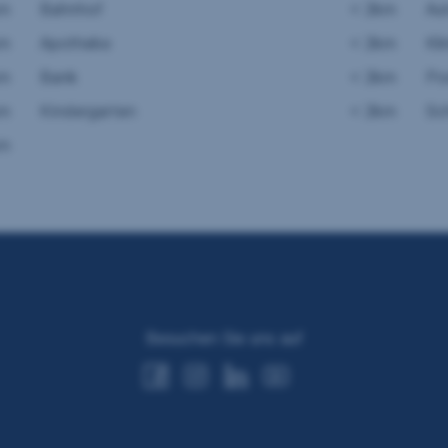
km
Bahnhof
< 2km
Au
km
Apotheke
< 2km
Kli
km
Bank
< 2km
Po
km
Kindergarten
< 2km
Sc
km
Besuchen Sie uns auf