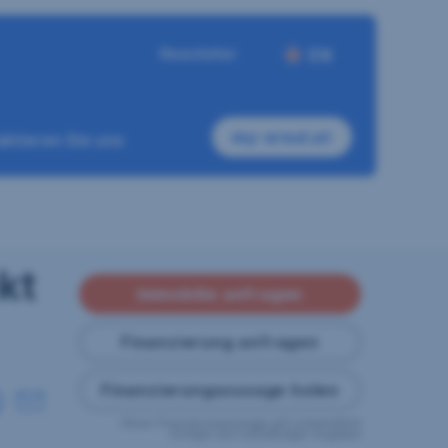
Newsletter
EN
my-sreal.at
ktieren Sie uns
kt
Immobilie anfragen
Finanzierung anfragen
Finanzierungszusage holen
Diese Finanzierungszusage gilt vorbehaltlich
richtiger und vollständiger Angaben