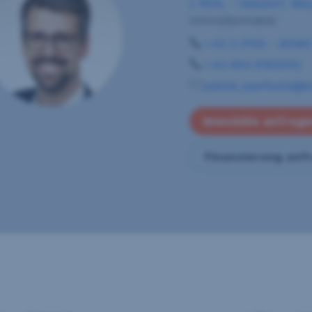
s REAL - Gleisdorf, Wei
Immobilienmakler
+43 5 0100 - 2638
+43 664 8183053
patrick.zaunfuchs@sr
Immobilie anfrag
Finanzierung anf