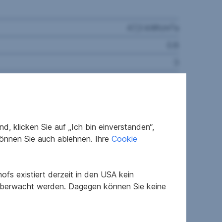
2
47,3 kWh/m
a
0.8
3
1
, klicken Sie auf „Ich bin einverstanden“,
önnen Sie auch ablehnen. Ihre
Cookie
n Vorraum erreichen Sie die beiden
 zur Terrasse.
ischen Hügelland, nur 10 km entfernt von Graz
fs existiert derzeit in den USA kein
kurort. Drei Wohnungen im Erdgeschoß verfügen
 überwacht werden. Dagegen können Sie keine
tellplätze erworben werden. Alle Wohnungen