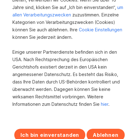
Sanitärräume. Das Objekt ist zum größten Teil
Jahre sind, klicken Sie auf „Ich bin einverstanden“,
um
barrierefrei.
allen Verarbeitungszwecken
zuzustimmen. Einzelne
Kategorien von Verarbeitungszwecken (Cookies)
Die Räumlichkeiten sind mit Teppichböden und
können Sie auch ablehnen. Ihre
Cookie Einstellungen
Fliesenbelag ausgestattet und stehen ab sofort zur
können Sie jederzeit ändern.
Verfügung.
Das Objekt wird zentral über das Gesamthaus beheizt.
Einige unserer Partnerdienste befinden sich in den
In den Betriebskosten ist die Heizung bereits enthalten.
USA. Nach Rechtsprechung des Europäischen
Gerichtshofs existiert derzeit in den USA kein
Kaution: 5 Brutto-Monatsmieten bar/Bankgarantie
angemessener Datenschutz. Es besteht das Risiko,
Mietdauer: befristet auf 10 Jahre
dass Ihre Daten durch US-Behörden kontrolliert und
überwacht werden. Dagegen können Sie keine
Die Anbindung an den öffentlichen Verkehr ist durch die
wirksamen Rechtsmittel vorbringen. Weitere
Buslinien LUP Nr. 5, 6 und 12 gewährleistet.
Informationen zum Datenschutz finden Sie
hier
.
Es besteht ein wirtschaftliches Naheverhältnis zum
Abgeber.
Lagebeschreibung
Ich bin einverstanden
Ablehnen