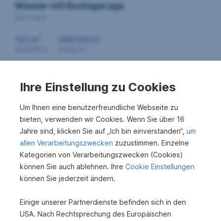
e
Wasser mit Bootsgarage
6971 Hard
n
2
123 m
589.000 €
Nutzfläche
Kaufpreis
s
u
Ihre Einstellung zu Cookies
Um Ihnen eine benutzerfreundliche Webseite zu
c
bieten, verwenden wir Cookies. Wenn Sie über 16
Jahre sind, klicken Sie auf „Ich bin einverstanden“,
um
h
allen Verarbeitungszwecken
zuzustimmen. Einzelne
Kategorien von Verarbeitungszwecken (Cookies)
Modernisiertes Ferienhaus am Bodensee
können Sie auch ablehnen. Ihre
Cookie Einstellungen
6971 Hard
e
können Sie jederzeit ändern.
2
98 m
549.000 €
Nutzfläche
Kaufpreis
Einige unserer Partnerdienste befinden sich in den
USA. Nach Rechtsprechung des Europäischen