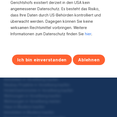
Gerichtshofs existiert derzeit in den USA kein
S
angemessener Datenschutz. Es besteht das Risiko,
e
dass Ihre Daten durch US-Behörden kontrolliert und
überwacht werden. Dagegen können Sie keine
i
wirksamen Rechtsmittel vorbringen. Weitere
Zum Anfang
t
Informationen zum Datenschutz finden Sie
hier
.
e
n
Gewerbeimmobilien in Vorarlberg kaufen
n
Ich bin einverstanden
Ablehnen
Grundstücke in Vorarlberg kaufen
a
Haus in Vorarlberg kaufen
Haus in Vorarlberg
v
Immobilien in Vorarlberg kaufen
Neubau Projekte in Vorarlberg kaufen
i
Hotel/Gastronomie in Vorarlberg kaufen
g
Wohnungen in Vorarlberg kaufen
Wohnungen in Vorarlberg mieten
a
Haus in Bludenz kaufen
Immobilien in Bludenz kaufen
t