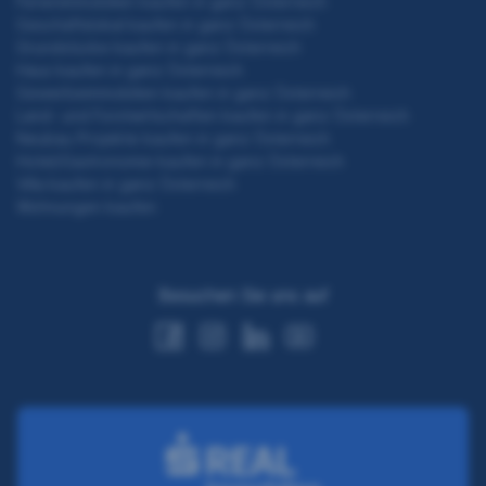
Ferienimmobilien kaufen in ganz Österreich
Geschäftslokal kaufen in ganz Österreich
Grundstücke kaufen in ganz Österreich
Haus kaufen in ganz Österreich
Gewerbeimmobilien kaufen in ganz Österreich
Land- und Forstwirtschaften kaufen in ganz Österreich
Neubau Projekte kaufen in ganz Österreich
Hotel/Gastronomie kaufen in ganz Österreich
Villa kaufen in ganz Österreich
Wohnungen kaufen
Besuchen Sie uns auf