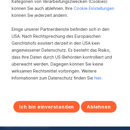
&...
Kategorien von Verarbeitungszwecken (Cookies)
9400 Wolfsberg
können Sie auch ablehnen. Ihre
Cookie Einstellungen
können Sie jederzeit ändern.
2
1.700 m
Nutzfläche
Einige unserer Partnerdienste befinden sich in den
USA. Nach Rechtsprechung des Europäischen
Gerichtshofs existiert derzeit in den USA kein
S
angemessener Datenschutz. Es besteht das Risiko,
e
dass Ihre Daten durch US-Behörden kontrolliert und
überwacht werden. Dagegen können Sie keine
i
wirksamen Rechtsmittel vorbringen. Weitere
Zum Anfang
t
Informationen zum Datenschutz finden Sie
hier
.
e
n
Immobilien in Kärnten kaufen
n
Ich bin einverstanden
Ablehnen
Einfamilienhaus in Kärnten kaufen
a
Ferienimmobilien in Kärnten kaufen
Wohnungen in Kärnten kaufen
v
Haus in Kärnten kaufen