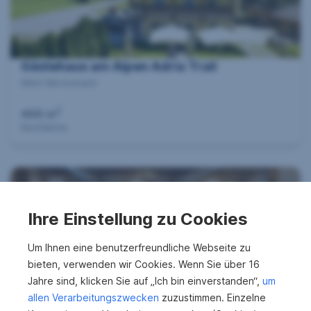
i
e
Gästehaus am Alpen Adria Trail
n
9842 Mörtschach
2
466 m
s
Nutzfläche
u
c
Ihre Einstellung zu Cookies
h
Um Ihnen eine benutzerfreundliche Webseite zu
bieten, verwenden wir Cookies. Wenn Sie über 16
***Reserviert*** Modernes Traditionshotel
Jahre sind, klicken Sie auf „Ich bin einverstanden“,
um
e
im Lavanttal zu verkaufen - sofort startklar
allen Verarbeitungszwecken
zuzustimmen. Einzelne